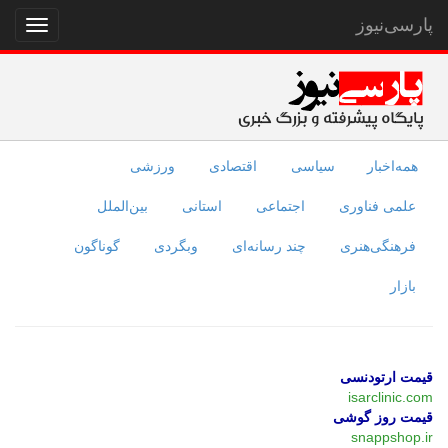
پارسی‌نیوز
نمایش
منو
همه‌اخبار
سیاسی
اقتصادی
ورزشی
علمی فناوری
اجتماعی
استانی
بین‌الملل
فرهنگی‌هنری
چند رسانه‌ای
وبگردی
گوناگون
بازار
قیمت ارتودنسی
isarclinic.com
قیمت روز گوشی
snappshop.ir