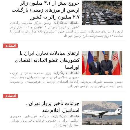
خروج بیش از ۳.۱ میلیون زائر
اربعین از مرزهای زمینی/ بازگشت
۲.۷ میلیون زائر به کشور
رئیس مرکز مدیریت راه‌های
«باشگاه خبرنگاران»
کشور از خروج بیش از ۳ میلیون و ۱۰۲ هزار زائر
اربعین از مرزهای شش‌گانه زمینی و بازگشت حدود ۲ میلیون و ۷۶۵ هزار زائر به کشور تا
ساعت ۲۴ روز بیست‌ویکم طرح اربعین خبر داد
اقتصادی
ارتقای مبادلات تجاری ایران با
کشور‌های عضو اتحادیه اقتصادی
اوراسیا
وزیر صنعت، معدن و تجارت
«باشگاه خبرنگاران»
جمهوری اسلامی ایران، ضمن اعلام پایان موفقیت‌آمیز
دومین نشست شورای بین‌دولتی اتحادیه اقتصادی اوراسیا در قرقیزستان، از تصویب
جمع‌بندی‌های راهبردی این اجلاس خبر داد.
اقتصادی
جزئیات تأخیر پرواز تهران ـ
استانبول اعلام شد
شرکت هواپیمایی جمهوری
«باشگاه خبرنگاران»
اسلامی ایران در خصوص جزئیات تأخیر پرواز تهران_
استانبول توضیح داد.