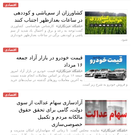
اقتصادی
کشاورزان از سم‌پاشی و کوددهی
در ساعات بعدازظهر اجتناب کنند
کارشناس هواشناسی کشاورزی
«باشگاه خبرنگاران»
گفت:توجه به رعد و برق و احتمال باد شدید از سم
پاشی و کوددهی برگی در ساعات بعدازظهر خودداری
شود.
اقتصادی
قیمت خودرو در بازار آزاد جمعه
۱۶ مرداد
قیمت خودرو در بازار آزاد امروز
«باشگاه خبرنگاران»
جمعه ۱۶ مرداد بر اساس معاملات انجام شده نسبت
به آخرین معاملات روز‌های گذشته در سایت‌های خرید
و فروش خودرو به شرح زیر است.
اقتصادی
آزادسازی سهام عدالت از سوی
دولت، گامی برای تحقق حقوق
مالکانه مردم و تکمیل
خصوصی‌سازی
نماینده مجلس گفت: تا زمانی که سهامداران امکان مدیریت و
«باشگاه خبرنگاران»
تصمیم‌گیری درباره دارایی خود را نداشته باشند، اهداف این طرح به طور کامل محقق