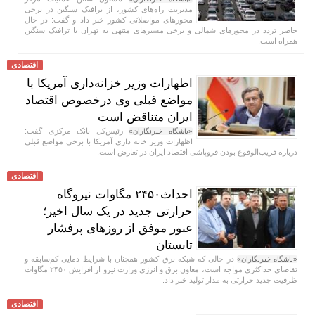
مدیریت راه‌های کشور، از ترافیک سنگین در برخی
محورهای مواصلاتی کشور خبر داد و گفت: در حال
حاضر تردد در محورهای شمالی و برخی مسیرهای منتهی به تهران با ترافیک سنگین
همراه است.
اقتصادی
اظهارات وزیر خزانه‌داری آمریکا با
مواضع قبلی وی درخصوص اقتصاد
ایران متناقض است
رئیس‌کل بانک مرکزی گفت:
«باشگاه خبرنگاران»
اظهارات وزیر خانه داری آمریکا با برخی مواضع قبلی
درباره قریب‌الوقوع بودن فروپاشی اقتصاد ایران در تعارض است.
اقتصادی
احداث۲۴۵۰ مگاوات نیروگاه
حرارتی جدید در یک سال اخیر؛
عبور موفق از روز‌های پرفشار
تابستان
در حالی که شبکه برق کشور همچنان با شرایط دمایی کم‌سابقه و
«باشگاه خبرنگاران»
تقاضای حداکثری مواجه است، معاون برق و انرژی وزارت نیرو از افزایش ۲۴۵۰ مگاوات
ظرفیت جدید حرارتی به مدار تولید خبر داد.
اقتصادی