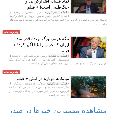
نماد فساد، اقتدارگرایی و
جنگ‌طلبی است! + فیلم
برنی سندرز، ترامپ را
«باشگاه خبرنگاران»
«خطرناک‌ترین رئیس‌جمهور تاریخ» و «اقتدارگرایی
فاسد» خواند و با انتقاد از بالاترین نرخ فقر کودکان در آمریکا، قول مقابله با سیاست‌های
وی را داد.
چند رسانه‌ای
تنگه هرمز، برگ برنده قدرتمند
ایران که غرب را غافلگیر کرد! +
فیلم
رئیس حزب تغییر لیبی، با تمجید از
«باشگاه خبرنگاران»
هوشمندی راهبردی تهران، تأکید کرد که ایران تنگه
هرمز را به برگ برند‌های هم‌تراز با پرونده هسته‌ای تبدیل کرده است.
چند رسانه‌ای
میانکاله دوباره در آتش + فیلم
پناهگاه حیات‌وحش میانکاله بار
«باشگاه خبرنگاران»
دیگر طعمه شعله‌های آتش شد؛ حریقی که به گفته
گزارش‌ها، دهمین آتش‌سوزی این منطقه ارزشمند در
یک ماه اخیر است.
مشاهده مهمترین خبرها در صدر