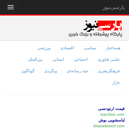
پارسی‌نیوز
نمایش
منو
همه‌اخبار
سیاسی
اقتصادی
ورزشی
علمی فناوری
اجتماعی
استانی
بین‌الملل
فرهنگی‌هنری
چند رسانه‌ای
وبگردی
گوناگون
بازار
قیمت ارتودنسی
isarclinic.com
لباسشویی بوش
khanebosch.com