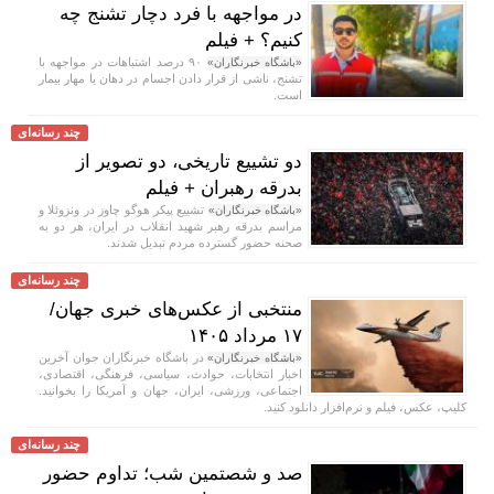
در مواجهه با فرد دچار تشنج چه
کنیم؟ + فیلم
۹۰ درصد اشتباهات در مواجهه با
«باشگاه خبرنگاران»
تشنج، ناشی از قرار دادن اجسام در دهان یا مهار بیمار
است.
چند رسانه‌ای
دو تشییع تاریخی، دو تصویر از
بدرقه رهبران + فیلم
تشییع پیکر هوگو چاوز در ونزوئلا و
«باشگاه خبرنگاران»
مراسم بدرقه رهبر شهید انقلاب در ایران، هر دو به
صحنه حضور گسترده مردم تبدیل شدند.
چند رسانه‌ای
منتخبی از عکس‌های خبری جهان/
۱۷ مرداد ۱۴۰۵
در باشگاه خبرنگاران جوان آخرین
«باشگاه خبرنگاران»
اخبار انتخابات، حوادث، سیاسی، فرهنگی، اقتصادی،
اجتماعی، ورزشی، ایران، جهان و آمریکا را بخوانید.
کلیپ، عکس، فیلم و نرم‌افزار دانلود کنید.
چند رسانه‌ای
صد و شصتمین شب؛ تداوم حضور