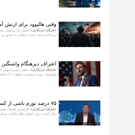
وقتی هالیوود برای ارتش آم
انتشار یک ویدیوی تبلیغ
«باشگاه خبرنگاران»
رسانه‌ای برای ترغیب جوانان به حضور در
اعتراف دیرهنگام واشنگتن +
معاون رئیس‌جمهور آمری
«باشگاه خبرنگاران»
واقع‌بینانه نبوده، موضعی متفاوت با ادعا‌ه
۷۵ درصد تورم ناشی از کسری بودجه دولت است + فیلم
«باشگاه خبرنگاران»
سال آینده، بدون اصلاح نظام مالیاتی ممک