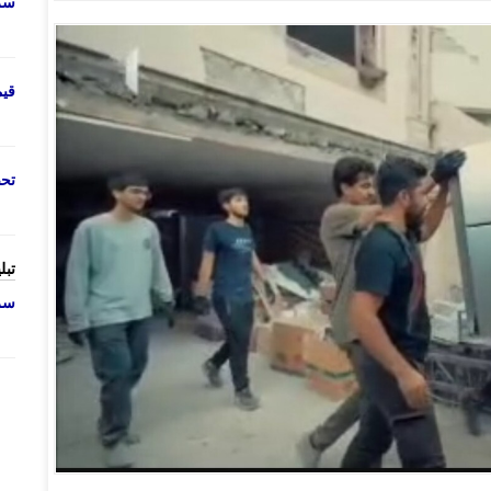
سرو
قی
تحص
تبل
سرو