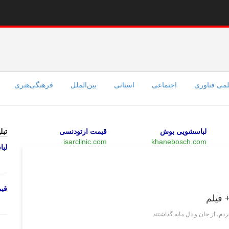
می فناوری
اجتماعی
استانی
بین‌الملل
فرهنگی‌هنری
لباسشویی بوش
قیمت ارتودنسی
تبل
isarclinic.com
khanebosch.com
لب
چند رسانه‌ای
قی