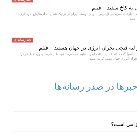
به کاخ سفید + فیلم
: ناو‌های آمریکایی از ترس نابودی توسط ایران از نزدیک شدن به آب‌هایش خودداری
 است.
چند رسانه‌ای
 لبه قیچی بحران انرژی در جهان هستند + فیلم
آسیا گفت که عملیات «محاصره علیه محاصره» توسط یمنی‌ها بدون خط قرمز،
 بحران انرژی جهان تبدیل کرده است.
رها در صدر رسانه‌ها
لزامی است؟