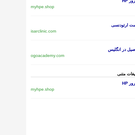
ر HP
myhpe.shop
مت ارتودنسی
isarclinic.com
یل در انگلیس
ogoacademy.com
یغات متنی
ر HP
myhpe.shop