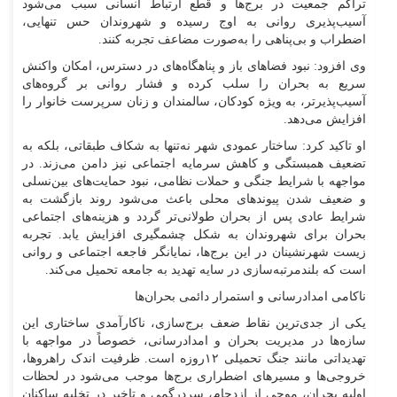
تراکم جمعیت در برج‌ها و قطع ارتباط انسانی سبب می‌شود
آسیب‌پذیری روانی به اوج رسیده و شهروندان حس تنهایی،
اضطراب و بی‌پناهی را به‌صورت مضاعف تجربه کنند.
وی افزود: نبود فضاهای باز و پناهگاه‌های در دسترس، امکان واکنش
سریع به بحران را سلب کرده و فشار روانی بر گروه‌های
آسیب‌پذیرتر، به ویژه کودکان، سالمندان و زنان سرپرست خانوار را
افزایش می‌دهد.
او تاکید کرد: ساختار عمودی شهر نه‌تنها به شکاف طبقاتی، بلکه به
تضعیف همبستگی و کاهش سرمایه اجتماعی نیز دامن می‌زند. در
مواجهه با شرایط جنگی و حملات نظامی، نبود حمایت‌های بین‌نسلی
و ضعیف شدن پیوندهای محلی باعث می‌شود روند بازگشت به
شرایط عادی پس از بحران طولانی‌تر گردد و هزینه‌های اجتماعی
بحران برای شهروندان به شکل چشمگیری افزایش یابد. تجربه
زیست شهرنشینان در این برج‌ها، نمایانگر فاجعه اجتماعی و روانی‌
است که بلندمرتبه‌سازی در سایه تهدید به جامعه تحمیل می‌کند.
ناکامی امدادرسانی و استمرار دائمی بحران‌ها
یکی از جدی‌ترین نقاط ضعف برج‌سازی، ناکارآمدی ساختاری این
سازه‌ها در مدیریت بحران و امدادرسانی، خصوصاً در مواجهه با
تهدیداتی مانند جنگ تحمیلی ۱۲روزه است. ظرفیت اندک راهروها،
خروجی‌ها و مسیرهای اضطراری برج‌ها موجب می‌شود در لحظات
اولیه بحران، موجی از ازدحام، سردرگمی و تاخیر در تخلیه ساکنان