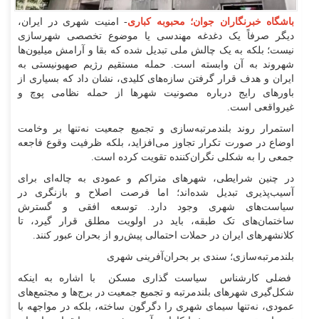
باشگاه‌ خبرنگاران جوان؛ محبوبه کباری
- امنیت شهری در ایران،
دیگر صرفاً یک دغدغه مهندسی یا موضوع تخصصی شهرسازی
نیست؛ بلکه به یک چالش ملی تبدیل شده که بقا و آرامش میلیون‌ها
شهروند به آن وابسته است. حمله مستقیم رژیم صهیونیستی به
ایران و هدف قرار گرفتن سازه‌های کلیدی، نشان داد که بسیاری از
باورهای رایج درباره مصونیت شهرها از حمله نظامی پوچ و
غیرواقعی است.
استمرار روند بلندمرتبه‌سازی و تجمیع جمعیت نه‌تنها بر وخامت
اوضاع در صورت تکرار تجاوز می‌افزاید، بلکه ظرفیت وقوع فاجعه
جمعی را به شکلی نگران‌کننده تقویت کرده است.
در چنین شرایطی، شهرهای متراکم و عمودی به چاله‌ای برای
آسیب‌پذیری تبدیل شده‌اند؛ اما فرصت اصلاح و بازنگری در
سیاست‌های شهری وجود دارد. توسعه افقی و گسترش
ساختمان‌های تک طبقه، باید در اولویت مطلق قرار گیرد، تا
کلانشهرهای ایران در حملات احتمالی پیش‌رو از بحران عبور کنند.
بلندمرتبه‌سازی؛ سندی بر بحران‌آفرینی شهری
فضلی کارشناس سیاست گذاری مسکن با اشاره به اینکه
شکل‌گیری شهرهای بلندمرتبه و تجمیع جمعیت در برج‌ها و مجتمع‌های
عمودی، نه‌تنها سیمای شهری را دگرگون ساخته، بلکه در مواجهه با