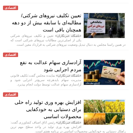
اقتصادی
تعیین تکلیف نیروهای شرکتی/
مطالبه‌ای با سابقه بیش از دو دهه
همچنان باقی است
تعیین و تکلیف نیرو‌های شرکتی
«باشگاه خبرنگاران»
یکی از اصلی‌ترین مطالبات نیرو‌های شرکتی است که
در همین راستا مجلس به دنبال تبدیل وضعیت نیرو‌های شرکتی به قرارداد معین است.
اقتصادی
آزادسازی سهام عدالت به نفع
مردم اجرایی شود
نماینده مجلس گفت:تکلیف قانونی
«باشگاه خبرنگاران»
مدیریت سهام بایدهرچه سریع‌تر اجرایی شود و
آزادسازی سهام عدالت توسط دولت انجام بپذیرد.
اقتصادی
افزایش بهره وری تولید راه حلی
برای دستیابی به خودکفایی
محصولات اساسی
رئیس اتاق اصناف کشاورزی گفت:
«باشگاه خبرنگاران»
افزایش بهره وری تولید در واحد سطح مهم ترین
راهکار دستیابی به خودکفایی محصولات اساسی در برنامه هفتم است.