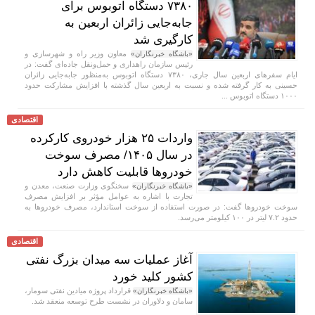
۷۳۸۰ دستگاه اتوبوس برای
جابه‌جایی زائران اربعین به
کارگیری شد
معاون وزیر راه و شهرسازی و
«باشگاه خبرنگاران»
رئیس سازمان راهداری و حمل‌ونقل جاده‌ای گفت: در
ایام سفرهای اربعین سال جاری، ۷۳۸۰ دستگاه اتوبوس به‌منظور جابه‌جایی زائران
حسینی به‌ کار گرفته شده و نسبت به اربعین سال گذشته با افزایش مشارکت حدود
۱۰۰۰ دستگاه اتوبوس ...
اقتصادی
واردات ۲۵ هزار خودروی کارکرده
در سال ۱۴۰۵/ مصرف سوخت
خودرو‌ها قابلیت کاهش دارد
سخنگوی وزارت صنعت، معدن و
«باشگاه خبرنگاران»
تجارت با اشاره به عوامل مؤثر بر افزایش مصرف
سوخت خودرو‌ها گفت: در صورت استفاده از سوخت استاندارد، مصرف خودرو‌ها به
حدود ۷.۲ لیتر در ۱۰۰ کیلومتر می‌رسد.
اقتصادی
آغاز عملیات سه میدان بزرگ نفتی
کشور کلید خورد
قرارداد پروژه میادین نفتی سومار،
«باشگاه خبرنگاران»
سامان و دلاوران در نشست طرح توسعه منعقد شد.