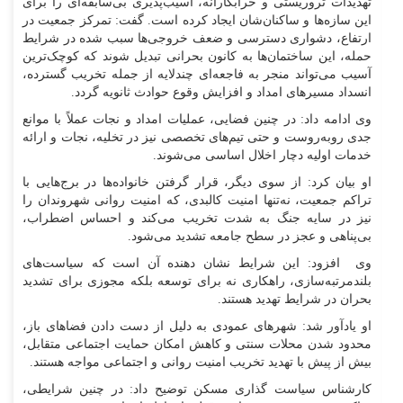
تهدیدات تروریستی و خرابکارانه، آسیب‌پذیری بی‌سابقه‌ای را برای
این سازه‌ها و ساکنان‌شان ایجاد کرده است. گفت: تمرکز جمعیت در
ارتفاع‌، دشواری دسترسی و ضعف خروجی‌ها سبب شده در شرایط
حمله، این ساختمان‌ها به کانون بحرانی تبدیل ‌شوند که کوچک‌ترین
آسیب می‌تواند منجر به فاجعه‌ای چندلایه از جمله تخریب گسترده،
انسداد مسیرهای امداد و افزایش وقوع حوادث ثانویه گردد.
وی ادامه داد: در چنین فضایی، عملیات امداد و نجات عملاً با موانع
جدی روبه‌روست و حتی تیم‌های تخصصی نیز در تخلیه، نجات و ارائه
خدمات اولیه دچار اخلال اساسی می‌شوند.
او بیان کرد: از سوی دیگر، قرار گرفتن خانواده‌ها در برج‌هایی با
تراکم جمعیت، نه‌تنها امنیت کالبدی، که امنیت روانی شهروندان را
نیز در سایه جنگ به شدت تخریب می‌کند و احساس اضطراب،
بی‌پناهی و عجز در سطح جامعه تشدید می‌شود.
وی افزود: این شرایط نشان دهنده آن است که سیاست‌های
بلندمرتبه‌سازی، راهکاری نه برای توسعه بلکه مجوزی برای تشدید
بحران در شرایط تهدید هستند.
او یادآور شد: شهرهای عمودی به دلیل از دست دادن فضاهای باز،
محدود شدن محلات سنتی و کاهش امکان حمایت اجتماعی متقابل،
بیش از پیش با تهدید تخریب امنیت روانی و اجتماعی مواجه هستند.
کارشناس سیاست گذاری مسکن توضیح داد: در چنین شرایطی،