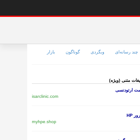
چند رسانه‌ای
وبگردی
گوناگون
بازار
یغات متنی (ویژه)
مت ارتودنسی
isarclinic.com
ر HP
myhpe.shop