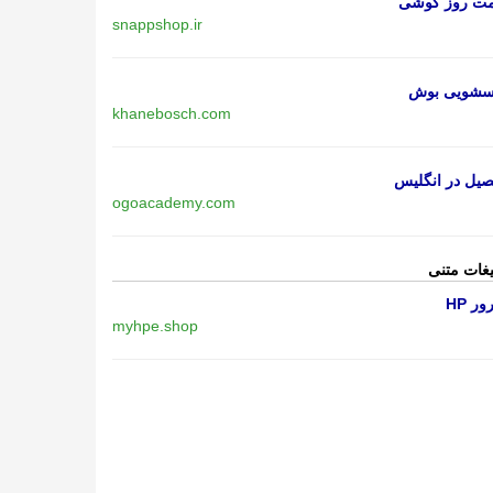
مت روز گوشی
snappshop.ir
اسشویی بوش
khanebosch.com
یل در انگلیس
ogoacademy.com
یغات متنی
ر HP
myhpe.shop