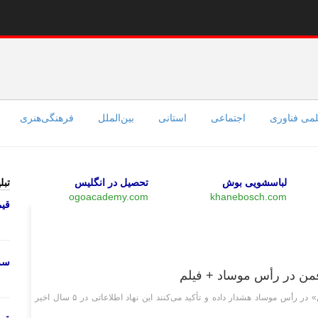
می فناوری
اجتماعی
استانی
بین‌الملل
فرهنگی‌هنری
لباسشویی بوش
تحصیل در انگلیس
تبل
ogoacademy.com
khanebosch.com
قی
چند رسانه‌ای
سرو
فمن در رأس موساد + فیلم
کارشناسان امنیتی اسرائیل نسبت به روی کار آمدن «رونی گافمن» در رأس موساد هشدار داده و تأکید می‌کنند این نهاد اطلاعاتی در ۵ سال اخیر