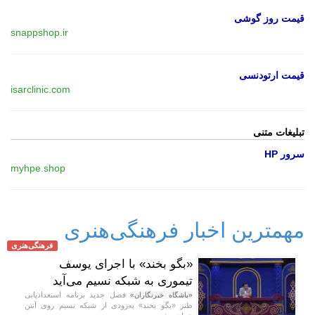
قیمت روز گوشی
snappshop.ir
قیمت ارتودنسی
isarclinic.com
تبلیغات متنی
سرور HP
myhpe.shop
مهمترین اخبار فرهنگی‌هنری
فرهنگی‌هنری
«بگو بخند» با اجرای یوسف
تیموری به شبکه نسیم می‌آید
فصل جدید برنامه استعدادیابی
«باشگاه خبرنگاران»
طنز «بگو بخند» به‌زودی از شبکه نسیم روی آنتن