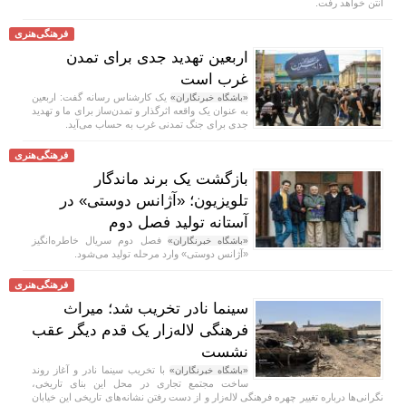
آنتن خواهد رفت.
فرهنگی‌هنری
اربعین تهدید جدی برای تمدن
غرب است
یک کارشناس رسانه گفت: اربعین
«باشگاه خبرنگاران»
به عنوان یک واقعه اثرگذار و تمدن‌ساز برای ما و تهدید
جدی برای جنگ تمدنی غرب به حساب می‌آید.
فرهنگی‌هنری
بازگشت یک برند ماندگار
تلویزیون؛ «آژانس دوستی» در
آستانه تولید فصل دوم
فصل دوم سریال خاطره‌انگیز
«باشگاه خبرنگاران»
«آژانس دوستی» وارد مرحله تولید می‌شود.
فرهنگی‌هنری
سینما نادر تخریب شد؛ میراث
فرهنگی لاله‌زار یک قدم دیگر عقب
نشست
با تخریب سینما نادر و آغاز روند
«باشگاه خبرنگاران»
ساخت مجتمع تجاری در محل این بنای تاریخی،
نگرانی‌ها درباره تغییر چهره فرهنگی لاله‌زار و از دست رفتن نشانه‌های تاریخی این خیابان