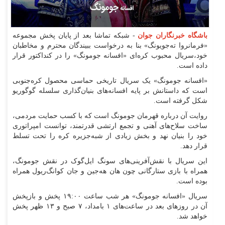
باشگاه خبرنگاران جوان
- شبکه تماشا بعد از پایان پخش مجموعه
«فرمانروا ته‌جویونگ» بنا به درخواست ببیندگان محترم و مخاطبان
خود،سریال محبوب کره‌ای «افسانه جومونگ» را در کنداکتور قرار
داده است.
«افسانه جومونگ» یک سریال تاریخی حماسی محصول کره‌جنوبی
است که داستانش بر پایه افسانه‌های بنیان‌گذاری سلسله گوگوریو
شکل گرفته است.
روایت آن درباره قهرمان جومونگ است که با کسب حمایت مردمی،
ساخت سلاح‌های آهنی و تجمع ارتشی قدرتمند، توانست امپراتوری
خود را بنیان نهد و بخش زیادی از شبه‌جزیره کره را تحت تسلط
قرار دهد.
این سریال با نقش‌آفرینی‌های سونگ ایل‌گوک در نقش جومونگ،
همراه با بازی ستارگانی چون هان هه‌جین و جان کوانگ‌ریول همراه
بوده است.
سریال «افسانه جومونگ» هر شب ساعت ۱۹:۰۰ پخش و بازپخش
آن در روزهای بعد در ساعت‌های ۱ بامداد، ۷ صبح و ۱۳ ظهر پخش
خواهد شد.