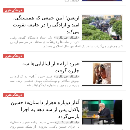
خواهد رفت.
فرهنگی‌هنری
اربعین؛ آیین جمعی که همبستگی،
امید و آزادگی را در جامعه تقویت
می‌کند
یک استاد دانشگاه گفت: وقتی
«باشگاه خبرنگاران»
افراد از ملت‌ها و فرهنگ‌های مختلف در مراسم اربعین
کنار هم قرار می‌گیرند، شاهد یک اتحاد بین ملل اسلامی هستیم.
فرهنگی‌هنری
«مرد آرام» از ایتالیایی‌ها سه
جایزه گرفت
فیلم «مرد آرام» به کارگردانی
«باشگاه خبرنگاران»
بهنوش صادقی و تهیه‌کنندگی مهدی هاشمی برنده سه
جایزه از پنجمین جشنواره ایماگو ایتالیا شد.
فرهنگی‌هنری
آغاز دوباره «هزار داستان»/ حسین
پاکدل پس از سه دهه به اجرا
بازمی‌گردد
فصل جدید برنامه «هزار داستان»
«باشگاه خبرنگاران»
با اجرای حسین پاکدل، به‌زودی از شبکه نسیم روی