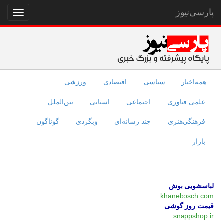
پارسی‌نیوز
نمایش
منو
همه‌اخبار
سیاسی
اقتصادی
ورزشی
علمی فناوری
اجتماعی
استانی
بین‌الملل
فرهنگی‌هنری
چند رسانه‌ای
وبگردی
گوناگون
بازار
لباسشویی بوش
khanebosch.com
قیمت روز گوشی
snappshop.ir