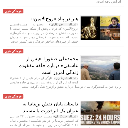
افزایش یافته است.
فرهنگی‌هنری
هنر در پناه «روح‌الامین»
مجموعه هشت‌قسمتی
«باشگاه خبرنگاران»
«روح‌الامین» که درحال پخش از شبکه نسیم است، با
محوریت نقش هنرمندان در روایت و ماندگارسازی
سیره، اندیشه و میراث فرهنگی رهبر شهید، میزبان
جمعی از چهره‌های شاخص فرهنگ و هنر کشور است.
فرهنگی‌هنری
محمدعلی صفورا: «پس از
عاشقی» درباره حلقه مفقوده
زندگی امروز است
کارگردان فیلم «پس از عاشقی»
«باشگاه خبرنگاران»
گفت که این اثر از دغدغه ثبت زیبایی‌های جاده چالوس
و پرداختن به گفت‌وگوی میان دو نسل درباره عشق و ازدواج شکل گرفته است.
فرهنگی‌هنری
داستان پایان نقش بریتانیا به
عنوان یک ابرقدرت با مستند
مستند جدید «سوئز: ۲۴ ساعتی
«باشگاه خبرنگاران»
که استعمار بریتانیا را در هم شکست» محصول سال
۲۰۲۶ انگلستان در روز پنجشنبه ۱۵ مرداد از شبکه