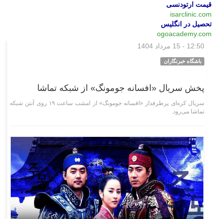
قیمت ارتودنسی
isarclinic.com
تحصیل در انگلیس
ogoacademy.com
12:50 - 15 مرداد 1404
فرهنگی‌هنری
باشگاه خبرنگاران
پخش سریال «افسانه جومونگ» از شبکه تماشا
سریال کره‌ای پرطرفدار «افسانه جومونگ» از امشب ساعت ۱۹ روی آنتن شبکه
تماشا می‌رود.