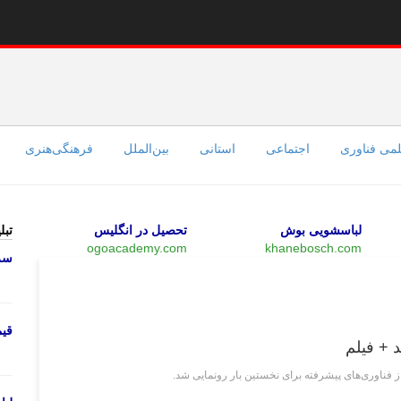
می فناوری
اجتماعی
استانی
بین‌الملل
فرهنگی‌هنری
لباسشویی بوش
تحصیل در انگلیس
تبل
ogoacademy.com
khanebosch.com
سرو
چند رسانه‌ای
قی