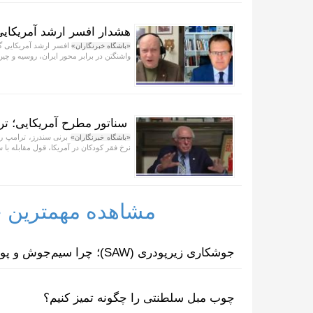
هشدار افسر ارشد آمریکایی 
افسر ارشد آمریکایی گف
«باشگاه خبرنگاران»
واشنگتن در برابر محور ایران، روسیه و چی
سناتور مطرح آمریکایی؛ تر
برنی سندرز، ترامپ را «
«باشگاه خبرنگاران»
نرخ فقر کودکان در آمریکا، قول مقابله با 
مشاهده مهمترین خب
جوشکاری زیرپودری (SAW)؛ چرا سیم‌جوش و پودر مکمل یکدیگرند؟
چوب مبل سلطنتی را چگونه تمیز کنیم؟