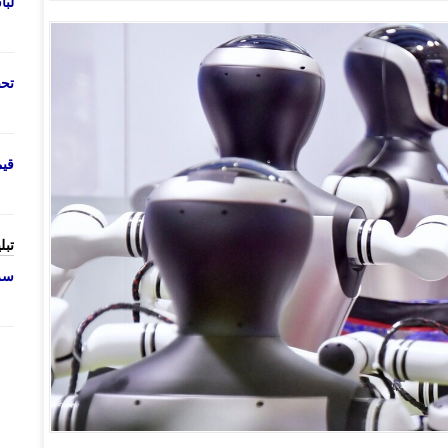
لب
تحص
قی
تبل
سرو