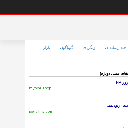
چند رسانه‌ای
وبگردی
گوناگون
بازار
یغات متنی (ویژه)
ر HP
myhpe.shop
مت ارتودنسی
isarclinic.com