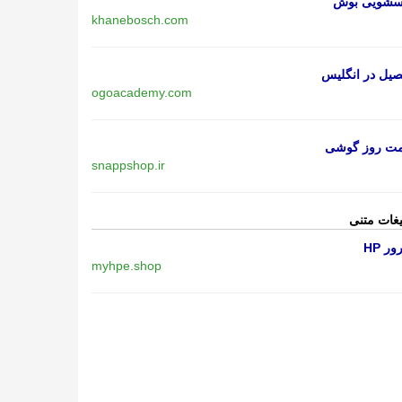
اسشویی بوش
khanebosch.com
یل در انگلیس
ogoacademy.com
مت روز گوشی
snappshop.ir
یغات متنی
ر HP
myhpe.shop