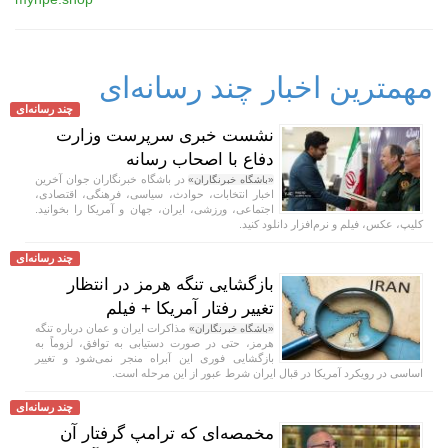
مهمترین اخبار چند رسانه‌ای
چند رسانه‌ای
نشست خبری سرپرست وزارت
دفاع با اصحاب رسانه
در باشگاه خبرنگاران جوان آخرین
«باشگاه خبرنگاران»
اخبار انتخابات، حوادث، سیاسی، فرهنگی، اقتصادی،
اجتماعی، ورزشی، ایران، جهان و آمریکا را بخوانید.
کلیپ، عکس، فیلم و نرم‌افزار دانلود کنید.
چند رسانه‌ای
بازگشایی تنگه هرمز در انتظار
تغییر رفتار آمریکا + فیلم
مذاکرات ایران و عمان درباره تنگه
«باشگاه خبرنگاران»
هرمز، حتی در صورت دستیابی به توافق، لزوماً به
بازگشایی فوری این آبراه منجر نمی‌شود و تغییر
اساسی در رویکرد آمریکا در قبال ایران شرط عبور از این مرحله است.
چند رسانه‌ای
مخمصه‌ای که ترامپ گرفتار آن