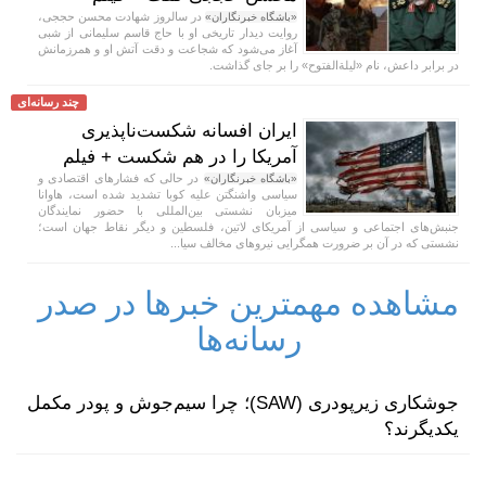
در سالروز شهادت محسن حججی،
«باشگاه خبرنگاران»
روایت دیدار تاریخی او با حاج قاسم سلیمانی از شبی
آغاز می‌شود که شجاعت و دقت آتش او و همرزمانش
در برابر داعش، نام «لیلة‌الفتوح» را بر جای گذاشت.
چند رسانه‌ای
ایران افسانه شکست‌ناپذیری
آمریکا را در هم شکست + فیلم
در حالی که فشار‌های اقتصادی و
«باشگاه خبرنگاران»
سیاسی واشنگتن علیه کوبا تشدید شده است، هاوانا
میزبان نشستی بین‌المللی با حضور نمایندگان
جنبش‌های اجتماعی و سیاسی از آمریکای لاتین، فلسطین و دیگر نقاط جهان است؛
نشستی که در آن بر ضرورت همگرایی نیرو‌های مخالف سیا...
مشاهده مهمترین خبرها در صدر
رسانه‌ها
جوشکاری زیرپودری (SAW)؛ چرا سیم‌جوش و پودر مکمل
یکدیگرند؟