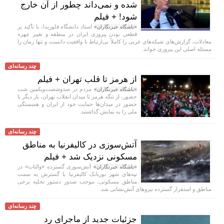
شده و نمی‌داند چطور از آن خارج
شود! + فیلم
استاد دانشگاه فلوریدا، با تأکید بر
«باشگاه خبرنگاران»
قطعی بودن پیروزی ایران در منطقه و تغییر چهره
معادلات، گزارش‌های شبکه‌های عربی را کاملاً بی‌ارتباط با واقعیت دانست و تنها زمان را
مسئله اصلی این پیروزی خواند.
چند رسانه‌ای
از هرمز تا قلب تهران + فیلم
مردم در صدوشصت‌ویکمین شب
«باشگاه خبرنگاران»
حضور، از تنگه هرمز تا میدان انقلاب تهران، بار دیگر با
حضور در میدان‌ها حمایت خود از ایران و همبستگی
ملی را به نمایش گذاشتند.
چند رسانه‌ای
آتش‌سوزی در کالیفرنیا به مناطق
مسکونی نزدیک شد + فیلم
آتش‌سوزی گسترده «والنات» در
«باشگاه خبرنگاران»
تپه‌های شهر بوربانک کالیفرنیا با گسترش به سمت
مناطق مسکونی، موجب صدور دستور تخلیه برخی
مناطق و استقرار گسترده نیرو‌های آتش‌نشانی شد.
چند رسانه‌ای
جزئیات جدید از ماجرای رد