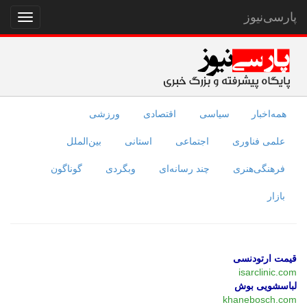
پارسی‌نیوز
نمایش
منو
همه‌اخبار
سیاسی
اقتصادی
ورزشی
علمی فناوری
اجتماعی
استانی
بین‌الملل
فرهنگی‌هنری
چند رسانه‌ای
وبگردی
گوناگون
بازار
قیمت ارتودنسی
isarclinic.com
لباسشویی بوش
khanebosch.com