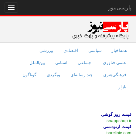
پارسی‌نیوز
نمایش
منو
همه‌اخبار
سیاسی
اقتصادی
ورزشی
علمی فناوری
اجتماعی
استانی
بین‌الملل
فرهنگی‌هنری
چند رسانه‌ای
وبگردی
گوناگون
بازار
قیمت روز گوشی
snappshop.ir
قیمت ارتودنسی
isarclinic.com