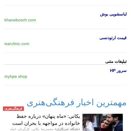
لباسشویی بوش
khanebosch.com
قیمت ارتودنسی
isarclinic.com
تبلیغات متنی
سرور HP
myhpe.shop
مهمترین اخبار فرهنگی‌هنری
فرهنگی‌هنری
یکانی: «ماه پنهان» درباره حفظ
خانواده در مواجهه با بحران است
محمدرضا یکانی، کارگردان «ماه
«باشگاه خبرنگاران»