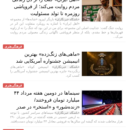
مردم روایت می‌کند؛ از فروپاشی
روزمره تا تولد مسئولیت
بازیگر اپیزود «شانه‌ها» از مجموعه
«باشگاه خبرنگاران»
«اهل ایران» با اشاره به رویکرد متفاوت این اثر در
روایت جنگ گفت: جذابیت اصلی این مجموعه برای من در این بود که جنگ را نه از زاویه
قهرمان‌ها و خط مقدم، بلکه از منظر فروپاشی ناگهانی زندگی معمولی مردم روایت
می‌ک...
فرهنگی‌هنری
«ماهی‌های زنگ‌زده» بهترین
انیمیشن جشنواره آمریکایی شد
انیمیشن کوتاه «ماهی‌های
«باشگاه خبرنگاران»
زنگ‌زده» جایزه بهترین انیمیشن جشنواره آمریکایی را
کسب کرد.
فرهنگی‌هنری
سینماها در دومین هفته‌ مرداد ۴۴
میلیارد تومان فروختند/
«زنده‌شور» و «استخر» در صدر
سینماهای سراسر کشور، با توجه
«باشگاه خبرنگاران»
به اربعین حسینی در هفته‌ گذشته در حالی میزبان ۲۹۰
هزار مخاطب شدند که گیشه این سالن‌ها به فروشی معادل ۴۴ میلیارد تومان دست‌یافتند.