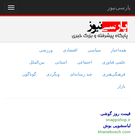
پارسی‌نیوز
نمایش
منو
همه‌اخبار
سیاسی
اقتصادی
ورزشی
علمی فناوری
اجتماعی
استانی
بین‌الملل
فرهنگی‌هنری
چند رسانه‌ای
وبگردی
گوناگون
بازار
قیمت روز گوشی
snappshop.ir
لباسشویی بوش
khanebosch.com