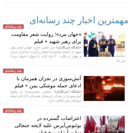
مهمترین اخبار چند رسانه‌ای
چند رسانه‌ای
«جهان مرد»؛ روایت شعر مقاومت
برای رهبر شهید + فیلم
دبیر علمی جایزه جهانی شعر رهبر
«باشگاه خبرنگاران»
شهید از انتشار مجموعه اشعار برگزیده شاعران ایران
و جهان در قالب ۲۰ جلد کتاب با عنوان «جهان مرد»
خبر داد.
چند رسانه‌ای
آتش‌سوزی در نجران همزمان با
ادعای حمله موشکی یمن + فیلم
تصاویر منتشرشده از وقوع
«باشگاه خبرنگاران»
آتش‌سوزی در نجران عربستان همزمان با ادعای حمله
موشکی یمن حکایت دارد.
چند رسانه‌ای
اعتراضات گسترده در
بوئنوس‌آیرس علیه لایحه جنجالی
دولت آرژانتین + فیلم