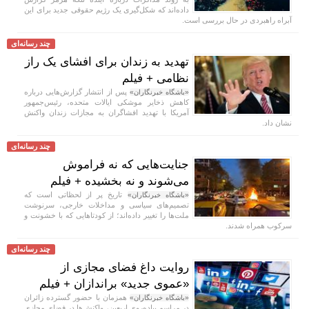
داده‌اند که شکل‌گیری یک رژیم حقوقی جدید برای این
آبراه راهبردی در حال بررسی است.
چند رسانه‌ای
تهدید به زندان برای افشای یک راز
نظامی + فیلم
پس از انتشار گزارش‌هایی درباره
«باشگاه خبرنگاران»
کاهش ذخایر موشکی ایالات متحده، رئیس‌جمهور
آمریکا با تهدید افشاگران به مجازات زندان واکنش
نشان داد.
چند رسانه‌ای
جنایت‌هایی که نه فراموش
می‌شوند و نه بخشیده + فیلم
تاریخ پر از لحظاتی است که
«باشگاه خبرنگاران»
تصمیم‌های سیاسی و مداخلات خارجی، سرنوشت
ملت‌ها را تغییر داده‌اند؛ از کودتا‌هایی که با خشونت و
سرکوب همراه شدند.
چند رسانه‌ای
روایت داغ فضای مجازی از
«عموی جدید» براندازان + فیلم
همزمان با حضور گسترده زائران
«باشگاه خبرنگاران»
در مراسم پیاده‌روی اربعین، واکنش‌ها در فضای مجازی