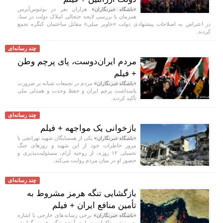
هزاران نفر در بوئنوس‌آیرس
«باشگاه خبرنگاران»
همزمان با بررسی لایحه جنجالی املاک دولت در سنا،
در اعتراض به اصلاحات پیشنهادی دولت «خاویر میلی» مقابل ساختمان کنگره تجمع
کردند.
چند رسانه‌ای
مردم ایران‌دوست، پای پرچم وطن
+ فیلم
مردم در تجمعات شبانه بر ضرورت
«باشگاه خبرنگاران»
پاسداشت پرچم ایران و حفظ وحدت و همدلی ملی
تأکید کردند.
چند رسانه‌ای
بازخوانی یک مواجهه + فیلم
یکی از همسایگان شهید تهرانچی با
«باشگاه خبرنگاران»
مرور خاطرات خود از این شهید و روز‌های جنگ
تحمیلی ۱۲ روزه، از روحیه آرام، مسئولیت‌پذیری و
حضور او در میان مردم روایت می‌کند.
چند رسانه‌ای
بازگشایی تنگه هرمز مشروط به
تأمین منافع ایران + فیلم
برخی رسانه‌های خارجی با اشاره
«باشگاه خبرنگاران»
به روند مذاکرات درباره آینده تنگه هرمز گزارش