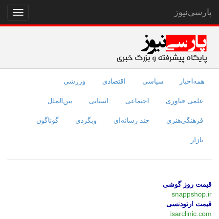
پارسی‌نیوز
نمایش
منو
همه‌اخبار
سیاسی
اقتصادی
ورزشی
علمی فناوری
اجتماعی
استانی
بین‌الملل
فرهنگی‌هنری
چند رسانه‌ای
وبگردی
گوناگون
بازار
قیمت روز گوشی
snappshop.ir
قیمت ارتودنسی
isarclinic.com