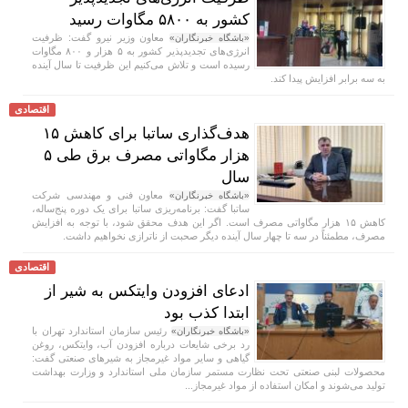
کشور به ۵۸۰۰ مگاوات رسید
معاون وزیر نیرو گفت: ظرفیت
«باشگاه خبرنگاران»
انرژی‌های تجدیدپذیر کشور به ۵ هزار و ۸۰۰ مگاوات
رسیده است و تلاش می‌کنیم این ظرفیت تا سال آینده
به سه برابر افزایش پیدا کند.
اقتصادی
هدف‌گذاری ساتبا برای کاهش ۱۵
هزار مگاواتی مصرف برق طی ۵
سال
معاون فنی و مهندسی شرکت
«باشگاه خبرنگاران»
ساتبا گفت: برنامه‌ریزی ساتبا برای یک دوره پنج‌ساله،
کاهش ۱۵ هزار مگاواتی مصرف است. اگر این هدف محقق شود، با توجه به افزایش
مصرف، مطمئناً در سه تا چهار سال آینده دیگر صحبت از ناترازی نخواهیم داشت.
اقتصادی
ادعای افزودن وایتکس به شیر از
ابتدا کذب بود
رئیس سازمان استاندارد تهران با
«باشگاه خبرنگاران»
رد برخی شایعات درباره افزودن آب، وایتکس، روغن
گیاهی و سایر مواد غیرمجاز به شیرهای صنعتی گفت:
محصولات لبنی صنعتی تحت نظارت مستمر سازمان ملی استاندارد و وزارت بهداشت
تولید می‌شوند و امکان استفاده از مواد غیرمجاز...