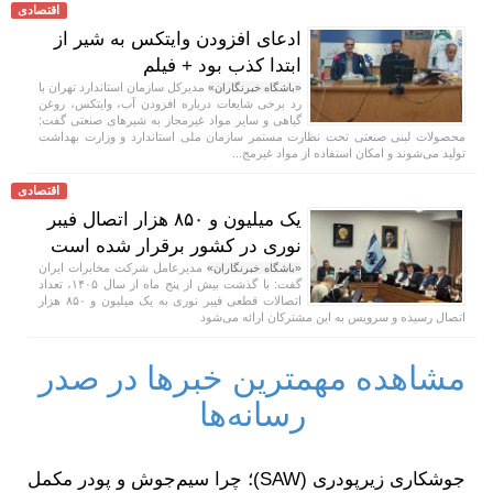
اقتصادی
ادعای افزودن وایتکس به شیر از
ابتدا کذب بود + فیلم
مدیرکل سازمان استاندارد تهران با
«باشگاه خبرنگاران»
رد برخی شایعات درباره افزودن آب، وایتکس، روغن
گیاهی و سایر مواد غیرمجاز به شیرهای صنعتی گفت:
محصولات لبنی صنعتی تحت نظارت مستمر سازمان ملی استاندارد و وزارت بهداشت
تولید می‌شوند و امکان استفاده از مواد غیرمج...
اقتصادی
یک میلیون و ۸۵۰ هزار اتصال فیبر
نوری در کشور برقرار شده است
مدیرعامل شرکت مخابرات ایران
«باشگاه خبرنگاران»
گفت: با گذشت بیش از پنج ماه از سال ۱۴۰۵، تعداد
اتصالات قطعی فیبر نوری به یک میلیون و ۸۵۰ هزار
اتصال رسیده و سرویس به این مشترکان ارائه می‌شود
مشاهده مهمترین خبرها در صدر
رسانه‌ها
جوشکاری زیرپودری (SAW)؛ چرا سیم‌جوش و پودر مکمل