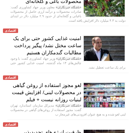
محصولات باغی و گلخانه‌ای
معاون وزیر جهاد کشاورزی گفت:
«باشگاه خبرنگاران»
صادرات محصولات و درآمد ارزی حاصل از محصولات
باغبانی و گلخانه‌ای از حدود ۲.۹ میلیارد دلار در ابتدای
دولت به ۴.۳ میلیارد دلار افزایش یافته است.
اقتصادی
امنیت غذایی کشور حتی برای یک
ساعت مختل نشد/ پیگیر پرداخت
مطالبات گندمکاران هستیم
وزیر جهاد کشاورزی گفت: با وجود
«باشگاه خبرنگاران»
چالش‌های ۱۴ ماه گذشته، امنیت غذایی کشور حتی
برای یک ساعت تعطیل نشد.
اقتصادی
لغو مجوز استفاده از روغن گیاهی
در محصولات لبنی/ افزایش قیمت
لبنیات روزانه نیست + فیلم
مدیرکل سازمان استاندارد تهران
«باشگاه خبرنگاران»
گفت: مجوز استفاده از روغن‌های گیاهی در محصولات
لبنی لغو شده و به هیچ عنوان افزودنی‌های غیرمجاز ب
اقتصادی
ظرفیت انرژی‌های تجدیدپذیر