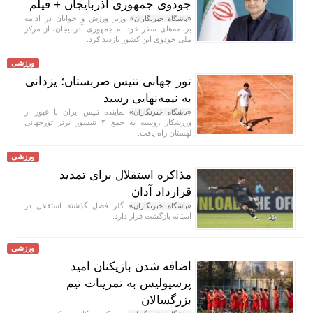
جودوی جمهوری آذربایجان + فیلم
وزیر ورزش و جوانان در ادامه
«باشگاه خبرنگاران»
برنامه‌های سفر خود به جمهوری آذربایجان، از مرکز
ملی جودوی این کشور بازدید کرد.
ورزشی
تور جهانی تنیس صربستان؛ یزدانی
به نیمه‌نهایی رسید
نماینده تنیس ایران با عبور از
«باشگاه خبرنگاران»
ورزشکار روسیه به جمع ۴ تنیسور برتر تورجهانی
لهستان راه یافت.
ورزشی
مذاکره استقلال برای تمدید
قرارداد آدان
گلر فصل گذشته استقلال در
«باشگاه خبرنگاران»
آستانه بازگشت قرار دارد.
ورزشی
اضافه شدن بازیکنان امید
پرسپولیس به تمرینات تیم
بزرگسالان