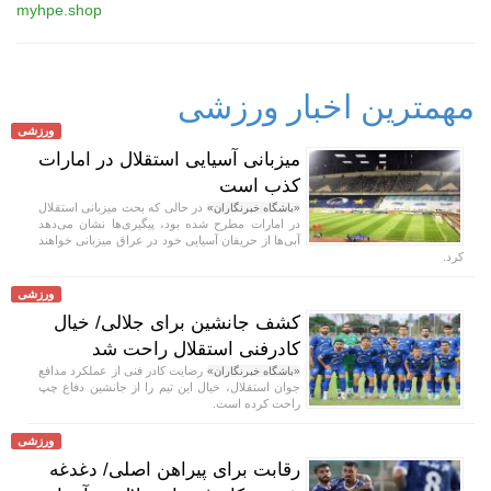
myhpe.shop
مهمترین اخبار ورزشی
ورزشی
میزبانی آسیایی استقلال در امارات
کذب است
در حالی که بحث میزبانی استقلال
«باشگاه خبرنگاران»
در امارات مطرح شده بود، پیگیری‌ها نشان می‌دهد
آبی‌ها از حریفان آسیایی خود در عراق میزبانی خواهند
کرد.
ورزشی
کشف جانشین برای جلالی/ خیال
کادرفنی استقلال راحت شد
رضایت کادر فنی از عملکرد مدافع
«باشگاه خبرنگاران»
جوان استقلال، خیال این تیم را از جانشین دفاع چپ
راحت کرده است.
ورزشی
رقابت برای پیراهن اصلی/ دغدغه