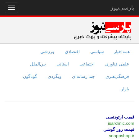
پارسی‌نیوز
نمایش
منو
همه‌اخبار
سیاسی
اقتصادی
ورزشی
علمی فناوری
اجتماعی
استانی
بین‌الملل
فرهنگی‌هنری
چند رسانه‌ای
وبگردی
گوناگون
بازار
قیمت ارتودنسی
isarclinic.com
قیمت روز گوشی
snappshop.ir