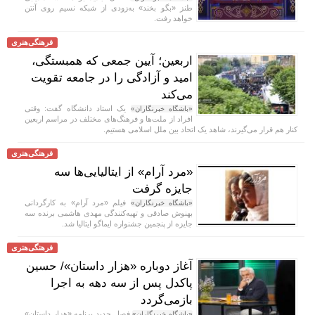
طنز «بگو بخند» به‌زودی از شبکه نسیم روی آنتن
خواهد رفت.
فرهنگی‌هنری
اربعین؛ آیین جمعی که همبستگی،
امید و آزادگی را در جامعه تقویت
می‌کند
یک استاد دانشگاه گفت: وقتی
«باشگاه خبرنگاران»
افراد از ملت‌ها و فرهنگ‌های مختلف در مراسم اربعین
کنار هم قرار می‌گیرند، شاهد یک اتحاد بین ملل اسلامی هستیم.
فرهنگی‌هنری
«مرد آرام» از ایتالیایی‌ها سه
جایزه گرفت
فیلم «مرد آرام» به کارگردانی
«باشگاه خبرنگاران»
بهنوش صادقی و تهیه‌کنندگی مهدی هاشمی برنده سه
جایزه از پنجمین جشنواره ایماگو ایتالیا شد.
فرهنگی‌هنری
آغاز دوباره «هزار داستان»/ حسین
پاکدل پس از سه دهه به اجرا
بازمی‌گردد
فصل جدید برنامه «هزار داستان»
«باشگاه خبرنگاران»