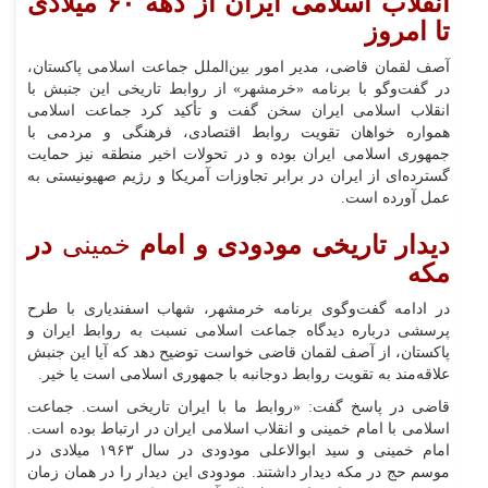
انقلاب اسلامی ایران از دهه ۶۰ میلادی
تا امروز
آصف لقمان قاضی، مدیر امور بین‌الملل جماعت اسلامی پاکستان،
در گفت‌وگو با برنامه «خرمشهر» از روابط تاریخی این جنبش با
انقلاب اسلامی ایران سخن گفت و تأکید کرد جماعت اسلامی
همواره خواهان تقویت روابط اقتصادی، فرهنگی و مردمی با
جمهوری اسلامی ایران بوده و در تحولات اخیر منطقه نیز حمایت
گسترده‌ای از ایران در برابر تجاوزات آمریکا و رژیم صهیونیستی به
عمل آورده است.
دیدار تاریخی مودودی و امام
خمینی
در
مکه
در ادامه گفت‌وگوی برنامه خرمشهر، شهاب اسفندیاری با طرح
پرسشی درباره دیدگاه جماعت اسلامی نسبت به روابط ایران و
پاکستان، از آصف لقمان قاضی خواست توضیح دهد که آیا این جنبش
علاقه‌مند به تقویت روابط دوجانبه با جمهوری اسلامی است یا خیر.
قاضی در پاسخ گفت: «روابط ما با ایران تاریخی است. جماعت
اسلامی با امام خمینی و انقلاب اسلامی ایران در ارتباط بوده است.
امام خمینی و سید ابوالاعلی مودودی در سال ۱۹۶۳ میلادی در
موسم حج در مکه دیدار داشتند. مودودی این دیدار را در همان زمان