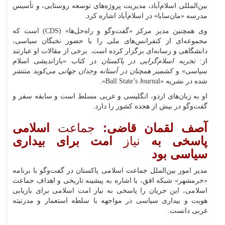
بین‌المللی اسلام‌آباد، مدیریت پروژه‌های توسعه روستایی، و تأسیس
مدرسه «مان‌سایا» در اسلام‌آباد اشاره کرد.
وی همچنین مدیر مرکز «گفت‌وگو و راه‌حل‌ها» (CDS) است که
مجموعه‌ای از کنفرانس‌های ملی را با حضور نخبگان سیاسی،
دانشگاهی و رسانه‌ای برگزار کرده است. برخی از مقالات او عبارتند
از:
تجربه اسلام‌گرایی در پاکستان
در کتاب «بازاندیشی اسلام
سیاسی» و
کشمیر همچنان در آستانه وجدان جهانی می‌کوبد
منتشر
شده در نشریه «Ball State’s Journal».
او به زبان‌های اردو، انگلیسی و عربی مسلط است و سابقه سفر و
گفت‌وگو در بیش از هجده کشور را دارد.
آصف لقمان قاضی:
جماعت
اسلامی
پاسخی به
نیاز
امت برای بیداری
سیاسی بود
مدیر امور بین‌الملل جماعت اسلامی پاکستان در گفت‌وگو با برنامه
«خرمشهر» شبکه افق، با اشاره به پیشینه تاریخی و اهداف جماعت
اسلامی، این جریان را پاسخی به نیاز امت اسلامی برای بازیابی
هویت و بیداری سیاسی در مواجهه با سلطه استعمار و مدرنیته
غربی دانست.