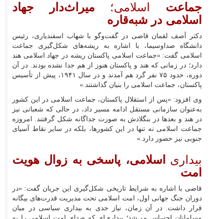
جماعت
اسلامی؛
میراث‌دار جهاد
اسلامی در شبه‌قاره
دکتر آصف لقمان قاضی در گفت‌وگو با شهاب اسفندیاری، رئیس
دانشگاه صداوسیما، با اشاره به ریشه‌های شکل‌گیری جماعت
اسلامی گفت: «جماعت اسلامی پاکستان ریشه در جهاد اسلامی هند
دارد؛ در زمانی که هند و پاکستان هنوز از هم جدا نشده بودند. در آن
دوره، حدود ۷۵ نفر گرد هم آمدند و در سال ۱۹۴۱، پیش از تأسیس
پاکستان، جماعت اسلامی را بنیان گذاشتند.»
وی افزود: «پس از استقلال پاکستان، جماعت اسلامی در این کشور
به‌عنوان سازمانی مستقل ادامه مسیر داد، در حالی که شعباتی نیز
در هند و بعدها در بنگلادش به صورت جداگانه شکل گرفتند. امروزه
جماعت اسلامی نه تنها در این کشورها، بلکه در سایر نقاط آسیای
جنوبی نیز حضور دارد.»
بیداری
اسلامی، پاسخی به زوال هویت
امت
قاضی با اشاره به شرایط تاریخی شکل‌گیری این جریان گفت: «در
دوران جنگ جهانی اول، امت اسلامی تحت مدیریت قدرت‌های بیگانه
قرار داشت. در آن زمان، نیاز جدی به بیداری سیاسی در میان
مسلمانان احساس می‌شد؛ بیداری‌ای که صدای امت اسلامی را به