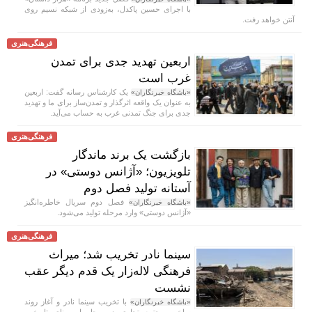
با اجرای حسین پاکدل، به‌زودی از شبکه نسیم روی
آنتن خواهد رفت.
فرهنگی‌هنری
اربعین تهدید جدی برای تمدن
غرب است
یک کارشناس رسانه گفت: اربعین
«باشگاه خبرنگاران»
به عنوان یک واقعه اثرگذار و تمدن‌ساز برای ما و تهدید
جدی برای جنگ تمدنی غرب به حساب می‌آید.
فرهنگی‌هنری
بازگشت یک برند ماندگار
تلویزیون؛ «آژانس دوستی» در
آستانه تولید فصل دوم
فصل دوم سریال خاطره‌انگیز
«باشگاه خبرنگاران»
«آژانس دوستی» وارد مرحله تولید می‌شود.
فرهنگی‌هنری
سینما نادر تخریب شد؛ میراث
فرهنگی لاله‌زار یک قدم دیگر عقب
نشست
با تخریب سینما نادر و آغاز روند
«باشگاه خبرنگاران»
ساخت مجتمع تجاری در محل این بنای تاریخی،