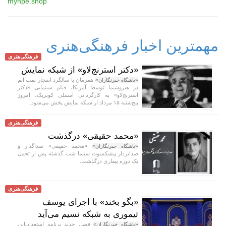
myhpe.shop
مهمترین اخبار فرهنگی‌هنری
فرهنگی‌هنری
«دکتر استرنج‌لاو» از شبکه نمایش
همزمان با سالگرد انفجار بمب اتم
«باشگاه خبرنگاران»
در هیروشیما توسط آمریکا، فیلم سینمایی «دکتر
استرنج‌لاو» به کارگردانی استنلی کوبریک، امروز
پنج‌شنبه ۱۵ مرداد از شبکه نمایش پخش می‌شود.
فرهنگی‌هنری
«محمد حقیقی» درگذشت
«محمد حقیقی» صداگذار و
«باشگاه خبرنگاران»
صدابردار پیشکسوت سینما شب گذشته پس از تحمل
یک دوره بیماری درگذشت.
فرهنگی‌هنری
«بگو بخند» با اجرای یوسف
تیموری به شبکه نسیم می‌آید
فصل جدید برنامه استعدادیابی
«باشگاه خبرنگاران»