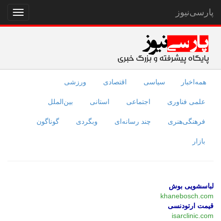
پارسی‌نیوز
نمایش
منو
همه‌اخبار
سیاسی
اقتصادی
ورزشی
علمی فناوری
اجتماعی
استانی
بین‌الملل
فرهنگی‌هنری
چند رسانه‌ای
وبگردی
گوناگون
بازار
لباسشویی بوش
khanebosch.com
قیمت ارتودنسی
isarclinic.com