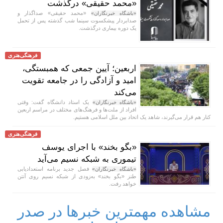
«محمد حقیقی» درگذشت
«محمد حقیقی» صداگذار و
«باشگاه خبرنگاران»
صدابردار پیشکسوت سینما شب گذشته پس از تحمل
یک دوره بیماری درگذشت.
فرهنگی‌هنری
اربعین؛ آیین جمعی که همبستگی،
امید و آزادگی را در جامعه تقویت
می‌کند
یک استاد دانشگاه گفت: وقتی
«باشگاه خبرنگاران»
افراد از ملت‌ها و فرهنگ‌های مختلف در مراسم اربعین
کنار هم قرار می‌گیرند، شاهد یک اتحاد بین ملل اسلامی هستیم.
فرهنگی‌هنری
«بگو بخند» با اجرای یوسف
تیموری به شبکه نسیم می‌آید
فصل جدید برنامه استعدادیابی
«باشگاه خبرنگاران»
طنز «بگو بخند» به‌زودی از شبکه نسیم روی آنتن
خواهد رفت.
مشاهده مهمترین خبرها در صدر