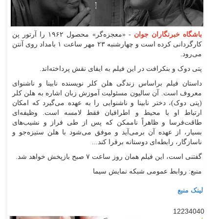
باشگاه خبرنگاران جوان
- «معجزه‌گر» محصول ۱۹۶۲ را آرتور پن
کارگردانی کرده است و چهارشنبه ۲۳ مهر ساعت ۱ بامداد روی آنتن
می‌رود.
پتی دوک و بنکرافت در این فیلم به ایفای نقش پرداخته‌اند.
داستان فیلم براساس زندگی هلن کلر نویسنده نابینا و ناشنوای
معروف است. آن سالیون مسئولیت آموزش زبان اشاره به هلن کلر
(پتی دوک)، دختر نابینا و ناشنوایی را به عهده می‌گیرد که امکان
ارتباط او با محیط و اطرافیان فقط لامسه است. وظیفه‌ای
طاقت‌فرسا و ظاهراً ناممکن که پس از طی فراز و نشیب‌های
بسیار، از عهده آن برمی‌آید و موفق می‌شود با هلن ستیزه‌جو و
ناسازگار، رابطه‌ای دوستانه برقرا کند...
گفتنی است، این فیلم همان روز ساعت ۷ صبح بازپخش خواهد شد.
منبع: روابط عمومی شبکه نمایش سیما
لینک منبع
12234040