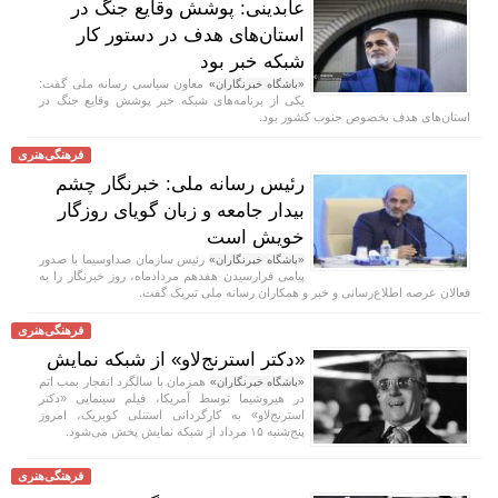
عابدینی: پوشش وقایع جنگ در
استان‌های هدف در دستور کار
شبکه خبر بود
معاون سیاسی رسانه ملی گفت:
«باشگاه خبرنگاران»
یکی از برنامه‌های شبکه خبر پوشش وقایع جنگ در
استان‌های هدف بخصوص جنوب کشور بود.
فرهنگی‌هنری
رئیس رسانه ملی: خبرنگار چشم
بیدار جامعه و زبان گویای روزگار
خویش است
رئیس سازمان صداوسیما با صدور
«باشگاه خبرنگاران»
پیامی فرارسیدن هفدهم مردادماه، روز خبرنگار را به
فعالان عرصه اطلاع‌رسانی و خبر و همکاران رسانه ملی تبریک گفت.
فرهنگی‌هنری
«دکتر استرنج‌لاو» از شبکه نمایش
همزمان با سالگرد انفجار بمب اتم
«باشگاه خبرنگاران»
در هیروشیما توسط آمریکا، فیلم سینمایی «دکتر
استرنج‌لاو» به کارگردانی استنلی کوبریک، امروز
پنج‌شنبه ۱۵ مرداد از شبکه نمایش پخش می‌شود.
فرهنگی‌هنری