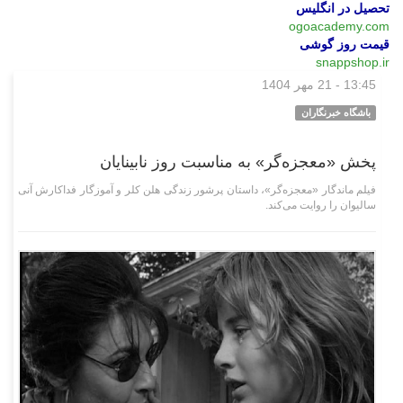
تحصیل در انگلیس
ogoacademy.com
قیمت روز گوشی
snappshop.ir
13:45 - 21 مهر 1404
فرهنگی‌هنری
باشگاه خبرنگاران
پخش «معجزه‌گر» به مناسبت روز نابینایان
فیلم ماندگار «معجزه‌گر»، داستان پرشور زندگی هلن کلر و آموزگار فداکارش آنی
سالیوان را روایت می‌کند.