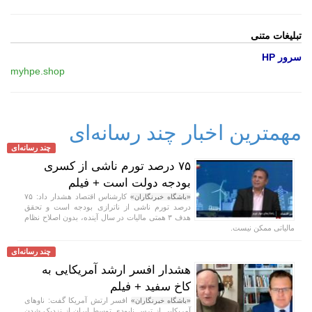
تبلیغات متنی
سرور HP
myhpe.shop
مهمترین اخبار چند رسانه‌ای
چند رسانه‌ای
۷۵ درصد تورم ناشی از کسری
بودجه دولت است + فیلم
کارشناس اقتصاد هشدار داد: ۷۵
«باشگاه خبرنگاران»
درصد تورم ناشی از ناترازی بودجه است و تحقق
هدف ۳ همتی مالیات در سال آینده، بدون اصلاح نظام
مالیاتی ممکن نیست.
چند رسانه‌ای
هشدار افسر ارشد آمریکایی به
کاخ سفید + فیلم
افسر ارتش آمریکا گفت: ناو‌های
«باشگاه خبرنگاران»
آمریکایی از ترس نابودی توسط ایران از نزدیک شدن