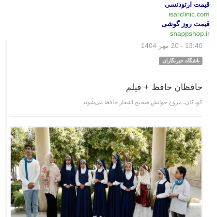
قیمت ارتودنسی
isarclinic.com
قیمت روز گوشی
snappshop.ir
13:40 - 20 مهر 1404
چند رسانه‌ای
باشگاه خبرنگاران
حافظان حافظ + فیلم
کودکان، مروج خوانش صحیح اشعار حافظ می‌شوند.