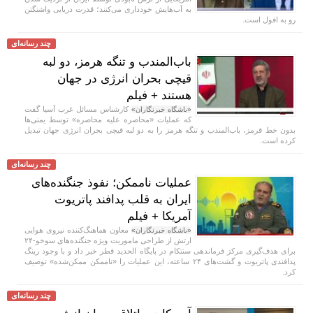
به آب‌هایش خودداری می‌کنند؛ قدرت دریایی واشنگتن
رو به افول است.
چند رسانه‌ای
باب‌المندب و تنگه هرمز، دو لبه
قیچی بحران انرژی در جهان
هستند + فیلم
کارشناس مسائل غرب آسیا گفت
«باشگاه خبرنگاران»
که عملیات «محاصره علیه محاصره» توسط یمنی‌ها
بدون خط قرمز، باب‌المندب و تنگه هرمز را به دو لبه قیچی بحران انرژی جهان تبدیل
کرده است.
چند رسانه‌ای
عملیات ناممکن؛ نفوذ جنگنده‌های
ایران به قلب پدافند پاتریوت
آمریکا + فیلم
معاون هماهنگ‌کننده نیروی هوایی
«باشگاه خبرنگاران»
ارتش از طراحی ماموریت ویژه جنگنده‌های سوخو-۲۴
برای هدف‌گیری مرکز فرماندهی سنتکام در پایگاه الحدید قطر خبر داد و با وجود رینگ
پدافندی پاتریوت و گشت‌های ۲۴ ساعته، این عملیات را «ناممکن ممکن‌شده» توصیف
کرد.
چند رسانه‌ای