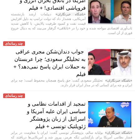
آمریکا در باتلاق بحران انرژی و
فروپاشی اقتصادی! + فیلم
دیپلمات ارشد بازنشسته
«باشگاه خبرنگاران»
آمریکایی، هشدار داد که دولت ترامپ به دلیل افزایش
قیمت نفت و کمبود ظرفیت پالایش، با کاهش شدید
تاب‌آوری اقتصادی مواجه شده و خود را در «باتلاقی» گرفتار می‌بیند که به دنبال خروج
فوری از آن است.
چند رسانه‌ای
جواب دندان‌شکن مجری عراقی
به تحلیلگر سعودی؛ چرا عربستان
به حملات ایران پاسخ نمی‌دهد؟ +
فیلم
تحلیلگر سعودی گفت: حق پاسخ همچنان محفوظ است؛ چه برای
«باشگاه خبرنگاران»
ایران و چه برای کسانی که در مدار ایران قرار دارند.
چند رسانه‌ای
تمجید از اقدامات نظامی و
سیاسی ایران علیه آمریکا و
اسرائیل از زبان پژوهشگر
ژئوپلتیک تونسی + فیلم
بولبابه سالم، پژوهشگر تونسی گفت: ایران با مقاومت در برابر
«باشگاه خبرنگاران»
فشار نظامی آمریکا برای بازگشایی تنگه هرمز، پیروز شد و آمریکایی‌ها دریافتند که