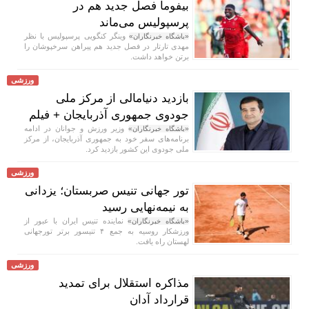
بیفوما فصل جدید هم در
پرسپولیس می‌ماند
وینگر کنگویی پرسپولیس با نظر
«باشگاه خبرنگاران»
مهدی تارتار در فصل جدید هم پیراهن سرخپوشان را
برتن خواهد داشت.
ورزشی
بازدید دنیامالی از مرکز ملی
جودوی جمهوری آذربایجان + فیلم
وزیر ورزش و جوانان در ادامه
«باشگاه خبرنگاران»
برنامه‌های سفر خود به جمهوری آذربایجان، از مرکز
ملی جودوی این کشور بازدید کرد.
ورزشی
تور جهانی تنیس صربستان؛ یزدانی
به نیمه‌نهایی رسید
نماینده تنیس ایران با عبور از
«باشگاه خبرنگاران»
ورزشکار روسیه به جمع ۴ تنیسور برتر تورجهانی
لهستان راه یافت.
ورزشی
مذاکره استقلال برای تمدید
قرارداد آدان