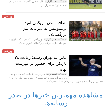
گلر فصل گذشته استقلال در
«باشگاه خبرنگاران»
آستانه بازگشت قرار دارد.
ورزشی
اضافه شدن بازیکنان امید
پرسپولیس به تمرینات تیم
بزرگسالان
بازیکنان آکادمی که قرارداد
«باشگاه خبرنگاران»
حرفه‌ای دارند در تیم بزرگسالان تمرین می‌کنند.
ورزشی
پیاتزا به تهران رسید؛ رقابت ۲۸
بازیکن برای حضور در فهرست
نهایی
سرمربی ایتالیایی تیم ملی والیبال
«باشگاه خبرنگاران»
وارد تهران شد تا فهرست ۱۴ نفره تیم ملی را برای
حضور در رقابت‌های قهرمانی مردان آسیا انتخاب کند.
مشاهده مهمترین خبرها در صدر
رسانه‌ها