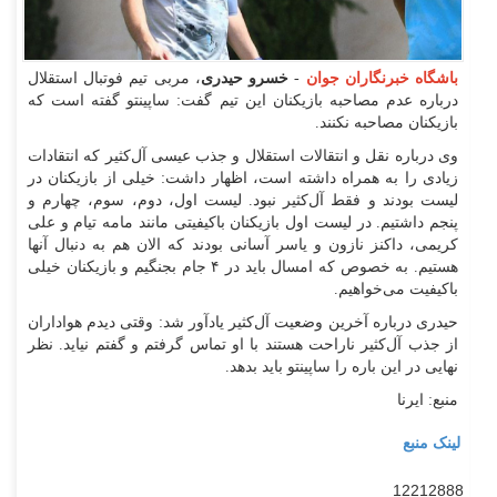
باشگاه خبرنگاران جوان
-
خسرو حیدری
، مربی تیم فوتبال استقلال
درباره عدم مصاحبه بازیکنان این تیم گفت: ساپینتو گفته است که
بازیکنان مصاحبه نکنند.
وی درباره نقل و انتقالات استقلال و جذب عیسی آل‌کثیر که انتقادات
زیادی را به همراه داشته است، اظهار داشت: خیلی از بازیکنان در
لیست بودند و فقط آل‌کثیر نبود. لیست اول، دوم، سوم، چهارم و
پنجم داشتیم. در لیست اول بازیکنان باکیفیتی مانند مامه تیام و علی
کریمی، داکنز نازون و یاسر آسانی بودند که الان هم به دنبال آنها
هستیم. به خصوص که امسال باید در ۴ جام بجنگیم و بازیکنان خیلی
باکیفیت می‌خواهیم.
حیدری درباره آخرین وضعیت آل‌کثیر یادآور شد: وقتی دیدم هواداران
از جذب آل‌کثیر ناراحت هستند با او تماس گرفتم و گفتم نیاید. نظر
نهایی در این باره را ساپینتو باید بدهد.
منبع: ایرنا
لینک منبع
12212888