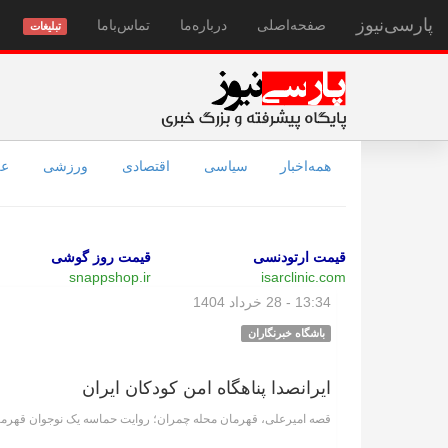
پارسی‌نیوز
صفحه‌اصلی
درباره‌ما
تماس‌با‌ما
تبلیغات
همه‌اخبار
سیاسی
اقتصادی
ورزشی
عل
قیمت ارتودنسی
قیمت روز گوشی
snappshop.ir
isarclinic.com
13:34 - 28 خرداد 1404
باشگاه خبرنگاران
ایرانصدا پناهگاه امن کودکان ایران
قصه امیرعلی، قهرمان محله چمران؛ روایت حماسه یک نوجوان قهرمان