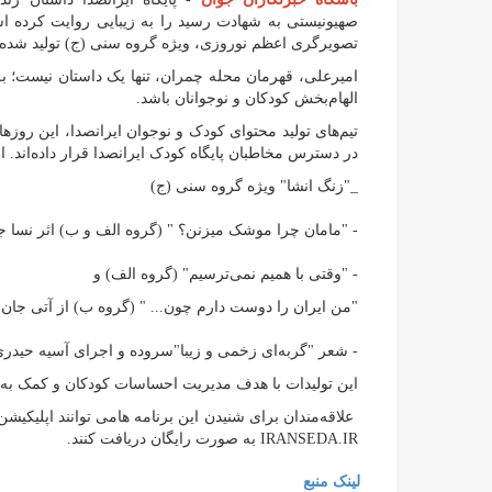
صهیونیستی به شهادت رسید را به زیبایی روایت کرده اس
تصویرگری اعظم نوروزی، ویژه گروه سنی (ج) تولید شده و 
امیرعلی، قهرمان محله چمران، تنها یک داستان نیست؛ 
الهام‌بخش کودکان و نوجوانان باشد.
تیم‌های تولید محتوای کودک و نوجوان ایرانصدا، این روز‌
در دسترس مخاطبان پایگاه کودک ایرانصدا قرار داده‌اند. از
_"زنگ انشا" ویژه گروه سنی (ج)
- "مامان چرا موشک میزنن؟ " (گروه الف و ب) اثر نسا ج
- "وقتی با همیم نمی‌ترسیم" (گروه الف) و
"من ایران را دوست دارم چون... " (گروه ب) از آتی جان
- شعر "گربه‌ای زخمی و زیبا"سروده و اجرای آسیه حیدر
این تولیدات با هدف مدیریت احساسات کودکان و کمک به 
IRANSEDA.IR به صورت رایگان دریافت کنند.
لینک منبع