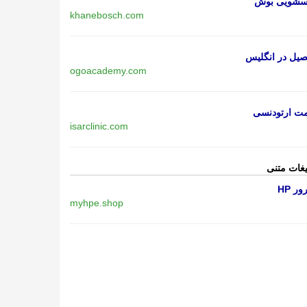
اسشویی بوش
khanebosch.com
یل در انگلیس
ogoacademy.com
مت ارتودنسی
isarclinic.com
یغات متنی
ر HP
myhpe.shop