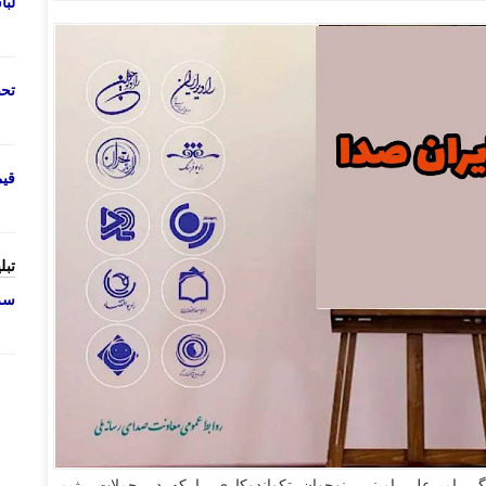
لب
تحص
قی
تبل
سرو
دگی امیرعلی امینی، نوجوان تکواندوکاری را که در حملات رژیم