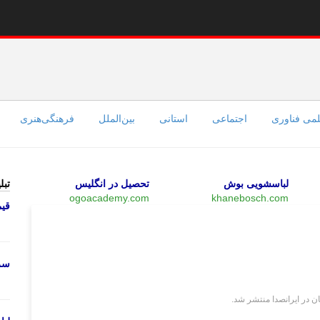
می فناوری
اجتماعی
استانی
بین‌الملل
فرهنگی‌هنری
لباسشویی بوش
تحصیل در انگلیس
تبل
ogoacademy.com
khanebosch.com
قی
فرهنگی‌هنری
سرو
 در ایرانصدا منتشر شد.