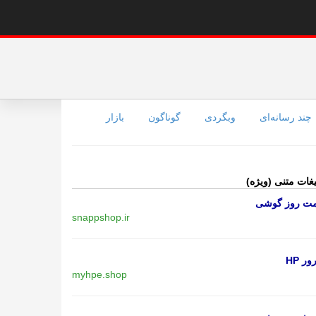
چند رسانه‌ای
وبگردی
گوناگون
بازار
یغات متنی (ویژه)
مت روز گوشی
snappshop.ir
ر HP
myhpe.shop