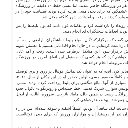
دیداری را با مردم علاقه‌مند انجام دهد و حدود ۱۱۰ هزار نفر در ورزشگاه حاضر شدند، اما مسی فقط ۱۰ دقیقه در ورزشگاه
خشمگین که برای دیدن مسی هزینه کرده بودند عصبانیت خود را در
 وارد کردند و رفت و آمد‌ها در شهر کلکته مختل شد.
رویداد را بازداشت کرد و مقامات قول دادند که پول بلیط‌ها را پس
ند اقدامات سختگیرانه‌ای انجام دهند.
گفت که برگزارکنندگان، مبلغ بلیط تماشاگران ناراضی را به آنها
 بازداشت کرده‌ایم. ما در حال انجام اقداماتی هستیم تا مطمئن شویم
آرامش برقرار شود. این مشکل برطرف شده است. رفت و آمد عادی
خواهیم کرد که هر کسی که مسئول این اتفاق امروز در ورزشگاه
ات مربوطه انجام خواهد شد.
صادر کرد. آنچه که به عنوان یک نمایش فوتبال پر زرق و برق توصیف
می‌شد، به خشم و بی‌نظمی تبدیل شد، زیرا حضور کوتاه و کاملاً محصور مسی، اولین حضور او در این مکان از سال ۲۰۱۱،
بسیاری از آنها مبالغ هنگفتی برای بلیط پرداخت کرده بودند. مسی،
ه لوییس سوارز، شریک قدیمی خط حمله‌اش و رودریگو دی‌پائول، حدود
اراتی کریرانگان رسید. در همین حال، ماماتا بانرجی، سروزیر ایالت، از لیونل
ل جمع شده بودند، عذرخواهی کرد.
الت لیک شاهد آن بودیم، عمیقاً آشفته و شوکه شده‌ام. من در راه
ران نفر از دوستداران و هواداران ورزش که برای دیدن فوتبالیست