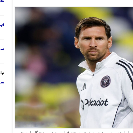
تحص
قی
سرو
تبل
سرو
اه لوئیس سوارز در سفری به هند قرار بود در ورزشگاه این شهر