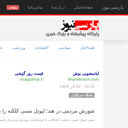
پارسی‌نیوز
صفحه‌اصلی
درباره‌ما
تماس‌با‌ما
تبلیغات
همه‌اخبار
سیاسی
اقتصادی
ورزشی
عل
لباسشویی بوش
قیمت روز گوشی
snappshop.ir
khanebosch.com
14:13 - 22 آذر 1404
باشگاه خبرنگاران
شورش مردمی در هند؛ لیونل مسی کلکته را 
سفر لیونل مسی به هند با اتفاقات نا خوشایندی رو‌به‌رو شد و پای پلیس 