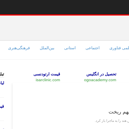
می فناوری
اجتماعی
استانی
بین‌الملل
فرهنگی‌هنری
تحصیل در انگلیس
قیمت ارتودنسی
تبل
isarclinic.com
ogoacademy.com
لب
ورزشی
قی
بهم ریخت
هند را به ماجرا باز کرد.