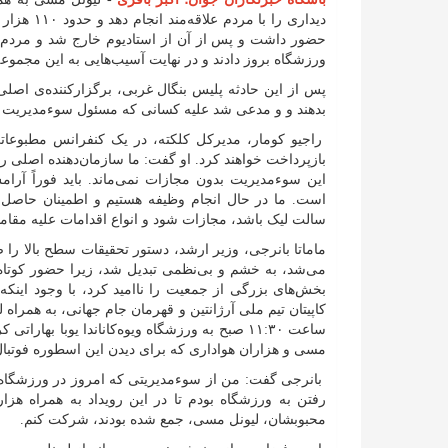
حضور داشت و پس از آن از استادیوم خارج شد و مردم 
ورزشگاه بروز دادند و در نهایت آسیب‌هایی به این مجموعه
پس از این حادثه پلیس بنگال غربی، برگزارکننده‌ی اصلی 
بدهند و و مدعی شد علیه کسانی که مسئول سوءمدیریت بود
راجیو کومار، مدیرکل کلکته، در یک کنفرانس مطبوعاتی 
بازپرداخت خواهند کرد. او گفت: ما سازمان‌دهنده اصلی را
این سوءمدیریت بدون مجازات نمی‌ماند. باید فوراً 
است. ما در حال انجام وظیفه هستیم و اطمینان حاصل 
سالت لیک باشد، مجازات شود و انواع اقدامات علیه مقام
ماماتا بانرجی، وزیر ارشد، دستور تحقیقات سطح بالا را 
بخش‌های بزرگی از جمعیت را ناامید کرد، با وجود اینکه 
کاپیتان تیم ملی آرژانتین و قهرمان جام جهانی، به همرا
ساعت ۱۱:۳۰ صبح به ورزشگاه ویوه‌کاناندا یوبا به
مسی و هزاران هواداری که برای دیدن این اسطوره فوتبا
بانرجی گفت: من از سوءمدیریتی که امروز در ورزشگاه س
رفتن به ورزشگاه بودم تا در این رویداد به همراه هزا
محبوبشان، لیونل مسی، جمع شده بودند، شرکت کنم.