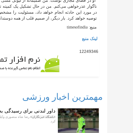
او در فضای مجازی نوشت: من صمیمانه از لیونل مسی و 
ناگوار عذرخواهی می‌کنم. من در حال تشکیل یک کمیته 
در مورد این حادثه انجام خواهد داد، مسئولیت را مشخص خ
توصیه خواهد کرد. بار دیگر، از صمیم قلب از همه دوستد
منبع: timesofindia
لینک منبع
12249346
مهمترین اخبار ورزشی
داور لندنی برای رسیدگی به
رضا شاه منصوری وکیل ب
«باشگاه خبرنگاران»
کرد.