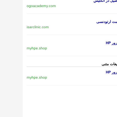
یل در انگلیس
ogoacademy.com
مت ارتودنسی
isarclinic.com
ر HP
myhpe.shop
یغات متنی
ر HP
myhpe.shop