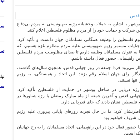
لب
بوشهر با اشاره به حملات وحشیانه رژیم صهیونیستی به مردم بی‌دفاع
سرو
س شرکت و حمایت خود را از مردم مظلوم فلسطین اعلام کنند.
وم فلسطین را وظیفه همگانی مسلمانان جهان دانست و تأکید کرد:
 جنایات مستمر رژیم صهیونیستی علیه مردم مظلوم غزه هستیم، که
تحص
ا به عنوان مسلمانان وظیفه داریم تا صدای مظلومیت مردم فلسطین
ین راهپیمایی حضور فعال داشته باشیم.
ظار می‌رود فردا جمعه در روز جهانی قدس، همچون سال‌های گذشته،
گار برای جهان اسلام رقم بزنند. این اتحاد و همبستگی، به رژیم
تبل
ها نیستند.
سرو
رژه دریایی در ساحل بوشهر در حمایت از فلسطین تأکید کرد:
 جهانی قدس و آخرین جمعه از ماه مبارک رمضان با رژه شناورها در
 فلسطین نشان دادند که جای قدردانی دارد.
طرنشان کرد: ما در حال تجربه روزهای پایانی پیروزی علیه رژیم
س شریف خواهیم بود.
 حضور فعال خود در این راهپیمایی، اتحاد مسلمانان را به رخ جهانیان
دیک است.