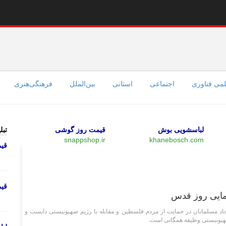
می فناوری
اجتماعی
استانی
بین‌الملل
فرهنگی‌هنری
لباسشویی بوش
قیمت روز گوشی
تبل
snappshop.ir
khanebosch.com
قی
استانی
قی
مایی روز قدس
حاد مسلمانان در حمایت از مردم فلسطین و مقابله با رژیم صهیونیستی دانست و
هیونیستی وظیفه همگانی است.