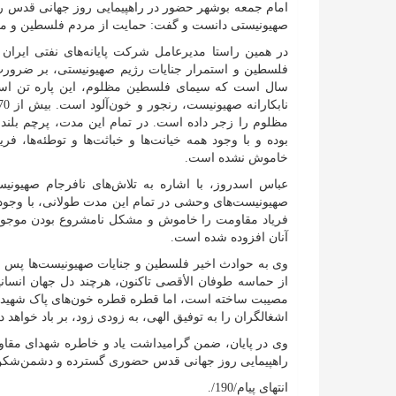
امام جمعه بوشهر حضور در راهپیمایی روز جهانی قدس را 
صهیونیستی دانست و گفت: حمایت از مردم فلسطین و مح
در همین راستا مدیرعامل شرکت پایانه‌های نفتی ایران 
سال است که سیمای فلسطین مظلوم، این پاره تن اسل
مظلوم را زجر داده است. در تمام این مدت، پرچم بلند 
بوده و با وجود همه‌ خیانت‌ها و خباثت‌ها و توطئه‌ها،
خاموش نشده است.
عباس اسدروز، با اشاره به تلاش‌های نافرجام صهیونی
صهیونیست‌های وحشی در تمام این مدت طولانی، با وجود دست 
فریاد مقاومت را خاموش و مشکل نامشروع بودن موجودیت 
آنان افزوده شده است.
وی به حوادث اخیر فلسطین و جنایات صهیونیست‌ها پس ا
از حماسه طوفان الأقصی تاکنون، هرچند دل جهان انسانی
مصیبت ساخته است، اما قطره قطره خون‌های پاک شهیدان 
اشغالگران را به توفیق الهی، به زودی زود، بر باد خواهد دا
وی در پایان، ضمن گرامیداشت یاد و خاطره شهدای مقاوم
راهپیمایی روز جهانی قدس حضوری گسترده و دشمن‌شکن 
انتهای پیام/190/.