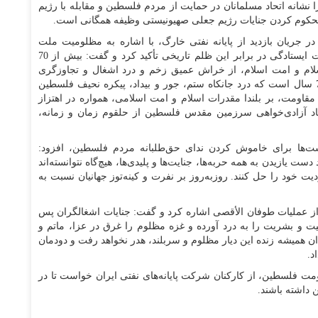
نشانه اتحاد مسلمانان در حمایت از مردم فلسطین و مقابله با رژیم
کوم کردن جنایات رژیم جعلی صهیونیستی وظیفه همگانی است.
در جریان بازدید از پایانه نفتی خارگ، با اشاره به مظلومیت ملت
فلسطین و استمرار جنایات رژیم صهیونیستی، بر ضرورت ایستادگی در برابر این ظلم تاریخی تأکید کرد و گفت: بیش از 70
ام و امت اسلام، از خراش عمیق زخم و درد اشغال و تجاوزگری
نابکارانه صهیونیست، رنجور و خون‌آلود است. بیش از 70 سال است که درد جانکاه ستم، جور و بیداد، پیکره نحیف فلسطین
مقاومت، بر بلندا مقدرات اسلام و امت اسلامی، همواره در اهتزاز
 فریاد آزادی‌خواهی سرزمین مقدس فلسطین از حلقوم زمان و زمانه،
ست‌ها برای خاموش کردن ندای حق‌طلبانه مردم فلسطین، افزود:
یازیدن به همه‌ حربه‌ها، جنایت‌ها و پلیدی‌ها، هیچ‌گاه نتوانسته‌اند
خود را حل کنند. روزبه‌روز بر نفرت و کینه‌توز جهانیان نسبت به
ز عملیات طوفان الأقصی اشاره کرد و گفت: جنایات اشغالگران پس
ت و بشریت را به درد آورده و غزه مظلوم را غرق در عزا، ماتم و
همیشه زنده این دیار مظلوم و سربلند، هدر نخواهد رفت و دودمان
د.
ت فلسطین، از کارکنان شرکت پایانه‌های نفتی ایران خواست تا در
داشته باشند.