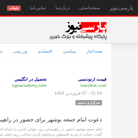
پارسی‌نیوز
صفحه‌اصلی
درباره‌ما
تماس‌با‌ما
تبلیغات
همه‌اخبار
سیاسی
اقتصادی
ورزشی
عل
قیمت ارتودنسی
تحصیل در انگلیس
ogoacademy.com
isarclinic.com
01:54 - 07 فروردین 1404
خبرگزاری تسنیم
دعوت امام جمعه بوشهر برای حضور در راهپی
امام جمعه بوشهر حضور در راهپیمایی روز جهانی قدس را نشانه ات
گفت: حمایت از مردم فلسطین و محکوم کردن جنایات رژیم جعلی ص