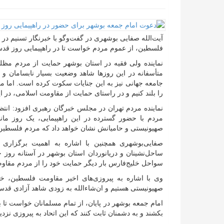
آیت‌الله صفایی بوشهری در گفت‌وگو با خبرنگار تسنیم در 
فلسطین، از عموم مردم خواست تا در راهپیمایی روز قد
نماینده ولی فقیه در استان بوشهر حمایت از مردم مظل
متأسفانه در این روزها شاهد وضعیت بسیار نابسامان و
جامعه جهانی نیز به این جنایات سکوت کرده است. اما م
را بلند کنیم و در راستای حمایت از مقاومت اسلامی، در ا
نماینده مردم تهران در مجلس خبرگان رهبری افزود: انت
مردم با حضور گسترده در این راهپیمایی، یک روز ماند
صهیونیستی و حامیانش نشان خواهد داد که مردم فلسطین تن
صفایی‌بوشهری همچنین با اشاره به اهمیت برگزاری 
ساحل‌نشینان و دریانوردان استان بوشهر در آستانه روز
سواحل خلیج‌فارس بار دیگر حمایت خود را از مردم مقاوم
وی با اشاره به پیروزی‌های اخیر مقاومت فلسطین، خا
صهیونیستی هستیم و ان‌شاءالله به زودی شاهد آزادی قد
امام جمعه بوشهر در پایان، از تمام مسلمانان خواست تا با
بکشند و به دشمنان ثابت کنند که این اتحاد به پیروزی نز