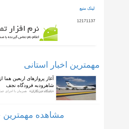
لینک منبع
12171137
مهمترین اخبار استانی
آغاز پروازهای اربعین هما ا
شاهرودبه فرودگاه نجف
همزمان با اجرای عملیا
«باشگاه خبرنگاران»
مشاهده مهمترین خب