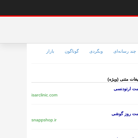
چند رسانه‌ای
وبگردی
گوناگون
بازار
یغات متنی (ویژه)
مت ارتودنسی
isarclinic.com
مت روز گوشی
snappshop.ir