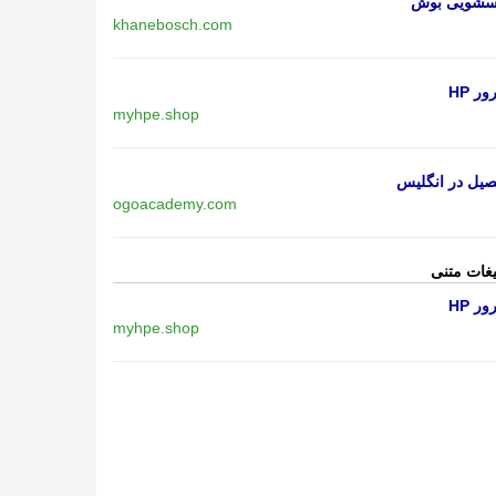
اسشویی بوش
khanebosch.com
ر HP
myhpe.shop
یل در انگلیس
ogoacademy.com
یغات متنی
ر HP
myhpe.shop