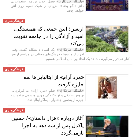
فصل جدید برنامه استعدادیابی
«باشگاه خبرنگاران»
طنز «بگو بخند» به‌زودی از شبکه نسیم روی آنتن
خواهد رفت.
فرهنگی‌هنری
اربعین؛ آیین جمعی که همبستگی،
امید و آزادگی را در جامعه تقویت
می‌کند
یک استاد دانشگاه گفت: وقتی
«باشگاه خبرنگاران»
افراد از ملت‌ها و فرهنگ‌های مختلف در مراسم اربعین
کنار هم قرار می‌گیرند، شاهد یک اتحاد بین ملل اسلامی هستیم.
فرهنگی‌هنری
«مرد آرام» از ایتالیایی‌ها سه
جایزه گرفت
فیلم «مرد آرام» به کارگردانی
«باشگاه خبرنگاران»
بهنوش صادقی و تهیه‌کنندگی مهدی هاشمی برنده سه
جایزه از پنجمین جشنواره ایماگو ایتالیا شد.
فرهنگی‌هنری
آغاز دوباره «هزار داستان»/ حسین
پاکدل پس از سه دهه به اجرا
بازمی‌گردد