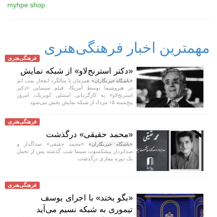
myhpe.shop
مهمترین اخبار فرهنگی‌هنری
فرهنگی‌هنری
«دکتر استرنج‌لاو» از شبکه نمایش
همزمان با سالگرد انفجار بمب اتم
«باشگاه خبرنگاران»
در هیروشیما توسط آمریکا، فیلم سینمایی «دکتر
استرنج‌لاو» به کارگردانی استنلی کوبریک، امروز
پنج‌شنبه ۱۵ مرداد از شبکه نمایش پخش می‌شود.
فرهنگی‌هنری
«محمد حقیقی» درگذشت
«محمد حقیقی» صداگذار و
«باشگاه خبرنگاران»
صدابردار پیشکسوت سینما شب گذشته پس از تحمل
یک دوره بیماری درگذشت.
فرهنگی‌هنری
«بگو بخند» با اجرای یوسف
تیموری به شبکه نسیم می‌آید