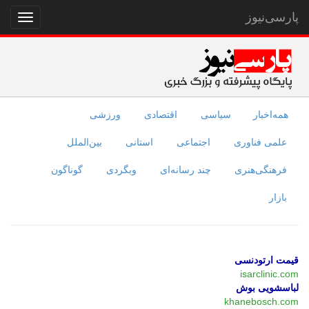
پارسی‌نیوز
نمایش
منو
همه‌اخبار
سیاسی
اقتصادی
ورزشی
علمی فناوری
اجتماعی
استانی
بین‌الملل
فرهنگی‌هنری
چند رسانه‌ای
وبگردی
گوناگون
بازار
قیمت ارتودنسی
isarclinic.com
لباسشویی بوش
khanebosch.com