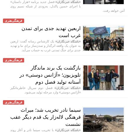
فصل جدید برنامه «هزار داستان»
«باشگاه خبرنگاران»
با اجرای حسین پاکدل، به‌زودی از شبکه نسیم روی
آنتن خواهد رفت.
فرهنگی‌هنری
اربعین تهدید جدی برای تمدن
غرب است
یک کارشناس رسانه گفت: اربعین
«باشگاه خبرنگاران»
به عنوان یک واقعه اثرگذار و تمدن‌ساز برای ما و تهدید
جدی برای جنگ تمدنی غرب به حساب می‌آید.
فرهنگی‌هنری
بازگشت یک برند ماندگار
تلویزیون؛ «آژانس دوستی» در
آستانه تولید فصل دوم
فصل دوم سریال خاطره‌انگیز
«باشگاه خبرنگاران»
«آژانس دوستی» وارد مرحله تولید می‌شود.
فرهنگی‌هنری
سینما نادر تخریب شد؛ میراث
فرهنگی لاله‌زار یک قدم دیگر عقب
نشست
با تخریب سینما نادر و آغاز روند
«باشگاه خبرنگاران»