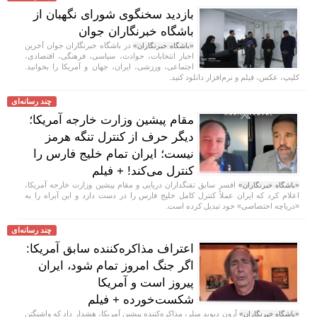
بازدید سخنگوی شورای نگهبان از
باشگاه خبرنگاران جوان
در باشگاه خبرنگاران جوان آخرین
«باشگاه خبرنگاران»
اخبار انتخابات، حوادث، سیاسی، فرهنگی، اقتصادی،
اجتماعی، ورزشی، ایران، جهان و آمریکا را بخوانید.
کلیپ، عکس، فیلم و نرم‌افزار دانلود کنید.
چند رسانه‌ای
مقام پیشین وزارت خارجه آمریکا؛
دیگر حرف از کنترل تنگه هرمز
نیست؛ ایران تمام خلیج فارس را
کنترل می‌کند! + فیلم
افسر سابق تفنگداران دریایی و مقام پیشین وزارت خارجه آمریکا،
«باشگاه خبرنگاران»
اعلام کرد که ایران عملاً کنترل کامل خلیج فارس را در دست دارد و این آبراه را به
«دریاچه اختصاصی» خود تبدیل کرده است.
چند رسانه‌ای
اعتراف مذاکره‌کننده سابق آمریکا:
اگر جنگ امروز تمام شود، ایران
پیروز است و آمریکا
شکست‌خورده + فیلم
آرون دیوید میلر، مذاکره‌کننده پیشین آمریکا، هشدار داد که واشنگتن
«باشگاه خبرنگاران»