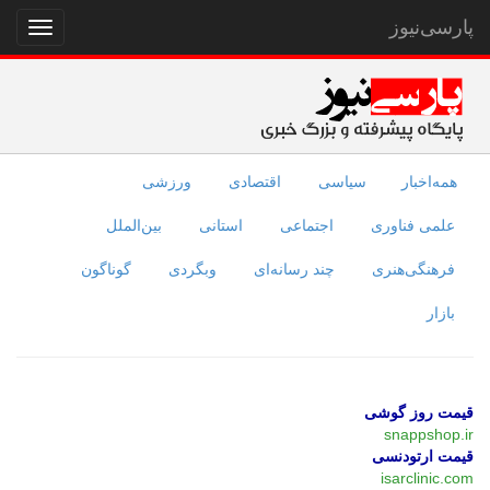
پارسی‌نیوز
نمایش
منو
همه‌اخبار
سیاسی
اقتصادی
ورزشی
علمی فناوری
اجتماعی
استانی
بین‌الملل
فرهنگی‌هنری
چند رسانه‌ای
وبگردی
گوناگون
بازار
قیمت روز گوشی
snappshop.ir
قیمت ارتودنسی
isarclinic.com