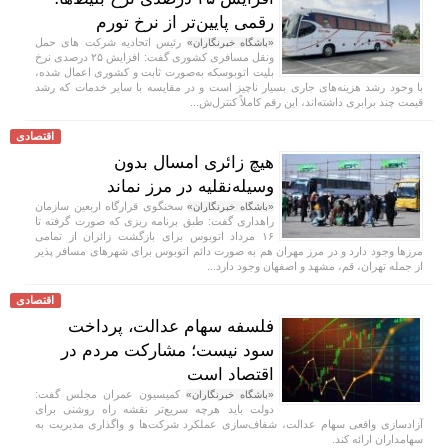
رقمی پایین‌تر از نرخ تورم
رئیس اتحادیه شرکت های حمل
«باشگاه خبرنگاران»
ونقل مسافری کشوری گفت: افزایش ۲۵ درصدی نرخ
بلیت اتوبوسکه به‌صورت ثابت و کشوری اعمال شده،
با وجود رشد هزینه‌های جاری بسیار ناچیز است و در مقایسه با سایر خدمات که رشد
قیمت چند برابری داشته‌اند، این رقم کاملاً کنترل‌ش...
اقتصادی
هیچ زائری امسال بدون
وسیله‌نقلیه در مرز نماند
سخنگوی قرارگاه اربعین سازمان
«باشگاه خبرنگاران»
راهداری گفت: طبق برنامه ریزی که صورت گرفته تا
۱۶ مرداد اتوبوس برای بازگشت زائران از تمامی
مرز‌ها وجود دارد و در مرز مهران هم به صورت دائم اتوبوس برای شهر‌های مسافر پذیر
از جمله تهران، قم، مشهد و اصفهان وجود دارد...
اقتصادی
فلسفه سهام عدالت، پرداخت
سود نیست؛ مشارکت مردم در
اقتصاد است
کمیسیون عمران مجلس گفت:
«باشگاه خبرنگاران»
دولت باید هرچه سریع‌تر نقشه راه روشنی برای
آزادسازی واقعی سهام عدالت، شفاف‌سازی عملکرد شرکت‌ها و واگذاری مدیریت به
سهامداران ارائه کند.