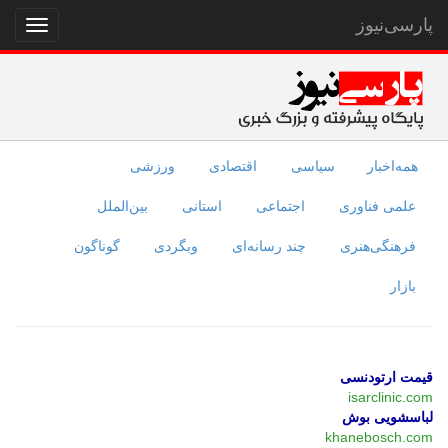
پارسی‌نیوز
نمایش
منو
همه‌اخبار
سیاسی
اقتصادی
ورزشی
علمی فناوری
اجتماعی
استانی
بین‌الملل
فرهنگی‌هنری
چند رسانه‌ای
وبگردی
گوناگون
بازار
قیمت ارتودنسی
isarclinic.com
لباسشویی بوش
khanebosch.com