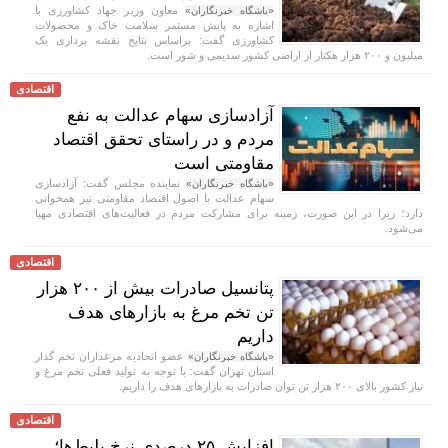
معاون وزیر جهاد کشاورزی با
«باشگاه خبرنگاران»
اشاره به پایش مستمر سلامت خاک و محصولات
کشاورزی گفت: براساس نتایج نقشه برداری یک
میلیون و ۲۰۰ هزار هکتار از اراضی کشور سدیمی و شور است.
اقتصادی
آزادسازی سهام عدالت به نفع
مردم و در راستای تحقق اقتصاد
مقاومتی است
نماینده مجلس گفت: آزادسازی
«باشگاه خبرنگاران»
سهام عدالت با اصول اقتصاد مقاومتی نیز همخوانی
دارد؛ زیرا در این صورت، زمینه برای مشارکت مردم در فعالیت‌های اقتصادی مهیا
می‌شود.
اقتصادی
پتانسیل صادرات بیش از ۲۰۰ هزار
تن تخم مرغ به بازار‌های هدف
داریم
عضو اتحادیه مرغداران تخم گذار
«باشگاه خبرنگاران»
استان تهران گفت: با توجه به تولید فعلی تخم مرغ و
نیاز کشور بالای ۲۰۰ هزار تن توان صادرات به بازار‌های هدف را داریم.
اقتصادی
افزایش ۲۵ درصدی نرخ بلیط‌ها؛