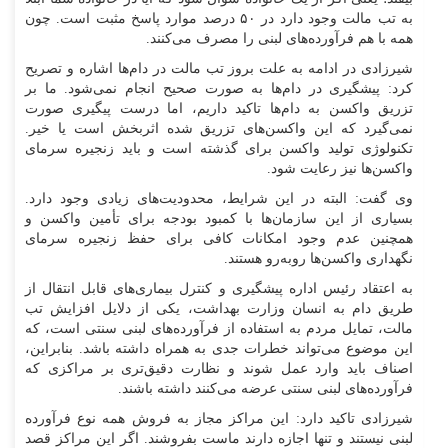
به تب مالت وجود دارد در ۵۰ درصد موارد پاسخ مثبت است. چون
همه با هم فرآورده‌های لبنی را مصرف می‌کنند.
شیرزادی در ادامه به علت بروز تب مالت در دام‌ها اشاره و تصریح
کرد: پیشگیری در دام‌ها به صورت صحیح انجام نمی‌شود. ما بر
تزریق واکسن به دام‌ها تاکید داریم، اما درست پیگیری صورت
نمی‌گیرد که این واکسن‌های تزریق شده اثربخش است یا خیر.
تکنولوژی تولید واکسن برای گذشته است و باید زنجیره سرمای
واکسن‌ها نیز رعایت شود.
وی گفت: البته در این شرایط، محدودیت‌های زیادی وجود دارد.
بسیاری از این سازمان‌ها با کمبود بودجه برای تأمین واکسن و
همچنین عدم وجود امکانات کافی برای حفظ زنجیره سرمای
نگهداری واکسن‌ها روبه‌رو هستند.
به اعتقاد رئیس اداره پیشگیری و کنترل بیماری‌های قابل انتقال از
طریق دام به انسان وزارت بهداشت، یکی از دلایل افزایش تب
مالت، تمایل مردم به استفاده از فرآورده‌های لبنی سنتی است، که
این موضوع می‌تواند خطرات جدی به همراه داشته باشد. بنابراین،
اصناف باید وارد عمل شوند و نظارت دقیق‌تری بر مراکزی که
فرآورده‌های لبنی سنتی عرضه می‌کنند داشته باشند.
شیرزادی تاکید دارد: این مراکز مجاز به فروش همه نوع فرآورده
لبنی نیستند و تنها اجازه دارند ماست بفروشند. اگر این مراکز قصد