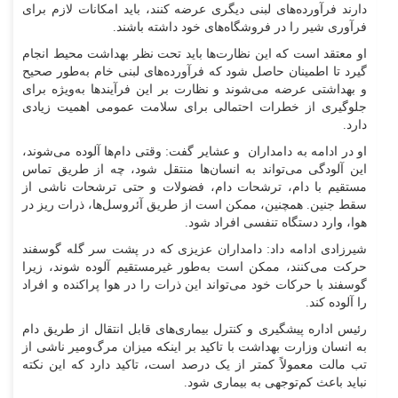
دارند فرآورده‌های لبنی دیگری عرضه کنند، باید امکانات لازم برای
فرآوری شیر را در فروشگاه‌های خود داشته باشند.
او معتقد است که این نظارت‌ها باید تحت نظر بهداشت محیط انجام
گیرد تا اطمینان حاصل شود که فرآورده‌های لبنی خام به‌طور صحیح
و بهداشتی عرضه می‌شوند و نظارت بر این فرآیند‌ها به‌ویژه برای
جلوگیری از خطرات احتمالی برای سلامت عمومی اهمیت زیادی
دارد.
او در ادامه به دامداران و عشایر گفت: وقتی دام‌ها آلوده می‌شوند،
این آلودگی می‌تواند به انسان‌ها منتقل شود، چه از طریق تماس
مستقیم با دام، ترشحات دام، فضولات و حتی ترشحات ناشی از
سقط جنین. همچنین، ممکن است از طریق آئروسل‌ها، ذرات ریز در
هوا، وارد دستگاه تنفسی افراد شود.
شیرزادی ادامه داد: دامداران عزیزی که در پشت سر گله گوسفند
حرکت می‌کنند، ممکن است به‌طور غیرمستقیم آلوده شوند، زیرا
گوسفند با حرکات خود می‌تواند این ذرات را در هوا پراکنده و افراد
را آلوده کند.
رئیس اداره پیشگیری و کنترل بیماری‌های قابل انتقال از طریق دام
به انسان وزارت بهداشت با تاکید بر اینکه میزان مرگ‌ومیر ناشی از
تب مالت معمولاً کمتر از یک درصد است، تاکید دارد که این نکته
نباید باعث کم‌توجهی به بیماری شود.