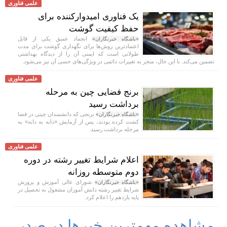
علمی فناوری
یک فناوری امیدوارکننده برای
حفظ کیفیت گوشت
انجماد عمیق یکی از قابل
«باشگاه خبرنگاران»
اعتمادترین روش‌ها برای نگهداری گوشت برای مدت
طولانی است که ایمنی آن را از دیدگاه بهداشتی
تضمین می‌کند. با این حال، منجر به تغییرات دائمی در ویژگی‌های حسی آن نیز می‌شود.
علمی فناوری
برنج فضایی چین به مرحله
برداشت رسید
برنجی که دانشمندان چینی در فضا
«باشگاه خبرنگاران»
کشت کرده بودند، پس از آزمایش «دانه به دانه» به
مرحله برداشت رسید.
علمی فناوری
اعلام شرایط تغییر رشته در دوره
دوم متوسطه روزانه
شورای عالی آموزش و پرورش
«باشگاه خبرنگاران»
شرایط تغییر رشته دانش آموزان مشغول به تحصیل در
پایه یازدهم را اعلام کرد.
مشاهده مهمترین خبرها در صدر