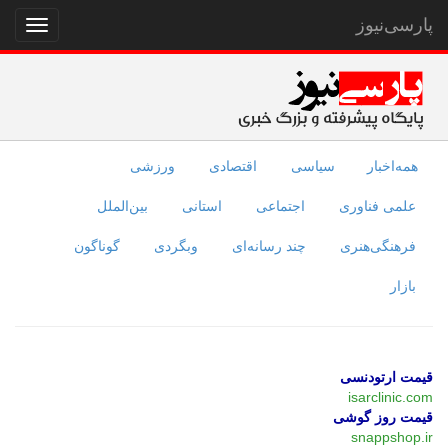
پارسی‌نیوز
نمایش
منو
همه‌اخبار
سیاسی
اقتصادی
ورزشی
علمی فناوری
اجتماعی
استانی
بین‌الملل
فرهنگی‌هنری
چند رسانه‌ای
وبگردی
گوناگون
بازار
قیمت ارتودنسی
isarclinic.com
قیمت روز گوشی
snappshop.ir