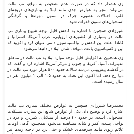
وی هشدار داد که در صورت عدم تشخیص به موقع، تب مالت
می‌تواند منجر به عوارض جدی مانند ابتلا به بیماری‌های دریچه‌ای
قلب، اختلالات عصبی، چرک در ستون مهره‌ها و گرفتگی
استخوان‌های ستون فقرات شود.
شیرزادی همچنین با اشاره به کاهش قابل توجه شیوع بیماری تب
مالت در بسیاری از کشور‌های اروپایی، غرب آمریکا، استرالیا و
کانادا، علت این کاهش را واکسیناسیون دامی عنوان کرد و افزود که
این واکسیناسیون باعث متوقف شدن ابتلا در دام‌ها می‌شود.
وی همچنین به افزایش قابل توجه موارد ابتلا به تب مالت در مناطق
مدیترانه، آسیا، آفریقا و جنوب و مرکز آمریکا اشاره کرد و گفت که
در گذشته پیش‌بینی می‌شد سالانه حدود ۵۰۰ هزار مورد تب مالت در
دنیا رخ دهد، اما اکنون این تعداد به حدود ۱.۵ الی ۲ میلیون نفر در
سال رسیده است.
محمدرضا شیرزادی همچنین به عوارض مختلف بیماری تب مالت
اشاره کرد و توضیح داد: یکی از عوارض شایع این بیماری، مشکلات
استخوانی است. در حدود ۴۰ درصد از مبتلایان، کمردرد و درد در
نواحی پشت، کمر و شانه مشاهده می‌شود. همچنین، گاهی اوقات
علائم ریوی مانند سرفه‌های خشک و حتی درد در ناحیه ریه‌ها نیز