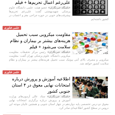
علی‌رغم اعمال تحریم‌ها + فیلم
عضو هیئت علمی دانشگاه علوم
«باشگاه خبرنگاران»
پزشکی شهیدبهشتی گفت: علی‌رغم تحریم‌ها
پیشرفت‌های خوبی در حوزه جراحی مغز و اعصاب در
کشور داشته‌ایم.
علمی فناوری
مقاومت میکروبی سبب تحمیل
هزینه‌های بیشتر بر بیماران و نظام
سلامت می‌شود + فیلم
رئیس مرکز تحقیقات مقاومت
«باشگاه خبرنگاران»
میکروبی دانشگاه علوم پزشکی تهران گفت: مقاومت
میکروبی و مصرف بالای آنتی بیوتیک سبب تحمیل هزینه‌های بیشتر بر بیماران و نظام
سلامت کشور خواهد شد.
علمی فناوری
اطلاعیه آموزش و پرورش درباره
امتحانات نهایی معوق در ۴ استان
جنوبی کشور
ستاد عالی آزمون‌های وزارت
«باشگاه خبرنگاران»
آموزش و پرورش درباره برگزاری امتحانات نهایی
معوق دو درس تخصصی پایه دوازدهم در چهار استان جنوبی و همچنین غایبان موجه این
دروس در سطح کشور اطلاعیه‌ای صادر کرد.