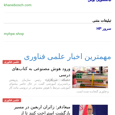
khanebosch.com
تبلیغات متنی
سرور HP
myhpe.shop
مهمترین اخبار علمی فناوری
علمی فناوری
ورود هوش مصنوعی به کتاب‌های
درسی
رئیس سازمان پژوهش
«باشگاه خبرنگاران»
برنامه‌ریزی آموزشی گفت: در حال حاضر محتوای
آموزشی مرتبط با هوش مصنوعی در دروسی مانند کار
و فناوری گنجانده شده است.
علمی فناوری
میعادفر: زائران اربعین در مسیر
بازگشت استراحت کنند تا از