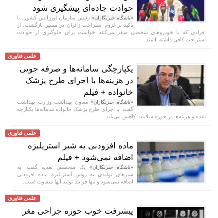
حوادث جاده‌ای پیشگیری شود
رئیس سازمان اورژانس کشور، با
«باشگاه خبرنگاران»
تأکید بر لزوم استراحت زائران در مسیر بازگشت، از
افرادی که با خودروهای شخصی سفر می‌کنند خواست برای جلوگیری از حوادث
استراحت کافی داشته باشند.
علمی فناوری
یکپارچگی سامانه‌ها و صرفه جویی
در هزینه‌ها با اجرای طرح پزشک
خانواده + فیلم
معاون بهداشت وزارت بهداشت
«باشگاه خبرنگاران»
گفت: با اجرای طرح پزشک خانواده سامانه‌ها یکپارچه
شده و هزینه‌ها در حوزه سلامت کاهش می‌یابد.
علمی فناوری
ماده افزودنی به شیر استریلیزه
اضافه نمی‌شود + فیلم
یک متخصص تغذیه گفت: به
«باشگاه خبرنگاران»
شیر‌های تولیدی به روش استریلیزه ماده افزودنی
اضافه نمی‌شود و تنها فرایند تولید آنها متفاوت است.
علمی فناوری
پیشرفت خوب حوزه جراحی مغز