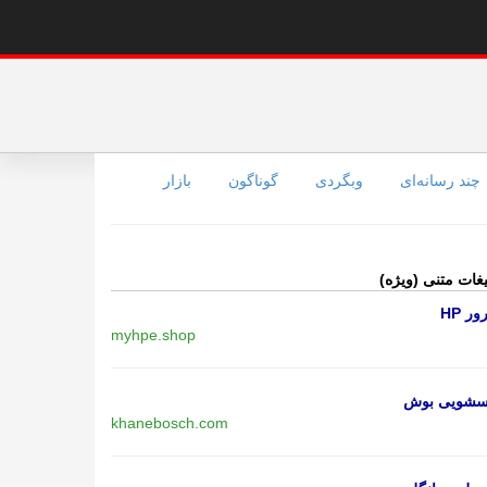
چند رسانه‌ای
وبگردی
گوناگون
بازار
یغات متنی (ویژه)
ر HP
myhpe.shop
اسشویی بوش
khanebosch.com