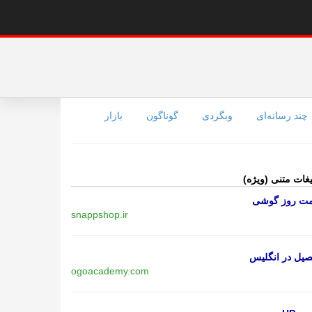
چند رسانه‌ای
وبگردی
گوناگون
بازار
یغات متنی (ویژه)
مت روز گوشی
snappshop.ir
یل در انگلیس
ogoacademy.com