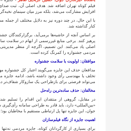
فیلم کوتاه تهران اضافه شد. هدف اصلی آن، ثبت صدای م
افزایش مشارکت می‌شد، بلکه مرز میان سینمای نخبه‌گرا
با این حال، در چند دوره نیز به دلایل مختلف از جمله م
کنار گذاشته شد.
بر اساس آنچه از حاشیه‌ها برمی‌آید، برگزارکنندگان جشنو
پرهیز کنند. برخی منابع غیررسمی از ابهام در سلامت ساما
اصلی یاد می‌کنند. این تصمیم، اگرچه از منظر مدیری
مردمی جشنواره را کمرنگ کرده است.
موافقان: اولویت با سلامت جشنواره
مدافعان حذف این جایزه می‌گویند اعتبار کل جشنواره مه
تخلف یا مهندسی رأی وجود داشته باشد، ادامه جایزه می
می‌تواند فرصتی برای بازطراحی یک سازوکار شفاف‌تر در 
مخالفان: حذف ساده‌ترین راه‌حل
در مقابل، گروهی از منتقدان این اقدام را تسلیم شدن د
«بین‌المللی» دارد، باید قادر به طراحی سامانه رأی‌گیری 
جوان، این جایزه تنها پل ارتباطی مستقیم با مخاطبان بود
اهمیت جایزه از نگاه فیلم‌سازان
برای بسیاری از کارگردانان کوتاه، جایزه مردمی نه‌تنها 