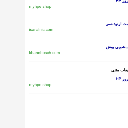
ر HP
myhpe.shop
مت ارتودنسی
isarclinic.com
اسشویی بوش
khanebosch.com
یغات متنی
ر HP
myhpe.shop