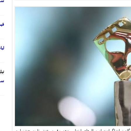
سرو
قی
لب
تبل
سرو
- جایزه «نگاه تماشاگران» از سال‌های ابتدایی دهه ۸۰ به بخش ثابت جشنواره