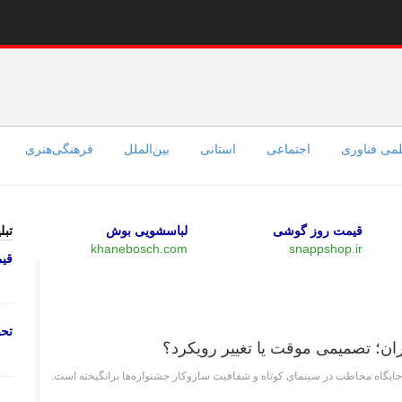
می فناوری
اجتماعی
استانی
بین‌الملل
فرهنگی‌هنری
قیمت روز گوشی
لباسشویی بوش
تبل
khanebosch.com
snappshop.ir
قی
فرهنگی‌هنری
تحص
ان؛ تصمیمی موقت یا تغییر رویکرد؟
 جایگاه مخاطب در سینمای کوتاه و شفافیت سازوکار جشنواره‌ها برانگیخته است.