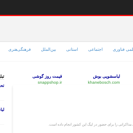
می فناوری
اجتماعی
استانی
بین‌الملل
فرهنگی‌هنری
لباسشویی بوش
قیمت روز گوشی
تبل
snappshop.ir
khanebosch.com
تحص
ورزشی
لب
ذاکراتی را برای حضور در لیگ این کشور انجام داده است.