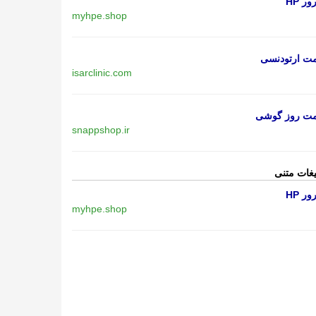
ر HP
myhpe.shop
مت ارتودنسی
isarclinic.com
مت روز گوشی
snappshop.ir
یغات متنی
ر HP
myhpe.shop