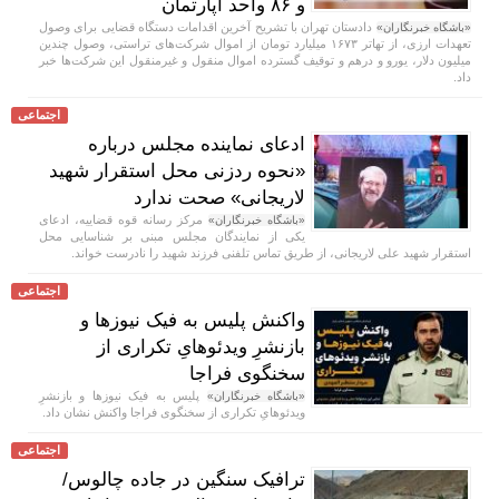
و ۸۶ واحد آپارتمان
دادستان تهران با تشریح آخرین اقدامات دستگاه قضایی برای وصول
«باشگاه خبرنگاران»
تعهدات ارزی، از تهاتر ۱۶۷۳ میلیارد تومان از اموال شرکت‌های تراستی، وصول چندین
میلیون دلار، یورو و درهم و توقیف گسترده اموال منقول و غیرمنقول این شرکت‌ها خبر
داد.
اجتماعی
ادعای نماینده مجلس درباره
«نحوه ردزنی محل استقرار شهید
لاریجانی» صحت ندارد
مرکز رسانه قوه قضاییه، ادعای
«باشگاه خبرنگاران»
یکی از نمایندگان مجلس مبنی بر شناسایی محل
استقرار شهید علی لاریجانی، از طریق تماس تلفنی فرزند شهید را نادرست خواند.
اجتماعی
واکنش پلیس به فیک نیوز‌ها و
بازنشرِ ویدئوهایِ تکراری از
سخنگوی فراجا
پلیس به فیک نیوزها و بازنشرِ
«باشگاه خبرنگاران»
ویدئوهایِ تکراری از سخنگوی فراجا واکنش نشان داد.
اجتماعی
ترافیک سنگین در جاده چالوس/