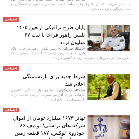
را انجام می‌دهد که در اسرع وقت مابه‌التفاوت افزایش حقوق بازنشستگان و
مستمری‌بگیران پرداخت شود.
اجتماعی
پایان طرح ترافیکی اربعین ۱۴۰۵
پلیس راهور فراجا با ثبت ۶۷
میلیون تردد
رئیس پلیس راهور فراجا با اعلام
«باشگاه خبرنگاران»
پایان طرح ۲۰ روزه اربعین ۱۴۰۵، از ثبت بیش از ۶۷
میلیون تردد در محور‌های منتهی به مرز‌های کشور خبر داد.
اجتماعی
شرط جدید برای بازنشستگی
اعلام شد
صندوق بازنشستگی کشوری
«باشگاه خبرنگاران»
جزئیات اجرای افزایش سنوات الزامی خدمت برای
بازنشستگی را اعلام کرد.
اجتماعی
تهاتر ۱۶۷۳ میلیارد تومان از اموال
شرکت‌های تراستی/ توقیف ۸۶
خودروی لوکس، ۱۸۷ قطعه زمین