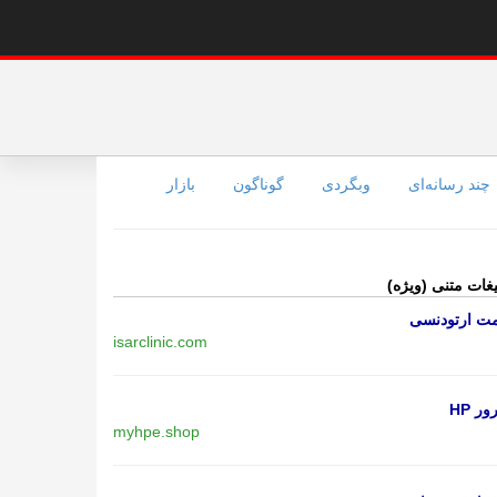
چند رسانه‌ای
وبگردی
گوناگون
بازار
یغات متنی (ویژه)
مت ارتودنسی
isarclinic.com
ر HP
myhpe.shop