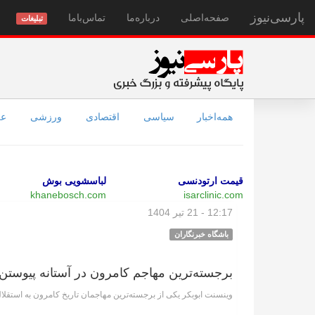
پارسی‌نیوز
صفحه‌اصلی
درباره‌ما
تماس‌با‌ما
تبلیغات
همه‌اخبار
سیاسی
اقتصادی
ورزشی
عل
قیمت ارتودنسی
لباسشویی بوش
khanebosch.com
isarclinic.com
12:17 - 21 تیر 1404
باشگاه خبرنگاران
برجسته‌ترین مهاجم کامرون در آستانه پیوستن 
وینسنت ابوبکر یکی از برجسته‌ترین مهاجمان تاریخ کامرون به استقلال 