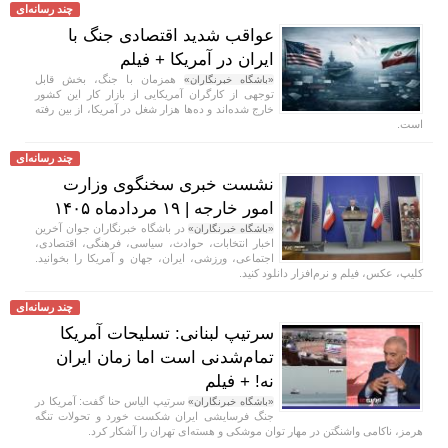
چند رسانه‌ای
عواقب شدید اقتصادی جنگ با
ایران در آمریکا + فیلم
همزمان با جنگ، بخش قابل
«باشگاه خبرنگاران»
توجهی از کارگران آمریکایی از بازار کار این کشور
خارج شده‌اند و ده‌ها هزار شغل در آمریکا، از بین رفته
است.
چند رسانه‌ای
نشست خبری سخنگوی وزارت
امور خارجه | ۱۹ مردادماه ۱۴۰۵
در باشگاه خبرنگاران جوان آخرین
«باشگاه خبرنگاران»
اخبار انتخابات، حوادث، سیاسی، فرهنگی، اقتصادی،
اجتماعی، ورزشی، ایران، جهان و آمریکا را بخوانید.
کلیپ، عکس، فیلم و نرم‌افزار دانلود کنید.
چند رسانه‌ای
سرتیپ لبنانی: تسلیحات آمریکا
تمام‌شدنی است اما زمان ایران
نه! + فیلم
سرتیپ الیاس حنا گفت: آمریکا در
«باشگاه خبرنگاران»
جنگ فرسایشی ایران شکست خورد و تحولات تنگه
هرمز، ناکامی واشنگتن در مهار توان موشکی و هسته‌ای تهران را آشکار کرد.