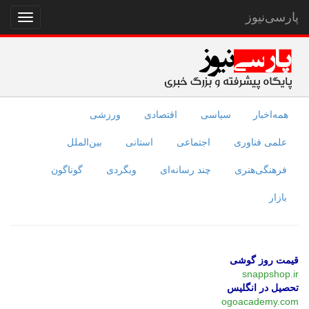
پارسی‌نیوز
نمایش
منو
همه‌اخبار
سیاسی
اقتصادی
ورزشی
علمی فناوری
اجتماعی
استانی
بین‌الملل
فرهنگی‌هنری
چند رسانه‌ای
وبگردی
گوناگون
بازار
قیمت روز گوشی
snappshop.ir
تحصیل در انگلیس
ogoacademy.com