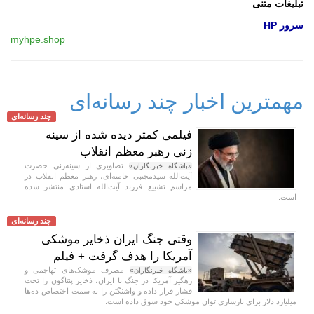
تبلیغات متنی
سرور HP
myhpe.shop
مهمترین اخبار چند رسانه‌ای
چند رسانه‌ای
فیلمی کمتر دیده شده از سینه
زنی رهبر معظم انقلاب
تصاویری از سینه‌زنی حضرت
«باشگاه خبرنگاران»
آیت‌الله سیدمجتبی خامنه‌ای، رهبر معظم انقلاب در
مراسم تشییع فرزند آیت‌الله استادی منتشر شده
است.
چند رسانه‌ای
وقتی جنگ ایران ذخایر موشکی
آمریکا را هدف گرفت + فیلم
مصرف موشک‌های تهاجمی و
«باشگاه خبرنگاران»
رهگیر آمریکا در جنگ با ایران، ذخایر پنتاگون را تحت
فشار قرار داده و واشنگتن را به سمت اختصاص ده‌ها
میلیارد دلار برای بازسازی توان موشکی خود سوق داده است.