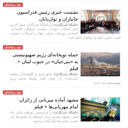
چند رسانه‌ای
نشست خبری رئیس فدراسیون
جانبازان و توان‌یابان
در باشگاه خبرنگاران جوان آخرین
«باشگاه خبرنگاران»
اخبار انتخابات، حوادث، سیاسی، فرهنگی، اقتصادی،
اجتماعی، ورزشی، ایران، جهان و آمریکا را بخوانید.
کلیپ، عکس، فیلم و نرم‌افزار دانلود کنید.
چند رسانه‌ای
حمله توپخانه‌ای رژیم صهیونیستی
به «بنی‌حیان» در جنوب لبنان +
فیلم
منابع خبری از گلوله‌باران منطقه
«باشگاه خبرنگاران»
«بنی‌حیان» در جنوب لبنان توسط ارتش رژیم
صهیونیستی خبر دادند.
چند رسانه‌ای
مشهد آماده میزبانی از زائران
امام مهربانی‌ها + فیلم
با فرارسیدن روز‌های پایانی ماه
«باشگاه خبرنگاران»
صفر، مشهد مقدس برای استقبال از میلیون‌ها زائر
حضرت امام رضا (ع) آماده می‌شود.