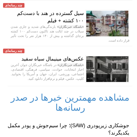
چند رسانه‌ای
سیل گسترده در هند با دست‌کم
۱۰۰ کشته + فیلم
بارندگی‌های شدید و جاری شدن
«باشگاه خبرنگاران»
سیلاب در چند ایالت هند تاکنون دست‌کم ۱۰۰ کشته
برجای گذاشته و بیش از ۱۴۰ هزار نفر را تحت تأثیر
قرار داده است.
چند رسانه‌ای
عکس‌های مینیمال سیاه سفید
در باشگاه خبرنگاران جوان آخرین
«باشگاه خبرنگاران»
اخبار انتخابات، حوادث، سیاسی، فرهنگی، اقتصادی،
اجتماعی، ورزشی، ایران، جهان و آمریکا را بخوانید.
کلیپ، عکس، فیلم و نرم‌افزار دانلود کنید.
مشاهده مهمترین خبرها در صدر
رسانه‌ها
جوشکاری زیرپودری (SAW)؛ چرا سیم‌جوش و پودر مکمل
یکدیگرند؟