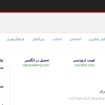
می فناوری
اجتماعی
استانی
بین‌الملل
فرهنگی‌هنری
قیمت ارتودنسی
تحصیل در انگلیس
تبل
ogoacademy.com
isarclinic.com
سرو
اقتصادی
تحص
ری
همکاری‌های گمرکی امضا کردند.