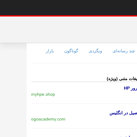
چند رسانه‌ای
وبگردی
گوناگون
بازار
یغات متنی (ویژه)
ر HP
myhpe.shop
یل در انگلیس
ogoacademy.com