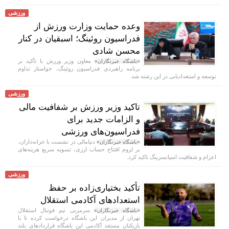
ورزشی
وعده حمایت وزارت ورزش از
فدراسیون روئینگ؛ اسبقیان در کنار
محسن شادی
معاون وزیر ورزش با تأکید بر
«باشگاه خبرنگاران»
برنامه راهبردی فدراسیون روئینگ، خواستار تداوم
توسعه و استعدادیابی در این رشته شد.
ورزشی
تاکید وزیر ورزش بر شفافیت مالی
و الزامات جدید برای
فدراسیون‌های ورزشی
دنیامالی در نشست با خزانه‌داران،
«باشگاه خبرنگاران»
بر لزوم افتتاح حساب ارزی، تسویه سریع هزینه‌های
اعزام و شفافیت اسپانسرینگ تاکید کرد.
ورزشی
تأکید بختیاری‌زاده بر حفظ
استعداد‌های آکادمی استقلال
سرمربی تیم فوتبال استقلال
«باشگاه خبرنگاران»
تهران از مدیران این باشگاه درخواست کرده تا با
بازیکنان مستعد آکادمی این باشگاه قرارداد‌های بلند