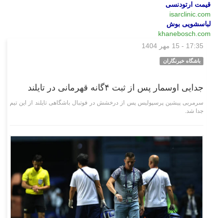
قیمت ارتودنسی
isarclinic.com
لباسشویی بوش
khanebosch.com
17:35 - 15 مهر 1404
ورزشی
باشگاه خبرنگاران
جدایی اوسمار پس از ثبت ۴گانه قهرمانی در تایلند
سرمربی پیشین پرسپولیس پس از درخشش در فوتبال باشگاهی تایلند از این تیم
جدا شد.