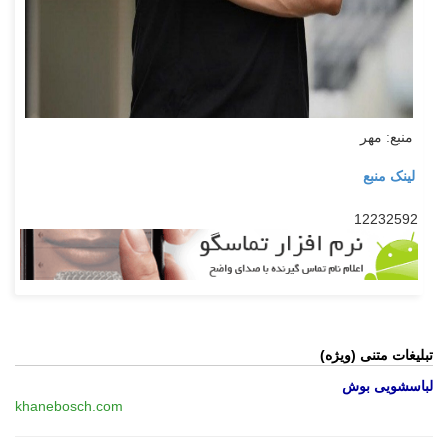
منبع: مهر
لینک منبع
12232592
تبلیغات متنی (ویژه)
لباسشویی بوش
khanebosch.com