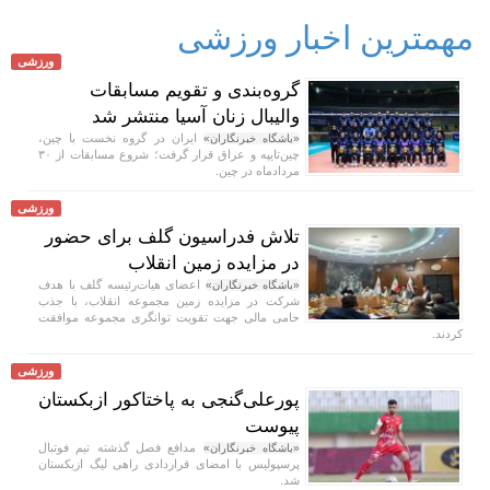
مهمترین اخبار ورزشی
ورزشی
گروه‌بندی و تقویم مسابقات
والیبال زنان آسیا منتشر شد
ایران در گروه نخست با چین،
«باشگاه خبرنگاران»
چین‌تایپه و عراق قرار گرفت؛ شروع مسابقات از ۳۰
مردادماه در چین.
ورزشی
تلاش فدراسیون گلف برای حضور
در مزایده زمین انقلاب
اعضای هیات‌رئیسه گلف با هدف
«باشگاه خبرنگاران»
شرکت در مزایده زمین مجموعه انقلاب، با جذب
حامی مالی جهت تقویت توانگری مجموعه موافقت
کردند.
ورزشی
پورعلی‌گنجی به پاختاکور ازبکستان
پیوست
مدافع فصل گذشته تیم فوتبال
«باشگاه خبرنگاران»
پرسپولیس با امضای قراردادی راهی لیگ ازبکستان
شد.