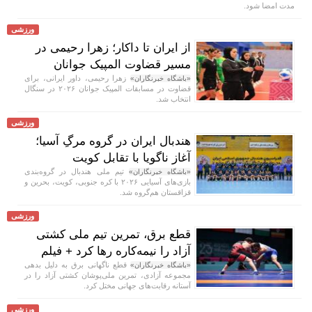
مدت امضا شود.
ورزشی
از ایران تا داکار؛ زهرا رحیمی در
مسیر قضاوت المپیک جوانان
زهرا رحیمی، داور ایرانی، برای
«باشگاه خبرنگاران»
قضاوت در مسابقات المپیک جوانان ۲۰۲۶ در سنگال
انتخاب شد.
ورزشی
هندبال ایران در گروه مرگِ آسیا؛
آغاز ناگویا با تقابل کویت
تیم ملی هندبال در گروه‌بندی
«باشگاه خبرنگاران»
بازی‌های آسیایی ۲۰۲۶ با کره جنوبی، کویت، بحرین و
قزاقستان هم‌گروه شد.
ورزشی
قطع برق، تمرین تیم ملی کشتی
آزاد را نیمه‌کاره رها کرد + فیلم
قطع ناگهانی برق به دلیل بدهی
«باشگاه خبرنگاران»
مجموعه آزادی، تمرین ملی‌پوشان کشتی آزاد را در
آستانه رقابت‌های جهانی مختل کرد.
ورزشی