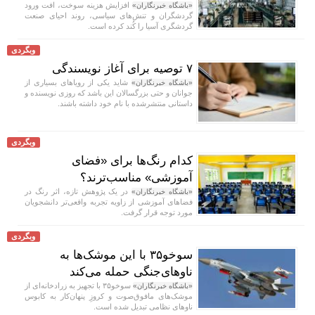
افزایش هزینه سوخت، افت ورود
«باشگاه خبرنگاران»
گردشگران و تنش‌های سیاسی، روند احیای صنعت
گردشگری آسیا را کُند کرده است.
وبگردی
۷ توصیه برای آغاز نویسندگی
شاید یکی از رویا‌های بسیاری از
«باشگاه خبرنگاران»
جوانان و حتی بزرگسالان این باشد که روزی نویسنده و
داستانی منتشرشده با نام خود داشته باشند.
وبگردی
کدام رنگ‌ها برای «فضای
آموزشی» مناسب‌ترند؟
در یک پژوهش تازه، اثر رنگ در
«باشگاه خبرنگاران»
فضا‌های آموزشی از زاویه تجربه واقعی‌تر دانشجویان
مورد توجه قرار گرفت.
وبگردی
سوخو۳۵ با این موشک‌ها به
ناوهای‌جنگی حمله می‌کند
سوخو۳۵ با تجهیز به زرادخانه‌ای از
«باشگاه خبرنگاران»
موشک‌های مافوق‌صوت و کروزِ پنهان‌کار به کابوس
ناو‌های نظامی تبدیل شده است.