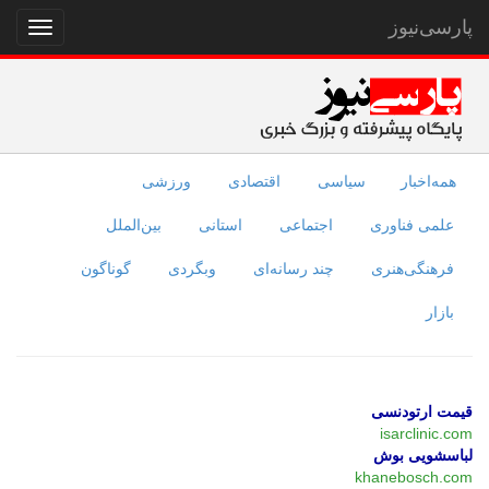
پارسی‌نیوز
نمایش
منو
همه‌اخبار
سیاسی
اقتصادی
ورزشی
علمی فناوری
اجتماعی
استانی
بین‌الملل
فرهنگی‌هنری
چند رسانه‌ای
وبگردی
گوناگون
بازار
قیمت ارتودنسی
isarclinic.com
لباسشویی بوش
khanebosch.com