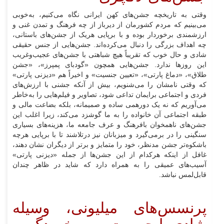
وقتی به تاریخچه جشن‌های کهن ایرانی نگاه می‌کنیم، به‌خوبی
می‌بینیم که مردم کشورمان از دیرباز از چه فرهنگ و تمدن غنی و
ارزشمندی برخوردار بوده و با برپایی هریک از جشن‌های باستانی،
چه اهداف بزرگی را دنبال می‌کرده‌اند. جشن‌هایی از جنس حقیقی
شادی و حال خوب که تقریباً هیچ شباهتی با جشن‌های عجیب‌وغریب
این روزها ندارد. جشن‌هایی همچون «گودبای پمپرز»، «جشن
طلاق»، «دماغ پارتی»، «تعیین جنسیت» و اخیراً هم «دیزنی پارتی»
که وقتی نامشان را می‌شنویم، بیش از آنکه جشنی با ارزش‌های
فردی و اجتماعی برایمان تداعی شود، تصاویر و فیلم‌هایی را به‌خاطر
می‌آوریم که نه یک دورهمی ساده و صمیمانه، بلکه بضاعت مالی و
طبقه اجتماعی آن خانواده را به ما گوشزد می‌کند، زیرا اغلب این
جشن‌های ناهمخوان بافرهنگ و عرف جامعه ما، هزینه‌های بسیاری
سنگینی را در برمی‌گیرد و میزبانان نیز درتلاشند تا با برپایی هرچه
باشکوه‌تر جشن مدنظر، خود را متمایز و برتر از دیگران نشان دهند،
غافل از اینکه هرکدام از این جشن‌ها از جمله «دیزنی پارتی»
آسیب‌های عمیقی را به همراه دارد که شاید در ظاهر چندان
قابل‌لمس نباشد.
پرنسس‌های میلیونی، وسیله