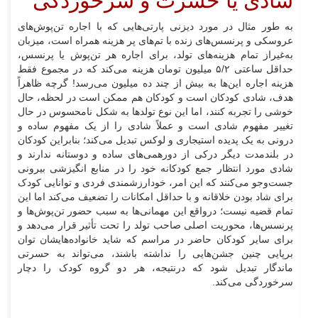
شادی یا حسرت و سرخوردگی
به طور مثال در مورد دیزنی پارتی‌هایی که با اجاره تن‌پوش‌های
عروسکی و پرنسس‌های زنده با تم‌های پر هزینه همراه است، میزبان
به‌غیراز تمام هزینه‌های تولد، برای اجاره هر تن‌پوش یا پرنسس،
حداقل ساعتی ۵/۲ میلیون تومان هزینه می‌کند که در مجموع فقط
هزینه اجاره این‌ها به بیش از چند ده میلیون می‌رسد! گرچه ظاهراً
هدف، شادی کودکان است و کودکان هم ممکن است در لحظه، حال
خوشی را تجربه کنند، اما این نوع تولدها به شکل نامحسوس در حال
تغییر مفهوم شادی است و عملاً شادی را از یک مفهوم ساده و
درونی به یک پدیده استیجاری و لوکس تبدیل می‌کند؛ بنابراین کودکان
در بلندمدت دیگر درکی از دورهمی‌های ساده و دوستانه ندارند و
شادی مورد انتظار جمع کودکانه خود را در منابع انگیزشی بیرونی
جست‌وجو می‌کنند که این امر، خودارزشمندی فردی و توانایی کودک
برای شاد بودن خلاقانه و با حداقل امکانات را تضعیف می‌کند اما این
تمام قضیه نیست؛ درواقع این مهمانی‌ها به سبب حضور تن‌پوش‌ها و
پرنسس‌ها، محوریت اصلی صاحب تولد را تحت تأثیر قرار می‌دهد و
برای سایر کودکان حاضر در مراسم که شاید خانواده‌هایشان توان
برپایی چنین جشن‌هایی را نداشته باشند، می‌تواند به حسرتی
ماندگار تبدیل شود که درنتیجه، هر دو گروه کودک را دچار
سرخوردگی می‌کند.