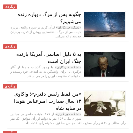
وبگردی
چگونه پس از مرگ دوباره زنده
می‌شویم؟
قرآن کریم در سوره واقعه، درباره
«باشگاه خبرنگاران»
حیات پس از مرگ، نشانه‌هایی روشن از قدرت بی‌پایان
خداوند ارائه می‌کند.
وبگردی
به ۵ دلیل اساسی، آمریکا بازنده
جنگ ایران است
با وجود گذشت ماه‌ها از آغاز
«باشگاه خبرنگاران»
درگیری با ایران، واشنگتن نه به اهداف خود رسیده و
نه توانسته مقاومت ایران را در هم بشکند.
وبگردی
«من فقط رئیس دفترم»؛ واکاوی
۱۳ سال صدارت امیرعباس هویدا
در سایه شاه
از ۱۷۷ نماینده حاضر در مجلس
«باشگاه خبرنگاران»
شورای ملی، ۱۵۶ نفر به دولت او رأی موافق، یک نفر
رأی مخالف و ۲۰ نفر رأی ممتنع دادند. مجلس سنا نیز به کابینه رأی اعتماد داد.
وبگردی