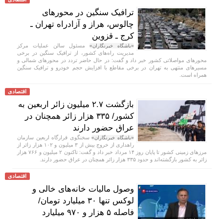
ترافیک سنگین در محورهای
چالوس، هراز و آزادراه تهران ـ
کرج ـ قزوین
مسئول سالن عملیات مرکز
«باشگاه خبرنگاران»
مدیریت راه‌های کشور، از ترافیک سنگین در برخی
محورهای مواصلاتی کشور خبر داد و گفت: در حال حاضر تردد در محورهای شمالی و
مسیرهای منتهی به تهران در برخی مقاطع با افزایش حجم خودرو و ترافیک سنگین
همراه است.
اقتصادی
بازگشت ۲.۷ میلیون زائر اربعین به
کشور/ ۳۳۵ هزار زائر همچنان در
عراق حضور دارند
سخنگوی قرارگاه اربعین سازمان
«باشگاه خبرنگاران»
راهداری از خروج بیش از ۳ میلیون و ۱۰۲ هزار زائر از
مرز‌های زمینی کشور تا پایان روز ۱۴ مرداد خبر داد و گفت: تاکنون ۲ میلیون و ۷۶۶ هزار
زائر به کشور بازگشته‌اند و حدود ۳۳۵ هزار زائر همچنان در عراق حضور دارند.
اقتصادی
وصول مالیات خانه‌های خالی و
لوکس تنها ۳۰ میلیارد تومان/
فاصله ۵ هزار و ۹۷۰ میلیارد