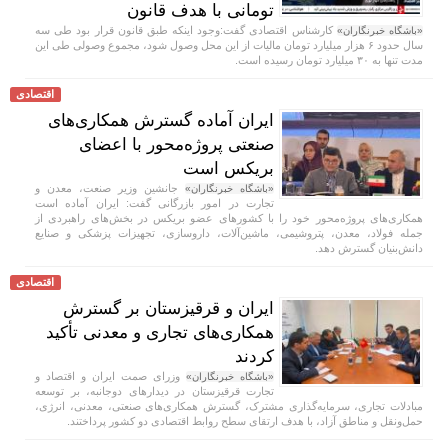
تومانی با هدف قانون
کارشناس اقتصادی گفت:وجود اینکه طبق قانون قرار بود طی سه
«باشگاه خبرنگاران»
سال حدود ۶ هزار میلیارد تومان مالیات از این محل وصول شود، مجموع وصولی طی این
مدت تنها به ۳۰ میلیارد تومان رسیده است.
اقتصادی
ایران آماده گسترش همکاری‌های
صنعتی پروژه‌محور با اعضای
بریکس است
جانشین وزیر صنعت، معدن و
«باشگاه خبرنگاران»
تجارت در امور بازرگانی گفت: ایران آماده است
همکاری‌های پروژه‌محور خود را با کشور‌های عضو بریکس در بخش‌های راهبردی از
جمله فولاد، معدن، پتروشیمی، ماشین‌آلات، داروسازی، تجهیزات پزشکی و صنایع
دانش‌بنیان گسترش دهد.
اقتصادی
ایران و قرقیزستان بر گسترش
همکاری‌های تجاری و معدنی تأکید
کردند
وزرای صمت ایران و اقتصاد و
«باشگاه خبرنگاران»
تجارت قرقیزستان در دیدار‌های دوجانبه، بر توسعه
مبادلات تجاری، سرمایه‌گذاری مشترک، گسترش همکاری‌های صنعتی، معدنی، انرژی،
حمل‌ونقل و مناطق آزاد، با هدف ارتقای سطح روابط اقتصادی دو کشور پرداختند.