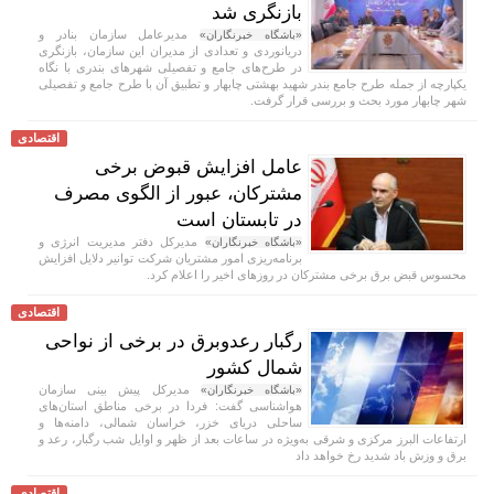
بازنگری شد
مدیرعامل سازمان بنادر و
«باشگاه خبرنگاران»
دریانوردی و تعدادی از مدیران این سازمان، بازنگری
در طرح‌های جامع و تفصیلی شهر‌های بندری با نگاه
یکپارچه از جمله طرح جامع بندر شهید بهشتی چابهار و تطبیق آن با طرح جامع و تفصیلی
شهر چابهار مورد بحث و بررسی قرار گرفت.
اقتصادی
عامل افزایش قبوض برخی
مشترکان، عبور از الگوی مصرف
در تابستان است
مدیرکل دفتر مدیریت انرژی و
«باشگاه خبرنگاران»
برنامه‌ریزی امور مشتریان شرکت توانیر دلایل افزایش
محسوس قبض برق برخی مشترکان در روزهای اخیر را اعلام کرد.
اقتصادی
رگبار رعدوبرق در برخی از نواحی
شمال کشور
مدیرکل پیش بینی سازمان
«باشگاه خبرنگاران»
هواشناسی گفت: فردا در برخی مناطق استان‌های
ساحلی دریای خزر، خراسان شمالی، دامنه‌ها و
ارتفاعات البرز مرکزی و شرقی به‌ویژه در ساعات بعد از ظهر و اوایل شب رگبار، رعد و
برق و وزش باد شدید رخ خواهد داد
اقتصادی