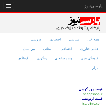
پارسی‌نیوز
نمایش
منو
همه‌اخبار
سیاسی
اقتصادی
ورزشی
علمی فناوری
اجتماعی
استانی
بین‌الملل
فرهنگی‌هنری
چند رسانه‌ای
وبگردی
گوناگون
بازار
قیمت روز گوشی
snappshop.ir
قیمت ارتودنسی
isarclinic.com