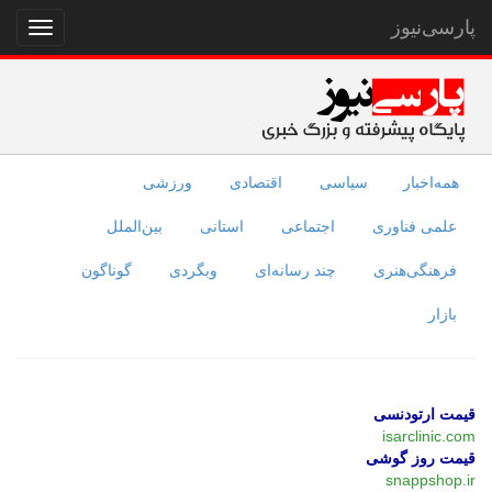
پارسی‌نیوز
نمایش
منو
همه‌اخبار
سیاسی
اقتصادی
ورزشی
علمی فناوری
اجتماعی
استانی
بین‌الملل
فرهنگی‌هنری
چند رسانه‌ای
وبگردی
گوناگون
بازار
قیمت ارتودنسی
isarclinic.com
قیمت روز گوشی
snappshop.ir