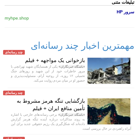
تبلیغات متنی
سرور HP
myhpe.shop
مهمترین اخبار چند رسانه‌ای
چند رسانه‌ای
بازخوانی یک مواجهه + فیلم
یکی از همسایگان شهید تهرانچی با
«باشگاه خبرنگاران»
مرور خاطرات خود از این شهید و روز‌های جنگ
تحمیلی ۱۲ روزه، از روحیه آرام، مسئولیت‌پذیری و
حضور او در میان مردم روایت می‌کند.
چند رسانه‌ای
بازگشایی تنگه هرمز مشروط به
تأمین منافع ایران + فیلم
برخی رسانه‌های خارجی با اشاره
«باشگاه خبرنگاران»
به روند مذاکرات درباره آینده تنگه هرمز گزارش
داده‌اند که شکل‌گیری یک رژیم حقوقی جدید برای این
آبراه راهبردی در حال بررسی است.
چند رسانه‌ای