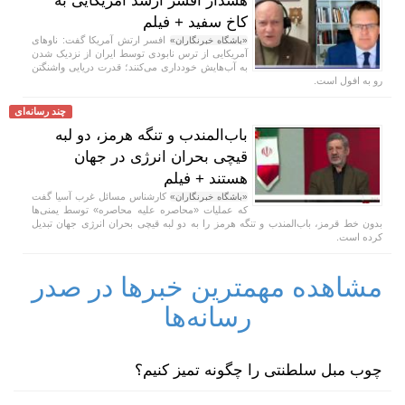
هشدار افسر ارشد آمریکایی به
کاخ سفید + فیلم
افسر ارتش آمریکا گفت: ناو‌های
«باشگاه خبرنگاران»
آمریکایی از ترس نابودی توسط ایران از نزدیک شدن
به آب‌هایش خودداری می‌کنند؛ قدرت دریایی واشنگتن
رو به افول است.
چند رسانه‌ای
باب‌المندب و تنگه هرمز، دو لبه
قیچی بحران انرژی در جهان
هستند + فیلم
کارشناس مسائل غرب آسیا گفت
«باشگاه خبرنگاران»
که عملیات «محاصره علیه محاصره» توسط یمنی‌ها
بدون خط قرمز، باب‌المندب و تنگه هرمز را به دو لبه قیچی بحران انرژی جهان تبدیل
کرده است.
مشاهده مهمترین خبرها در صدر
رسانه‌ها
چوب مبل سلطنتی را چگونه تمیز کنیم؟