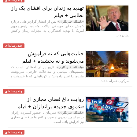
تهدید به زندان برای افشای یک راز
نظامی + فیلم
پس از انتشار گزارش‌هایی درباره
«باشگاه خبرنگاران»
کاهش ذخایر موشکی ایالات متحده، رئیس‌جمهور
آمریکا با تهدید افشاگران به مجازات زندان واکنش
نشان داد.
چند رسانه‌ای
جنایت‌هایی که نه فراموش
می‌شوند و نه بخشیده + فیلم
تاریخ پر از لحظاتی است که
«باشگاه خبرنگاران»
تصمیم‌های سیاسی و مداخلات خارجی، سرنوشت
ملت‌ها را تغییر داده‌اند؛ از کودتا‌هایی که با خشونت و
سرکوب همراه شدند.
چند رسانه‌ای
روایت داغ فضای مجازی از
«عموی جدید» براندازان + فیلم
همزمان با حضور گسترده زائران
«باشگاه خبرنگاران»
در مراسم پیاده‌روی اربعین، واکنش‌ها در فضای مجازی
نیز افزایش یافته است.
چند رسانه‌ای