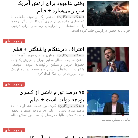
وقتی هالیوود برای ارتش آمریکا
سرباز می‌سازد + فیلم
انتشار یک ویدیوی تبلیغاتی با
«باشگاه خبرنگاران»
فضاسازی هالیوودی از سوی آمریکا، بار دیگر توجه‌ها
را به استفاده از ابزار‌های رسانه‌ای برای ترغیب
جوانان به حضور در ارتش جلب کرده است.
چند رسانه‌ای
اعتراف دیرهنگام واشنگتن + فیلم
معاون رئیس‌جمهور آمریکا، با
«باشگاه خبرنگاران»
اذعان به اینکه انتظار تسلیم تهران یا پذیرش یک‌جانبه
خطوط قرمز واشنگتن واقع‌بینانه نبوده، موضعی
متفاوت با ادعا‌های پیشین کاخ سفید درباره نزدیک
بودن پیروزی در این جنگ اتخاذ کرد.
چند رسانه‌ای
۷۵ درصد تورم ناشی از کسری
بودجه دولت است + فیلم
کارشناس اقتصاد هشدار داد: ۷۵
«باشگاه خبرنگاران»
درصد تورم ناشی از ناترازی بودجه است و تحقق
هدف ۳ همتی مالیات در سال آینده، بدون اصلاح نظام
مالیاتی ممکن نیست.
چند رسانه‌ای