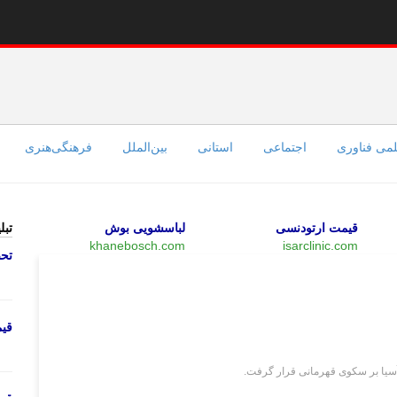
می فناوری
اجتماعی
استانی
بین‌الملل
فرهنگی‌هنری
قیمت ارتودنسی
لباسشویی بوش
تبل
khanebosch.com
isarclinic.com
تحص
ورزشی
قی
 آسیا بر سکوی قهرمانی قرار گرفت.