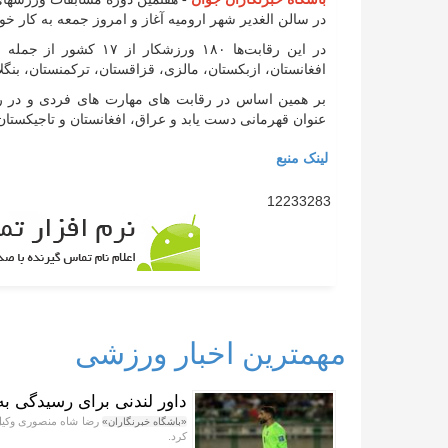
در سالن الغدیر شهر ارومیه آغاز و امروز جمعه به کار خود 
در این رقابت‌ها ۱۸۰ ورز
افغانستان، ازبکستان، مالزی، قزاقستان، ترکمنستان، بنگ
بر همین اساس در رقابت های مهارت های فردی و در رش
عنوان قهرمانی دست یابد و عراق، افغانستان و تاجیکستا
لینک منبع
12233283
مهمترین اخبار ورزشی
داور لندنی برای رسیدگی به
رضا شاه منصوری وکیل ب
«باشگاه خبرنگاران»
کرد.