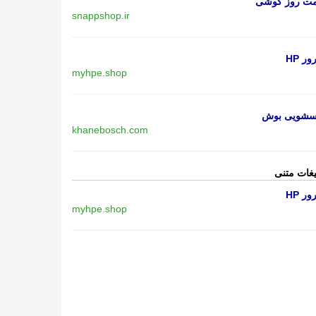
مت روز گوشی
snappshop.ir
ر HP
myhpe.shop
اسشویی بوش
khanebosch.com
یغات متنی
ر HP
myhpe.shop