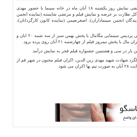
- شانزدهمین جلسه شورای صنفی نمایش روز یکشنبه ۱۸ آبان ماه در خانه سینما با حضور مهدی
 کل نظارت بر عرضه و نمایش فیلم و مرتضی شایسته (نماینده انجمن
گان انجمن سینماداران)، اصغرنعیمی (نماینده کانون کارگردانان)،
در این جلسه مقرر شد فیلم «دو روز دیرتر» به سرگروهی پردیس سینمایی مگامال با پخش بهمن سبز از سه شنبه ۲۰ ابان و
نیمروز فیلم از چهارشنبه ۲۱ آبان روی پرده برود.
رد شهادت شهید مهدی زین الدین، اکران فیلم مجنون در شهر قم از