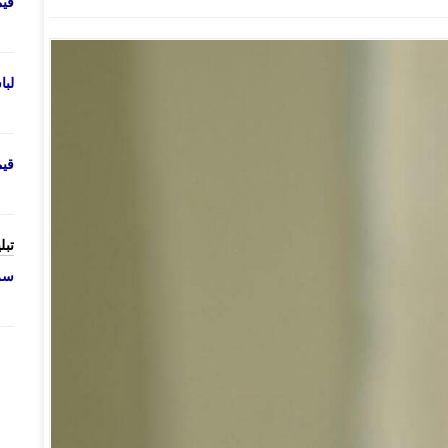
قی
لب
قی
تبل
سرو