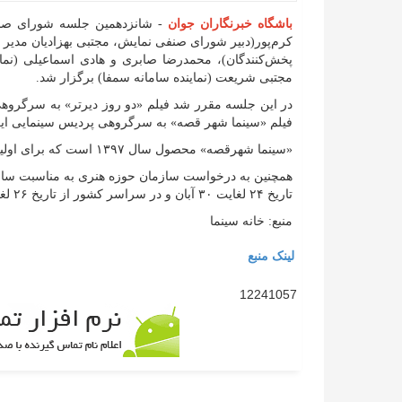
باشگاه خبرنگاران جوان
کرم‌پور(دبیر شورای صنفی نمایش، مجتبی بهزادیان مدیر
پخش‌کنندگان)، محمدرضا صابری و هادی اسماعیلی (نمایند
مجتبی شریعت (نماینده سامانه سمفا) برگزار شد.
فیلم «سینما شهر قصه» به سرگروهی پردیس سینمایی ایران مال با پخش 
«سینما شهرقصه» محصول سال ۱۳۹۷ است که برای اولین بار در سی و هشتمین جشنواره فیلم فجر به نمایش درآمد.
همچنین به درخواست سازمان حوزه هنری به مناسبت سالگ
تاریخ ۲۴ لغایت ۳۰ آبان و در سراسر کشور از تاریخ ۲۶ لغایت ۲۸ آبان به صورت نیم بها اکران می شود.
منبع: خانه سینما
لینک منبع
12241057