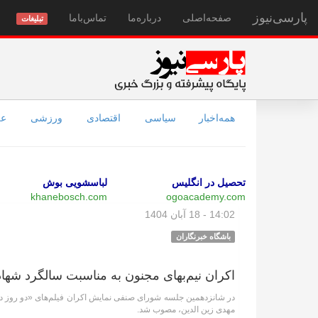
پارسی‌نیوز
صفحه‌اصلی
درباره‌ما
تماس‌با‌ما
تبلیغات
همه‌اخبار
سیاسی
اقتصادی
ورزشی
عل
تحصیل در انگلیس
لباسشویی بوش
khanebosch.com
ogoacademy.com
14:02 - 18 آبان 1404
باشگاه خبرنگاران
اکران نیم‌بهای مجنون به مناسبت سالگرد شها
در شانزدهمین جلسه شورای صنفی نمایش اکران فیلم‌های «دو روز د
مهدی زین الدین، مصوب شد.