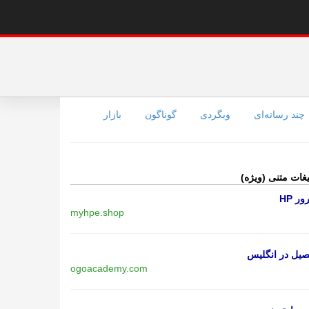
چند رسانه‌ای
وبگردی
گوناگون
بازار
یغات متنی (ویژه)
ر HP
myhpe.shop
یل در انگلیس
ogoacademy.com