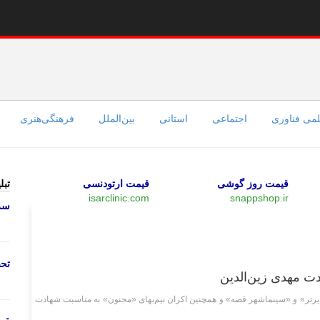
می فناوری
اجتماعی
استانی
بین‌الملل
فرهنگی‌هنری
قیمت روز گوشی
قیمت ارتودنسی
تبل
isarclinic.com
snappshop.ir
سرو
فرهنگی‌هنری
تحص
دت مهدی زین‌الدین
یرتر» و «سینماشهر قصه» و همچنین اکران نیم‌بهای «مجنون» به مناسبت شهادت