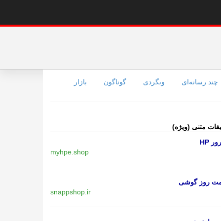
چند رسانه‌ای
وبگردی
گوناگون
بازار
یغات متنی (ویژه)
ر HP
myhpe.shop
مت روز گوشی
snappshop.ir