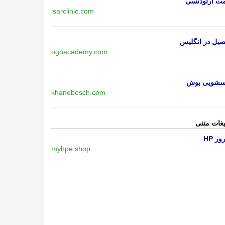
مت ارتودنسی
isarclinic.com
یل در انگلیس
ogoacademy.com
اسشویی بوش
khanebosch.com
یغات متنی
ر HP
myhpe.shop