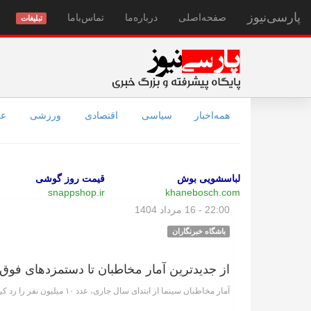
پارسی‌نیوز
صفحه‌اصلی
درباره‌ما
تماس‌با‌ما
تبلیغات
همه‌اخبار
سیاسی
اقتصادی
ورزشی
عل
لباسشویی بوش
قیمت روز گوشی
snappshop.ir
khanebosch.com
22:00 - 16 مرداد 1404
باشگاه خبرنگاران
از جدیدترین آمار مخاطبان تا دستمزد‌های فوق
آمار مخاطبان سینما از ابتدای سال جاری، عدد ۱۰ میلیون نفر را رد کرد.