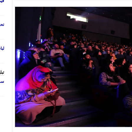
قی
تحص
لب
تبل
سرو