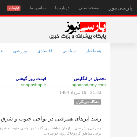
پارسی‌نیوز
صفحه‌اصلی
درباره‌ما
تماس‌با‌ما
تبلیغات
همه‌اخبار
سیاسی
اقتصادی
ورزشی
عل
تحصیل در انگلیس
قیمت روز گوشی
snappshop.ir
ogoacademy.com
21:33 - 16 مرداد 1404
باشگاه خبرنگاران
رشد ابر‌های همرفتی در نواحی جنوب و شرق
مدیرکل پیش بینی سازمان هواشناسی گفت: در نواحی جنوب و شرق و
برخی مناطق گردوخاک روی خواهد داد.