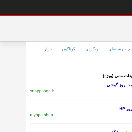
چند رسانه‌ای
وبگردی
گوناگون
بازار
یغات متنی (ویژه)
مت روز گوشی
snappshop.ir
ر HP
myhpe.shop