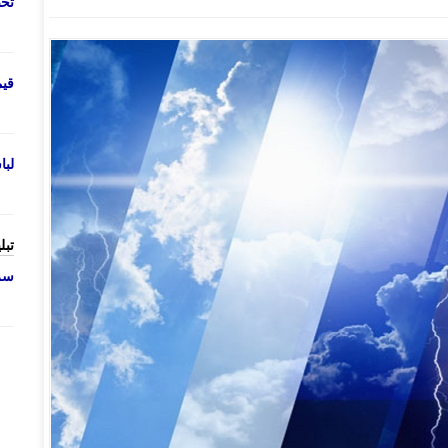
تحص
قی
لب
تبل
سرو