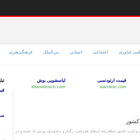
می فناوری
اجتماعی
استانی
بین‌الملل
فرهنگی‌هنری
قیمت ارتودنسی
لباسشویی بوش
تبل
khanebosch.com
isarclinic.com
قی
اقتصادی
سرو
 کشور
 غرب کشور شاهدرشد ابر‌های همرفتی، رگبار و رعدوبرق، وزش باد شدید و در