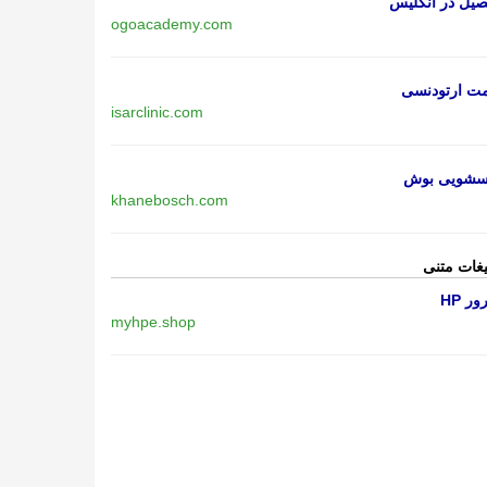
یل در انگلیس
ogoacademy.com
مت ارتودنسی
isarclinic.com
اسشویی بوش
khanebosch.com
یغات متنی
ر HP
myhpe.shop