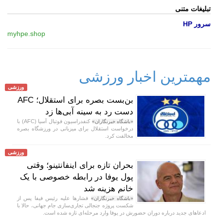
تبلیغات متنی
سرور HP
myhpe.shop
مهمترین اخبار ورزشی
ورزشی
بن‌بست بصره برای استقلال؛ AFC
دست رد به سینه آبی‌ها زد
کنفدراسیون فوتبال آسیا (AFC) با
«باشگاه خبرنگاران»
درخواست استقلال برای میزبانی در ورزشگاه بصره
مخالفت کرد.
ورزشی
بحران تازه برای اینفانتینو؛ وقتی
پول یوفا در رابطه خصوصی با یک
خانم هزینه شد
فشار‌ها علیه رئیس فیفا پس از
«باشگاه خبرنگاران»
شکست پروژه جنجالی تجاری‌سازی جام جهانی، حالا با
ادعا‌های جدید درباره دوران حضورش در یوفا وارد مرحله‌ای تازه شده است.