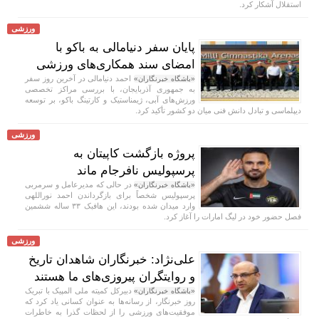
استقلال آشکار کرد.
ورزشی
پایان سفر دنیامالی به باکو با
امضای سند همکاری‌های ورزشی
احمد دنیامالی در آخرین روز سفر
«باشگاه خبرنگاران»
به جمهوری آذربایجان، با بررسی مراکز تخصصی
ورزش‌های آبی، ژیمناستیک و کارتینگ باکو، بر توسعه
دیپلماسی و تبادل دانش فنی میان دو کشور تأکید کرد.
ورزشی
پروژه بازگشت کاپیتان به
پرسپولیس نافرجام ماند
در حالی که مدیرعامل و سرمربی
«باشگاه خبرنگاران»
پرسپولیس شخصاً برای بازگرداندن احمد نوراللهی
وارد میدان شده بودند، این هافبک ۳۳ ساله ششمین
فصل حضور خود در لیگ امارات را آغاز کرد.
ورزشی
علی‌نژاد: خبرنگاران شاهدان تاریخ
و روایتگران پیروزی‌های ما هستند
دبیرکل کمیته ملی المپیک با تبریک
«باشگاه خبرنگاران»
روز خبرنگار، از رسانه‌ها به عنوان کسانی یاد کرد که
موفقیت‌های ورزشی را از لحظات گذرا به خاطرات