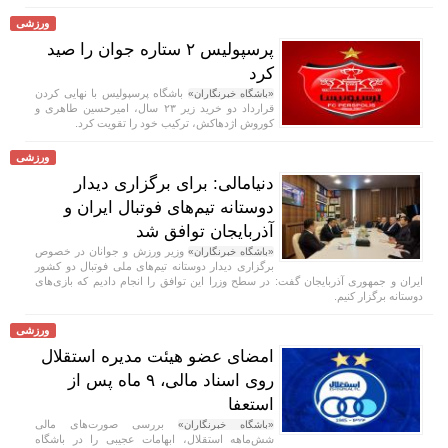
ورزشی
پرسپولیس ۲ ستاره جوان را صید
کرد
باشگاه پرسپولیس با نهایی کردن
«باشگاه خبرنگاران»
قرارداد دو خرید زیر ۲۳ سال، امیرحسین طاهری و
کوروش اژدهاکش، ترکیب خود را تقویت کرد.
ورزشی
دنیامالی: برای برگزاری دیدار
دوستانه تیم‌های فوتبال ایران و
آذربایجان توافق شد
وزیر ورزش و جوانان در خصوص
«باشگاه خبرنگاران»
برگزاری دیدار دوستانه تیم‌های ملی فوتبال دو کشور
ایران و جمهوری آذربایجان گفت: در سطح وزرا این توافق را انجام دادیم که بازی‌های
دوستانه برگزار کنیم.
ورزشی
امضای عضو هیئت مدیره استقلال
روی اسناد مالی، ۹ ماه پس از
استعفا
بررسی صورت‌های مالی
«باشگاه خبرنگاران»
شش‌ماهه استقلال، ابهامات عجیبی را در باشگاه