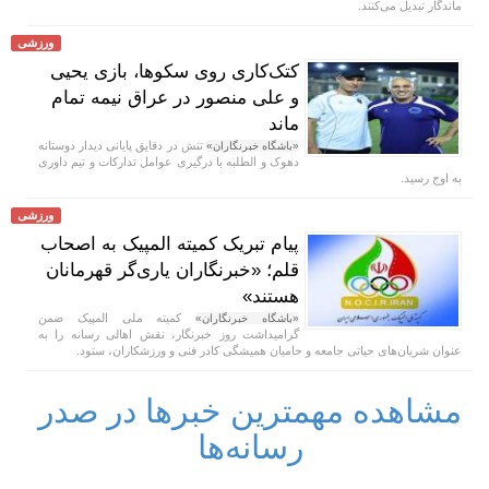
ماندگار تبدیل می‌کنند.
ورزشی
کتک‌کاری روی سکوها، بازی یحیی
و علی منصور در عراق نیمه تمام
ماند
تنش در دقایق پایانی دیدار دوستانه
«باشگاه خبرنگاران»
دهوک و الطلبه با درگیری عوامل تدارکات و تیم داوری
به اوج رسید.
ورزشی
پیام تبریک کمیته المپیک به اصحاب
قلم؛ «خبرنگاران یاری‌گر قهرمانان
هستند»
کمیته ملی المپیک ضمن
«باشگاه خبرنگاران»
گرامیداشت روز خبرنگار، نقش اهالی رسانه را به
عنوان شریان‌های حیاتی جامعه و حامیان همیشگی کادر فنی و ورزشکاران، ستود.
مشاهده مهمترین خبرها در صدر
رسانه‌ها