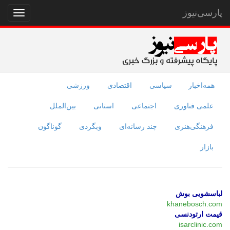
پارسی‌نیوز
نمایش
منو
همه‌اخبار
سیاسی
اقتصادی
ورزشی
علمی فناوری
اجتماعی
استانی
بین‌الملل
فرهنگی‌هنری
چند رسانه‌ای
وبگردی
گوناگون
بازار
لباسشویی بوش
khanebosch.com
قیمت ارتودنسی
isarclinic.com