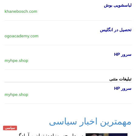
لباسشویی بوش
khanebosch.com
تحصیل در انگلیس
ogoacademy.com
سرور HP
myhpe.shop
تبلیغات متنی
سرور HP
myhpe.shop
مهمترین اخبار سیاسی
سیاسی
سردار حسن‌زاده: توان و آمادگی