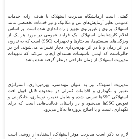
گفتنی است آزمایشگاه مدیریت استهلاک با هدف ارایه خدمات
عمومی نظیر آزمایش‌های بتن و مکانیک و نیز خدمات تخصصی مانند
استهلاک پرتوی و غیرپرتوی تجهیز و راه اندازی شده است. بر اساس
اعلام کارشناسان اﺳﺘﻬﻼک، ﯾﮏ ﻓﺮاﯾﻨﺪ ﻋﻤﻮﻣﯽ در ﻣﻮرد ﻫﺮ ﯾﮏ از
وﯾﮋﮔﯽﻫﺎی ﺳﯿﺴﺘﻢﻫﺎ، ﺳﺎﺧﺘﺎرﻫﺎ و ﺗﺠﻬﯿﺰات (SSC) است ﮐﻪ ﺑﻪ ﺗﺪرﯾﺞ،
در اﺛﺮ زﻣﺎن و ﯾﺎ در اﺛﺮ ﺑﻬﺮهﺑﺮداری دﭼﺎر ﺗﻐﯿﯿﺮات ﻣﯽﺷﻮﻧﺪ. این در
حالی‌است که اﯾﻤﻨﯽ تاسیسات هسته‌ای اﯾﺠﺎب ﻣﯽﮐﻨﺪ ﮐﻪ ﺗﻤﻬﯿﺪات
ﻣﺪﯾﺮﯾﺖ اﺳﺘﻬﻼک از زﻣﺎن ﻃﺮاﺣﯽ درنظر گرفته شده باشد.
ﻣﺪﯾﺮﯾﺖ اﺳﺘﻬﻼک نیز ﺑﻪ ﻋﻨﻮان ﻣﻬﻨﺪﺳﯽ، ﺑﻬﺮهﺑﺮداری، اﺳﺘﺮاﺗﮋی
ﺗﻌﻤﯿﺮ و ﻧﮕﻬﺪاری و اﻗﺪاﻣﺎت ﮐﻨﺘﺮﻟﯽ در ﻣﺤﺪوده ﻗﺎﺑﻞ ﻗﺒﻮل اﻓﺖ
اﺳﺘﻬﻼﮐﯽ SSCﻫﺎ ﺗﻌﺮﯾﻒ شده و ﺷﺎﻣﻞ ﺗﻌﻤﯿﺮ، ﻧﻮﺳﺎزی، ﺟﺎﯾﮕﺰﯾﻨﯽ و
ﺗﻌﻮﯾﺾ SSCﻫﺎ می‌شود و در راﺳﺘﺎی ﻓﻌﺎﻟﯿﺖﻫﺎﯾﯽ اﺳﺖ ﮐﻪ ﺑﺮای
ﻧﮕﻬﺪاری، ﺗﺴﺖ و ﯾﺎ اﺻﻼح ﭘﺮوژهﻫﺎ به‌کار ﻣﯽرود.
لازم به ذکر است ﻣﺪﯾﺮﯾﺖ ﻣوﺛﺮ اﺳﺘﻬﻼک، اﺳﺘﻔﺎده از روﺷﯽ اﺳﺖ