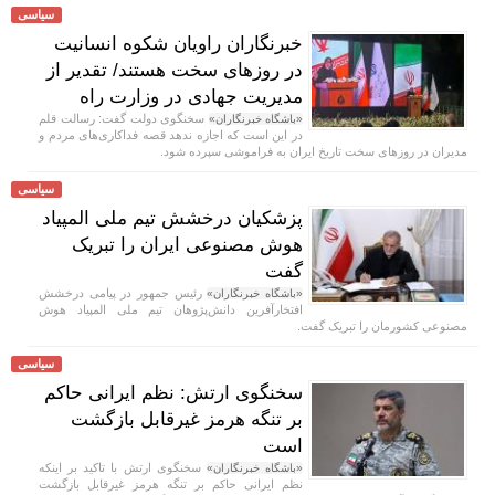
سیاسی
خبرنگاران راویان شکوه انسانیت
در روز‌های سخت هستند/ تقدیر از
مدیریت جهادی در وزارت راه
سخنگوی دولت گفت: رسالت قلم
«باشگاه خبرنگاران»
در این است که اجازه ندهد قصه‌ فداکاری‌های مردم و
مدیران در روزهای سخت تاریخ ایران به فراموشی سپرده شود.
سیاسی
پزشکیان درخشش تیم ملی المپیاد
هوش مصنوعی ایران را تبریک
گفت
رئیس جمهور در پیامی درخشش
«باشگاه خبرنگاران»
افتخارآفرین دانش‌پژوهان تیم ملی المپیاد هوش
مصنوعی کشورمان را تبریک گفت.
سیاسی
سخنگوی ارتش: نظم ایرانی حاکم
بر تنگه هرمز غیرقابل بازگشت
است
سخنگوی ارتش با تاکید بر اینکه
«باشگاه خبرنگاران»
نظم ایرانی حاکم بر تنگه هرمز غیرقابل بازگشت