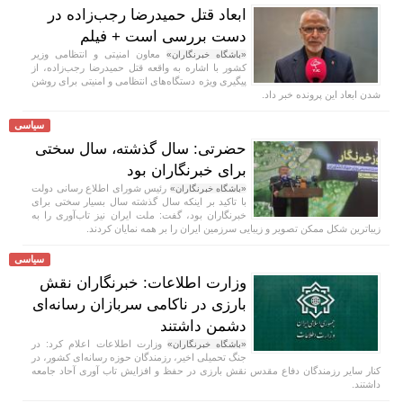
ابعاد قتل حمیدرضا رجب‌زاده در
دست بررسی است + فیلم
معاون امنیتی و انتظامی وزیر
«باشگاه خبرنگاران»
کشور با اشاره به واقعه قتل حمیدرضا رجب‌زاده، از
پیگیری ویژه دستگاه‌های انتظامی و امنیتی برای روشن
شدن ابعاد این پرونده خبر داد.
سیاسی
حضرتی: سال گذشته، سال سختی
برای خبرنگاران بود
رئیس شورای اطلاع رسانی دولت
«باشگاه خبرنگاران»
با تاکید بر اینکه سال گذشته سال بسیار سختی برای
خبرنگاران بود، گفت: ملت ایران نیز تاب‌آوری را به
زیباترین شکل ممکن تصویر و زیبایی سرزمین ایران را بر همه نمایان کردند.
سیاسی
وزارت اطلاعات: خبرنگاران نقش
بارزی در ناکامی سربازان رسانه‌ای
دشمن داشتند
وزارت اطلاعات اعلام کرد: در
«باشگاه خبرنگاران»
جنگ تحمیلی اخیر، رزمندگان حوزه رسانه‌ای کشور، در
کنار سایر رزمندگان دفاع مقدس نقش بارزی در حفظ و افزایش تاب آوری آحاد جامعه
داشتند.