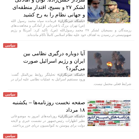
لشکر ۲۷ و بسیج، اقتدار منطقه‌ای
و جهانی نظام را به رخ کشید
فرمانده سپاه محمد رسول الله
«باشگاه خبرنگاران»
(ص) تهران بزرگ با قدردانی از آمادگی و مجاهدت‌های
رزمندگان و بسیجیان لشکر ۲۷ محمد رسول‌الله (ص)، تأکید کرد: آمریکا و رژیم
صهیونیستی در رسیدن به اهداف خود علیه نظام اسلامی کاملاً ناکام مانده‌اند.
سیاسی
آیا دوباره درگیری نظامی بین
ایران و رژیم اسرائیل صورت
می‌گیرد؟
تحلیلگر روابط بین‌الملل گفت:
«باشگاه خبرنگاران»
ورود مستقیم اسرائیل به عملیات نظامی علیه ایران در
شرایط فعلی محتمل نیست.
سیاسی
صفحه نخست روزنامه‌ها – یکشنبه
۱۸ مرداد
روزنامه‌های امروز به موضوعاتی
«باشگاه خبرنگاران»
نظیر اظهارات رئیس‌جمهور در نشست خبری و لایحه
دولت برای پیوستن به کنوانسیون دریای خزر پرداختند.
سیاسی