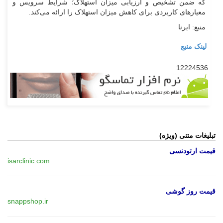
ﮐﻪ ضمن تشخیص و ارزیابی ﻣﯿﺰان اﺳﺘﻬﻼک؛ ﺷﺮاﯾﻂ ﺳﺮوﯾﺲ و
ﻣﻌﯿﺎرﻫﺎی ﮐﺎرﺑﺮدی ﺑﺮای ﮐﺎﻫﺶ ﻣﯿﺰان اﺳﺘﻬﻼک را ارائه می‌کند.
منبع: ایرنا
لینک منبع
12224536
تبلیغات متنی (ویژه)
قیمت ارتودنسی
isarclinic.com
قیمت روز گوشی
snappshop.ir