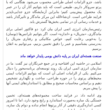
باشد، جزو الزامات اصلی طراحی محسوب می‌شود. هنگامی که با
پرتو سروکار داریم، طبیعی است که باید بتوانیم آثار آن را در عمر
یک محصول پیش‌بینی کنیم؛ بنابراین آزمایشگاه جزو جدایی‌ناپذیر
فرایند طراحی است. ان‌شاءالله این مرکز ماندگار و تاثیرگذار باشد
و خدمات رسانی آن در تمامی بخش‌ها گسترش یابد.
رئیس‌سازمان انرژی اتمی ایران بیان کرد: دو فاکتور اصلی برای
ماندگاری، «متریال» و «اندازه» است. اگر بتوانیم تلرانس‌ها (نوسان)
را به‌خوبی رعایت کنیم، خواص مکانیکی و رفتاری متریال را
به‌درستی بشناسیم و عمر را دقیق تخمین بزنیم، می‌توانیم به اتقان
برسیم.
صنعت هسته‌ای ایران بر پایه دانش بومی پایدار خواهد ماند
اسلامی در حاشیه این افتتاحیه و در جمع خبرنگاران نیز گفت: ما در
سازمان انرژی اتمی ایران یک روند توسعه‌ای برنامه‌محور را دنبال
می‌کنیم. یکی از الزامات اصلی آن است که بتوانیم الزامات ایمنی
محیط‌های پرتوی را در حوزه طراحی، ساخت و نگهداری تشخیص
دهیم و براساس محاسبات صحیح و مطابق با استاندارد‌های ایمنی آنها
را پیش ببریم.
وی ادامه داد: در فرایند ساخت مجموعه‌های هسته‌ای، تخمین
خستگی یک سازه به‌صورت استاندارد و رایج وجود دارد، اما تا امروز
کسی اندازه‌گیری دقیقی از آثار پرتو‌ها انجام نداده و دوام یک سازه،