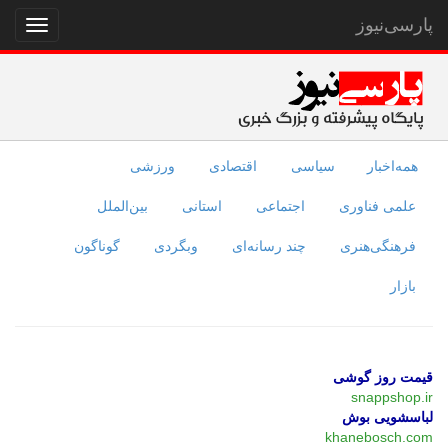
پارسی‌نیوز
نمایش
منو
همه‌اخبار
سیاسی
اقتصادی
ورزشی
علمی فناوری
اجتماعی
استانی
بین‌الملل
فرهنگی‌هنری
چند رسانه‌ای
وبگردی
گوناگون
بازار
قیمت روز گوشی
snappshop.ir
لباسشویی بوش
khanebosch.com