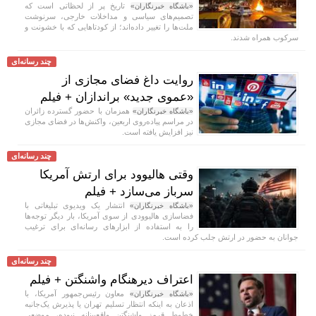
تاریخ پر از لحظاتی است که
«باشگاه خبرنگاران»
تصمیم‌های سیاسی و مداخلات خارجی، سرنوشت
ملت‌ها را تغییر داده‌اند؛ از کودتا‌هایی که با خشونت و
سرکوب همراه شدند.
چند رسانه‌ای
روایت داغ فضای مجازی از
«عموی جدید» براندازان + فیلم
همزمان با حضور گسترده زائران
«باشگاه خبرنگاران»
در مراسم پیاده‌روی اربعین، واکنش‌ها در فضای مجازی
نیز افزایش یافته است.
چند رسانه‌ای
وقتی هالیوود برای ارتش آمریکا
سرباز می‌سازد + فیلم
انتشار یک ویدیوی تبلیغاتی با
«باشگاه خبرنگاران»
فضاسازی هالیوودی از سوی آمریکا، بار دیگر توجه‌ها
را به استفاده از ابزار‌های رسانه‌ای برای ترغیب
جوانان به حضور در ارتش جلب کرده است.
چند رسانه‌ای
اعتراف دیرهنگام واشنگتن + فیلم
معاون رئیس‌جمهور آمریکا، با
«باشگاه خبرنگاران»
اذعان به اینکه انتظار تسلیم تهران یا پذیرش یک‌جانبه
خطوط قرمز واشنگتن واقع‌بینانه نبوده، موضعی