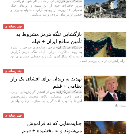
یکی از همسایگان شهید تهرانچی با
«باشگاه خبرنگاران»
مرور خاطرات خود از این شهید و روز‌های جنگ
تحمیلی ۱۲ روزه، از روحیه آرام، مسئولیت‌پذیری و
حضور او در میان مردم روایت می‌کند.
چند رسانه‌ای
بازگشایی تنگه هرمز مشروط به
تأمین منافع ایران + فیلم
برخی رسانه‌های خارجی با اشاره
«باشگاه خبرنگاران»
به روند مذاکرات درباره آینده تنگه هرمز گزارش
داده‌اند که شکل‌گیری یک رژیم حقوقی جدید برای این
آبراه راهبردی در حال بررسی است.
چند رسانه‌ای
تهدید به زندان برای افشای یک راز
نظامی + فیلم
پس از انتشار گزارش‌هایی درباره
«باشگاه خبرنگاران»
کاهش ذخایر موشکی ایالات متحده، رئیس‌جمهور
آمریکا با تهدید افشاگران به مجازات زندان واکنش
نشان داد.
چند رسانه‌ای
جنایت‌هایی که نه فراموش
می‌شوند و نه بخشیده + فیلم