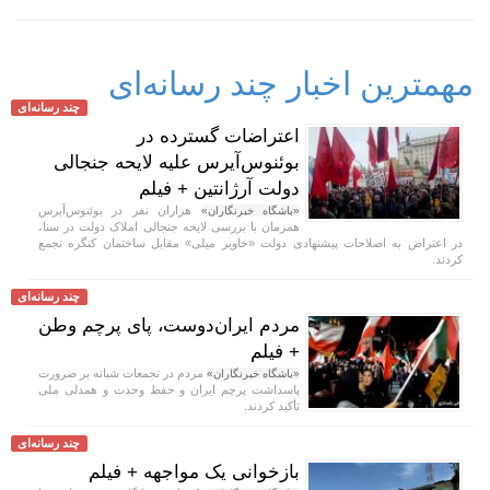
مهمترین اخبار چند رسانه‌ای
چند رسانه‌ای
اعتراضات گسترده در
بوئنوس‌آیرس علیه لایحه جنجالی
دولت آرژانتین + فیلم
هزاران نفر در بوئنوس‌آیرس
«باشگاه خبرنگاران»
همزمان با بررسی لایحه جنجالی املاک دولت در سنا،
در اعتراض به اصلاحات پیشنهادی دولت «خاویر میلی» مقابل ساختمان کنگره تجمع
کردند.
چند رسانه‌ای
مردم ایران‌دوست، پای پرچم وطن
+ فیلم
مردم در تجمعات شبانه بر ضرورت
«باشگاه خبرنگاران»
پاسداشت پرچم ایران و حفظ وحدت و همدلی ملی
تأکید کردند.
چند رسانه‌ای
بازخوانی یک مواجهه + فیلم