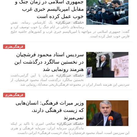
جمهوری اسلامی در زمان جنگ و
مقابل امپریالیسم خبری غرب
خوب عمل کرده است
یک کارشناس رسانه، نقش
«باشگاه خبرنگاران»
رسانه‌های داخلی در ایام جنگ را خوب توصیف کرد و
گفت: جمهوری اسلامی در مواجهه با امپریالیسم خبری غرب و کشور‌های حاشیه خلیج
فارس خوب عمل کرده است.
فرهنگی‌هنری
سردیس استاد محمود فرشچیان
در نخستین سالگرد درگذشت این
هنرمند رونمایی شد
همزمان با آیین گرامی‌داشت
«باشگاه خبرنگاران»
نخستین سالگرد درگذشت استاد محمود فرشچیان، از
سردیس این هنرمند نامدار ایران در مجموعه فرهنگی‌تاریخی سعدآباد رونمایی شد.
فرهنگی‌هنری
وزیر میراث فرهنگی: انسان‌هایی
که زیست فرهنگی دارند،
نمی‌میرند
صالحی امیری با تاکید بر اینکه
«باشگاه خبرنگاران»
ماندگارترین سرمایه ایران، سرمایه فرهنگی و هنری
این سرزمین است، استاد محمود فرشچیان را نماد «زیست فرهنگی» ایرانی دانست.