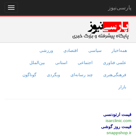
پارسی‌نیوز
نمایش
منو
همه‌اخبار
سیاسی
اقتصادی
ورزشی
علمی فناوری
اجتماعی
استانی
بین‌الملل
فرهنگی‌هنری
چند رسانه‌ای
وبگردی
گوناگون
بازار
قیمت ارتودنسی
isarclinic.com
قیمت روز گوشی
snappshop.ir