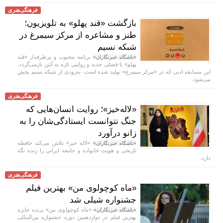
فرهنگی‌هنری
بازگشت «قند پهلو» به تلویزیون؛
طنز و مشاعره از مرکز سیمرغ در
شبکه نسیم
برنامه محبوب و پرطرفدار «قند
«باشگاه خبرنگاران»
پهلو» با فصلی جدید و روایتی تازه به آنتن بازمی‌گردد.
این مسابقه ادبی که در «مرکز سیمرغ» تولید شده است، به‌زودی از شبکه نسیم پخش
می‌شود.
فرهنگی‌هنری
«لاله‌خیز»؛ روایت انسان‌هایی که
جنگ نتوانست ایستادگی‌شان را به
زانو درآورد
«لاله خیز» تلاش می‌کند حافظه
«باشگاه خبرنگاران»
تاریخی و هویت خانواده و جامعه ایرانی را زنده نگه
دارد.
فرهنگی‌هنری
«ماه کوچولوی من» بهترین فیلم
جشنواره شیلی شد
«ماه کوچولوی من» برنده جایزه
«باشگاه خبرنگاران»
بهترین فیلم در دوازدهمین دوره جشنواره بین‌المللی