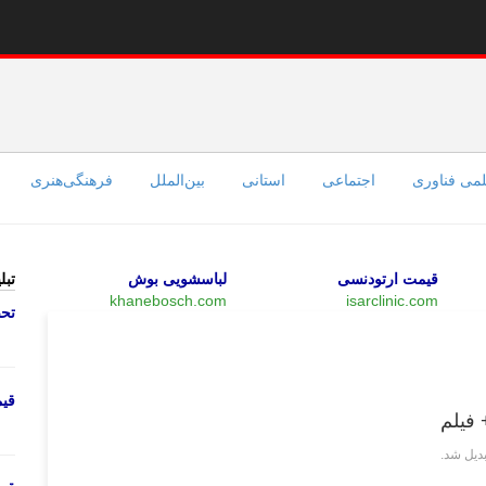
می فناوری
اجتماعی
استانی
بین‌الملل
فرهنگی‌هنری
قیمت ارتودنسی
لباسشویی بوش
تبل
khanebosch.com
isarclinic.com
تحص
فرهنگی‌هنری
قی
 فیلم
دیل شد.