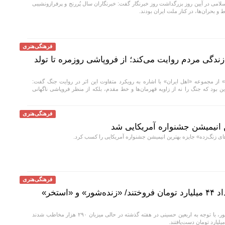
لامی در آیین روز بزرگداشت روز خبرنگار گفت: خبرنگاران سال پُررنج و پرفرازونشیبی
 بحران‌ها، در کنار ملت ایران بودند.
فرهنگی‌هنری
زندگی مردم روایت می‌کند؛ از فروپاشی روزمره تا تولد
ا» از مجموعه «اهل ایران» با اشاره به رویکرد متفاوت این اثر در روایت جنگ گفت:
بود که جنگ را نه از زاویه قهرمان‌ها و خط مقدم، بلکه از منظر فروپاشی ناگهانی
فرهنگی‌هنری
ن انیمیشن جشنواره آمریکایی شد
ای زنگ‌زده» جایزه بهترین انیمیشن جشنواره آمریکایی را کسب کرد.
فرهنگی‌هنری
سینماها در دومین هفته‌ مرداد ۴۴ میلیارد تومان فروختند/ «زنده‌شور» و «استخر»
سینماهای سراسر کشور، با توجه به اربعین حسینی در هفته‌ گذشته در حالی میزبان ۲۹۰ هزار مخاطب شدند