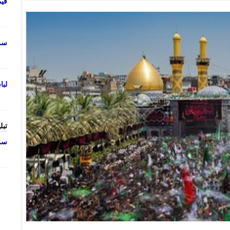
قی
سرو
لب
تبل
سرو