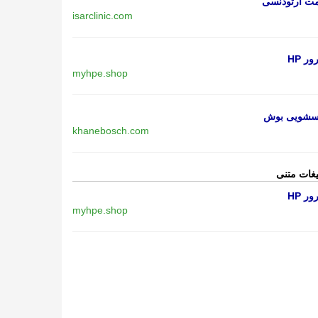
مت ارتودنسی
isarclinic.com
ر HP
myhpe.shop
اسشویی بوش
khanebosch.com
یغات متنی
ر HP
myhpe.shop