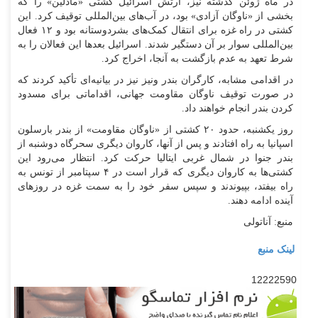
در ماه ژوئن گذشته نیز، ارتش اسرائیل کشتی «مادلین» را که
بخشی از «ناوگان آزادی» بود، در آب‌های بین‌المللی توقیف کرد. این
کشتی در راه غزه برای انتقال کمک‌های بشردوستانه بود و ۱۲ فعال
بین‌المللی سوار بر آن دستگیر شدند. اسرائیل بعد‌ها این فعالان را به
شرط تعهد به عدم بازگشت به آنجا، اخراج کرد.
در اقدامی مشابه، کارگران بندر ونیز نیز در بیانیه‌ای تأکید کردند که
در صورت توقیف ناوگان مقاومت جهانی، اقداماتی برای مسدود
کردن بندر انجام خواهند داد.
روز یکشنبه، حدود ۲۰ کشتی از «ناوگان مقاومت» از بندر بارسلون
اسپانیا به راه افتادند و پس از آنها، کاروان دیگری سحرگاه دوشنبه از
بندر جنوا در شمال غربی ایتالیا حرکت کرد. انتظار می‌رود این
کشتی‌ها به کاروان دیگری که قرار است در ۴ سپتامبر از تونس به
راه بیفتد، بپیوندند و سپس سفر خود را به سمت غزه در روز‌های
آینده ادامه دهند.
منبع: آناتولی
لینک منبع
12222590