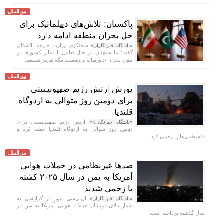
بین‌الملل
پاکستان: تلاش‌های دیپلماتیک برای
حل بحران منطقه ادامه دارد
سخنگوی وزارت خارجه پاکستان
«باشگاه خبرنگاران»
گفت: ما همچنان در حال تعامل با سایر کشور‌ها در
مورد بحران خاورمیانه و وضعیت تنگه هرمز هستیم.
بین‌الملل
یورش ارتش رژیم صهیونیستی
برای دومین روز متوالی به اردوگاه
قلندیا
ارتش رژیم صهیونیستی برای
«باشگاه خبرنگاران»
دومین روز متوالی به اردوگاه قلندیا حمله کرد و
فلسطینی‌ها را زخمی کرد.
بین‌الملل
صد‌ها غیرنظامی در حملات هوایی
آمریکا به یمن در سال ۲۰۲۵ کشته
یا زخمی شدند
ان‌بی‌سی نیوز در گزارشی به
«باشگاه خبرنگاران»
شمار بالای قربانیان حملات هوایی آمریکا به یمن در
سال گذشته پرداخته است.