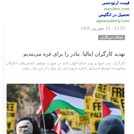
قیمت ارتودنسی
isarclinic.com
تحصیل در انگلیس
ogoacademy.com
13:52 - 12 شهریور 1404
بین‌الملل
باشگاه خبرنگاران
تهدید کارگران ایتالیا: بنادر را برای غزه می‌بندیم
کارگران بندر جنوا و ونیز ایتالیا قول دادند در صورت توقیف کشتی‌های «ناوگان
مقاومت» توسط اسرائیل، اجازه خروج حتی یک میخ را از این بنادر ندهند.