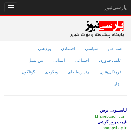
پارسی‌نیوز
نمایش
منو
همه‌اخبار
سیاسی
اقتصادی
ورزشی
علمی فناوری
اجتماعی
استانی
بین‌الملل
فرهنگی‌هنری
چند رسانه‌ای
وبگردی
گوناگون
بازار
لباسشویی بوش
khanebosch.com
قیمت روز گوشی
snappshop.ir