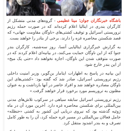
باشگاه خبرنگاران جوان؛ مینا عظیمی
- گروه‌های مدنی متشکل از
کارگران بندری در ایتالیا اعلام کرده‌اند که در صورت حمله رژیم
تروریستی اسرائیل و توقیف کشتی‌های «ناوگان مقاومت جهانی» که
قصد شکستن محاصره غزه را دارند، برخی از بنادر را خواهند بست.
به گزارش خبرگزاری ایتالیایی آنسا، روز سه‌شنبه، کارگران بندر
جنوا که از این ناوگان حمایت می‌کنند، در بیانیه‌ای اعلام کردند که در
صورت متوقف شدن این ناوگان، اجازه نخواهند داد «حتی یک میخ»
از این بندر خارج شود.
این بیانیه در پاسخ به اظهارات ایتامار بن‌گویر، وزیر امنیت داخلی
رژیم تروریستی اسرائیل، صادر شد که گفته بود: «کشتی‌های این
ناوگان مصادره خواهند شد و افراد حاضر در آنها بازداشت و به عنوان
مظنون به تروریسم مورد برخورد قرار خواهند گرفت.»
رژیم تروریستی اسرائیل سابقه سیاهی در سرکوب تلاش‌های مدنی
بین‌المللی برای شکستن محاصره غزه دارد. آخرین مورد آن در ماه
ژوئیه گذشته بود که نیروی دریایی این کشور به کشتی «حنظله»
حامل فعالان بین‌المللی در مسیر غزه حمله کرد، آن را به طور کامل
تصرف و به بندر اشدود منتقل کرد.