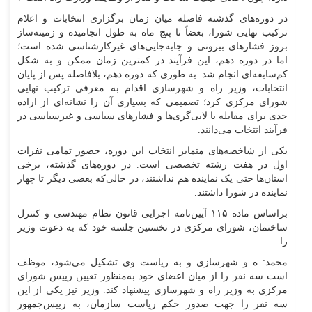
در دوره‌های گذشته فاصله میان زمان برگزاری انتخابات و اعلام
ترکیب نهایی شورا، بعضاً تا پنج ماه به طول انجامیده و زمینه‌ساز
بروز فشار‌های بیرونی و جابه‌جایی‌های غیرکارشناسی شده است؛
اما در دوره دهم، این فرآیند در کمترین زمان ممکن و به شکل
کم‌سابقه‌ای انجام شد. به طوری که دوره دهم، بلافاصله پس از پایان
انتخابات، وزیر راه و شهرسازی اقدام به معرفی ترکیب نهایی
شورای مرکزی کرد؛ تصمیمی که بسیاری آن را نشانه‌ای از اراده
جدی برای مقابله با لابی‌گری‌ها و فشار‌های سیاسی و غیرسیاسی در
فرآیند انتخاب می‌دانند.
یکی از شاخصه‌های متمایز انتخاب این دوره، حضور تمامی نفرات
اول در هفت رشته تخصصی است. در دوره‌های گذشته، برخی
استان‌ها حتی یک نماینده هم نداشتند، در حالی‌که بعضی دیگر تا چهار
نماینده در شورا داشتند.
براساس ماده ۱۱۵ آیین‌نامه اجرایی قانون نظام مهندسی و کنترل
ساختمان، شورای مرکزی در نخستین جلسه خود که به دعوت وزیر
را
محمد: ه و شهرسازی و به ریاست وی تشکیل می‌شود، موظف
است سه نفر را از میان اعضای خود به‌منظور تعیین رییس شورای
مرکزی به وزیر راه و شهرسازی پیشنهاد کند. وزیر نیز یکی از این
سه نفر را جهت صدور حکم ریاست سازمان، به رییس‌جمهور