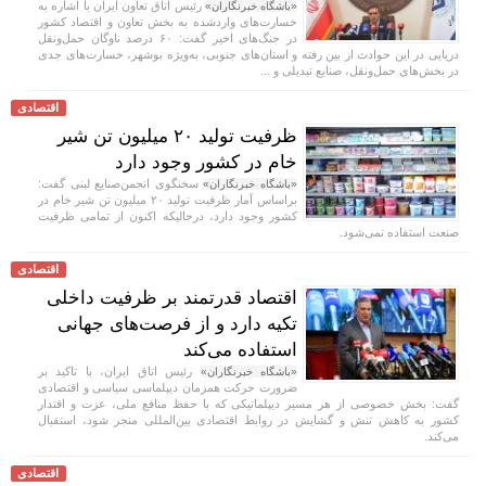
رئیس اتاق تعاون ایران با اشاره به
«باشگاه خبرنگاران»
خسارت‌های واردشده به بخش تعاون و اقتصاد کشور
در جنگ‌های اخیر گفت: ۶۰ درصد ناوگان حمل‌ونقل
دریایی در این حوادث از بین رفته و استان‌های جنوبی، به‌ویژه بوشهر، خسارت‌های جدی
در بخش‌های حمل‌ونقل، صنایع تبدیلی و ...
اقتصادی
ظرفیت تولید ۲۰ میلیون تن شیر
خام در کشور وجود دارد
سخنگوی انجمن‌صنایع لبنی گفت:
«باشگاه خبرنگاران»
براساس آمار ظرفیت تولید ۲۰ میلیون تن شیر خام در
کشور وجود دارد، درحالیکه اکنون از تمامی ظرفیت
صنعت استفاده نمی‌شود.
اقتصادی
اقتصاد قدرتمند بر ظرفیت داخلی
تکیه دارد و از فرصت‌های جهانی
استفاده می‌کند
رئیس اتاق ایران، با تاکید بر
«باشگاه خبرنگاران»
ضرورت حرکت همزمان دیپلماسی سیاسی و اقتصادی
گفت: بخش خصوصی از هر مسیر دیپلماتیکی که با حفظ منافع ملی، عزت و اقتدار
کشور به کاهش تنش و گشایش در روابط اقتصادی بین‌المللی منجر شود، استقبال
می‌کند.
اقتصادی