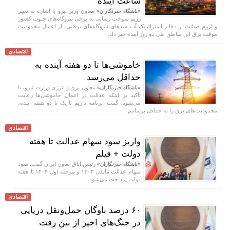
ساعت آینده
معاون وزیر نیرو با اشاره به تغییر
«باشگاه خبرنگاران»
رژیم سوخت رسانی به برخی نیروگاه‌های جنوب کشور
و لزوم صیانت از ذخایر استراتژیک آب سد‌های نیروگاه‌های برقابی، از اعمال محدودیت‌
موقت برق این مناطق طی دو روز آینده خبر داد.
اقتصادی
خاموشی‌ها تا دو هفته آینده به
حداقل می‌رسد
معاون برق و انرژی وزارت نیرو، با
«باشگاه خبرنگاران»
تأکید بر اینکه عدالت در اعمال خاموشی‌ها رعایت
می‌شود، گفت: برنامه داریم تا یک تا دو هفته آینده،
محدودیت‌های برق را به حداقل برسانیم.
اقتصادی
واریز سود سهام عدالت تا هفته
دولت + فیلم
رئیس اتاق تعاون ایران گفت: سود
«باشگاه خبرنگاران»
سهام عدالت مابقی ۱۴۰۳ و مرحله اول ۱۴۰۴ تا هفته
دولت پرداخت می‌شود.
اقتصادی
۶۰ درصد ناوگان حمل‌ونقل دریایی
در جنگ‌های اخیر از بین رفت