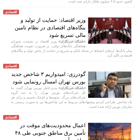
کشور حدود ۶.۵ میلیون هکتار دارای سند است.
اقتصادی
وزیر اقتصاد: حمایت از تولید و
بنگاه‌های اقتصادی در نظام تامین
مالی تسریع شود
وزیر اقتصاد در نشست شورای
«باشگاه خبرنگاران»
هماهنگی بانک‌های دولتی، بر ضرورت تقویت هماهنگی
میان بانک‌ها، ارتقای انضباط در شبکه بانکی و تسریع در حمایت از بخش تولید و بنگاه‌های
اقتصادی تأکید کرد.
اقتصادی
گودرزی: امیدواریم ۳ شاخص جدید
بورس تهران امسال رونمایی شود
مدیرعامل بورس تهران گفت: ما
«باشگاه خبرنگاران»
کل شرکت‌های بورس تهران را به سه گروه
شرکت‌های بزرگ، متوسط و کوچک تقسیم و برای هر
یک شاخص طراحی کردیم پیشنهاد‌های مربوط به این شاخص‌ها نیز به صورت رسمی به
سازمان بورس ارائه شده است.
اقتصادی
اعمال محدودیت‌های موقت در
تأمین برق مناطق جنوبی طی ۴۸