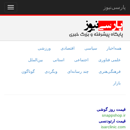
پارسی‌نیوز
نمایش
منو
همه‌اخبار
سیاسی
اقتصادی
ورزشی
علمی فناوری
اجتماعی
استانی
بین‌الملل
فرهنگی‌هنری
چند رسانه‌ای
وبگردی
گوناگون
بازار
قیمت روز گوشی
snappshop.ir
قیمت ارتودنسی
isarclinic.com