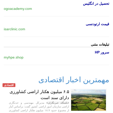
تحصیل در انگلیس
ogoacademy.com
قیمت ارتودنسی
isarclinic.com
تبلیغات متنی
سرور HP
myhpe.shop
مهمترین اخبار اقتصادی
اقتصادی
۶.۵ میلیون هکتار اراضی کشاورزی
دارای سند است
مدیرکل مهندسی و حدنگاری
«باشگاه خبرنگاران»
اراضی سازمان امور اراضی کشور گفت: براساس آمار
از مجموع حدود ۱۸.۷ میلیون هکتار اراضی کشاورزی