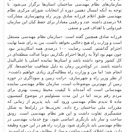
سازمان‌های نظام مهندسی ساختمان استان‌ها برگزار می‌شود. با
توجه به آنکه امسال دهمین دوره از انتخابات شورای مرکزی نظام
مهندسی طبق اعلام فرزانه صادق وزیر راه وشهرسازی مشارکت
۹۸ درصدی داشته. عدد و رقمی معنادار برای حفظ کیان این سازمان
غیردولتی با اهداف فنی و صنفی.
فرزانه صادق همچنین گفته است: «سازمان نظام مهندسی مستقل
است و وزارت راه هیچ دخالتی نخواهد داشت، من به رای شما نهایت
احترام گذاشتم، کسب رضایت ۱۰۰ درصدی همه امکان‌پذیر نبود.
چون مهم بود اولاً به رای‌ها احترام بگذاریم، دوماً عدالت منطقه‌ای در
کل کشور وجود داشته باشد و استان‌ها نماینده اصلی یا علی‌البدل
داشته باشند. در کوتاه‌ترین زمان به دلیل شفافیت شاخصه‌ها، کار
انجام شد؛ اما من و وزارت راه مطالبه‌گری زیادی خواهیم داشت».
از نظر وزیر راه و شهرسازی، «رانت زمین و سوداگری در حوزه
زمین از مهم‌ترین موضوعات است، سازمان نظام مهندسی نماینده
مهندسانی است که آمده‌اند تا کیفیت محیط زیست بهتری برای
مردم رقم بزنند. اما در این مدت مسئولیتم در موضوع کمیسیون
ماده ۵ ندیدم نظام مهندسی ورود کند. باید پذیریم از زمانی که
مقررات ملی ساختمان رخ داده، تخریب‌ها در زلزله‌ها به شکل
چشمگیری تفاوت داشت و این هنر نظام مهندسی است. رونق
ساخت و ساز باید بازنگری اساسی شود، نوع خدمات مهندسی در
نظام مهندسی باید بازنگری شود، وزارت راه هم در این حوزه وظیفه
دارد، چون اعتلای کیفیت ساخت و ساز از وظایف وزارت راه است».