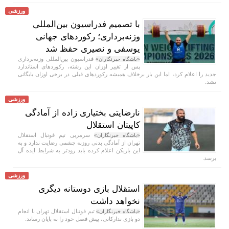
ورزشی
با تصمیم فدراسیون بین‌المللی
وزنه‌برداری؛ رکورد‌های جهانی
یوسفی و نصیری حفظ شد
فدراسیون بین‌المللی وزنه‌برداری
«باشگاه خبرنگاران»
پس از تغییر اوزان این رشته، رکورد‌های استاندارد
جدید را اعلام کرد، اما این بار برخلاف همیشه رکورد‌های قبلی در برخی اوزان بایگانی
نشد.
ورزشی
نارضایتی بختیاری زاده از آمادگی
کاپیتان استقلال
سرمربی تیم فوتبال استقلال
«باشگاه خبرنگاران»
تهران از آمادگی بدنی روزبه چشمی رضایت ندارد و به
این بازیکن اعلام کرده باید زودتر به شرایط ایده آل
برسد.
ورزشی
استقلال بازی دوستانه دیگری
نخواهد داشت
تیم فوتبال استقلال تهران با انجام
«باشگاه خبرنگاران»
دو بازی تدارکاتی، پیش فصل خود را به پایان رساند.