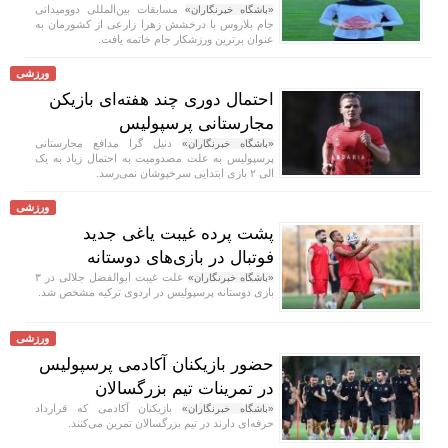
مسابقات بین‌المللی دوومیدانی
«باشگاه خبرنگاران»
جام بلاروس با درخشش زهرا زارعی از کشورمان به
عنوان برترین ورزشکار جام خاتمه یافت.
ورزشی
احتمال دوری چند هفته‌ای بازیکن
مجارستانی پرسپولیس
دنیل گرا مدافع مجارستانی
«باشگاه خبرنگاران»
پرسپولیس به علت مصدومیت به احتمال زیاد به یک
الی ۲ بازی ابتدایی سرخپوشان نمی‌رسد.
ورزشی
پشت پرده غیبت یاغی جدید
فوتبال در بازی‌های دوستانه
علت غیبت ابوالفضل جلالی در ۳
«باشگاه خبرنگاران»
بازی دوستانه پرسپولیس در اردوی ترکیه مشخص شد.
ورزشی
حضور بازیکنان آکادمی پرسپولیس
در تمرینات تیم بزرگسالان
بازیکنان آکادمی که قرارداد
«باشگاه خبرنگاران»
حرفه‌ای دارند در تیم بزرگسالان تمرین می‌کنند.