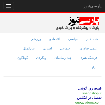
پارسی‌نیوز
نمایش
منو
همه‌اخبار
سیاسی
اقتصادی
ورزشی
علمی فناوری
اجتماعی
استانی
بین‌الملل
فرهنگی‌هنری
چند رسانه‌ای
وبگردی
گوناگون
بازار
قیمت روز گوشی
snappshop.ir
تحصیل در انگلیس
ogoacademy.com