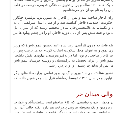
شده است؛ بخشی از این میراث در تهران هم باقی مانده. یک خانه ۱۶۰ ساله و پر از تجهیزات جنگی قدیمی، درست در قلب
آن را به نام میدان حر می‌شناسیم.
ران قاجار ساخته شد و پس از قاجار، به تیمورتاش، دولتمرد جنگاور
حکومت احمدشاه قاجار گذاشته شد و از همان ابتدا، سرقفلی آن به
 و تکمیل، به غلامحسین‌خان سالار محتشم رسید که از سران ایل
بود و شجاعتش پس از پایان دوره قاجار، او را در چشم پهلوی‌ها نیز
 قاجاریه و روی‌کارآمدن رضا شاه (عبدالحسین تیمورتاش) که وزیر
اری نمود و به عنوان محل سکونت انتخاب کرد.» به هر ترتیب پس از
 قاجار صاحب‌نام بود، اما در به‌قدرت‌رسیدن پهلوی‌ها نقش داشت.
تیمورتاش را برای تحصیل به ترکمنستان و روسیه فرستاد. تیمورتاش
، پس از به‌قدرت‌رسیدن او، وزیر دربار شد.
شور شناخته می‌شد؛ وزیر جنگ بود و بر تمامی وزارت‌خانه‌های دیگر
نظارت می‌کرد. اما این ارج و قرب، بیشتر از ۵ سال دوام نیاورد و در سال ۱۳۱۱، توسط رضاشاه عزل شد و در همین خانه، که
والی میدان حر
 معمار زبده و توانمندی که کاخ صاحبقرانیه، سلطنت‌آباد و عمارت
 زیرزمین و یک محوطه بیرونی پردرخت هم دارد. نکته جالب آن، این
تزئیناتش هم به همان اسلوب دیگر خانه‌های قاجاری است؛ یعنی