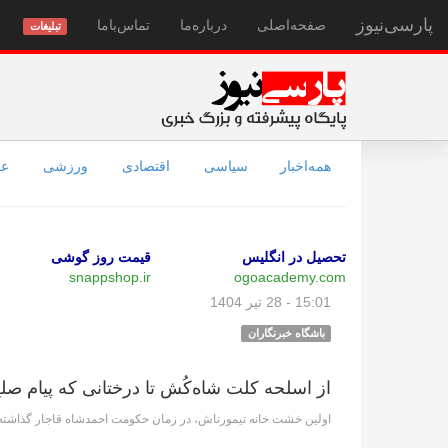
پارسی‌نیوز
صفحه‌اصلی
درباره‌ما
تماس‌با‌ما
تبلیغات
همه‌اخبار
سیاسی
اقتصادی
ورزشی
عل
تحصیل در انگلیس
قیمت روز گوشی
snappshop.ir
ogoacademy.com
15:01 - 28 تیر 1404
باشگاه خبرنگاران
از اسلحه کلت شاه‌کُش تا درختانی که پیام صلح
اولین خشت خانه تیمورتاش، در زمان حکومت احمدشاه قاجار گذاشته شد 