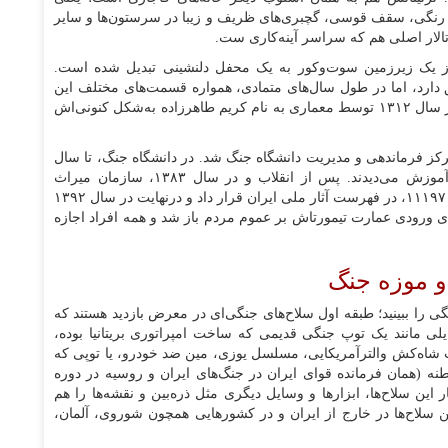
های رنگی، سقف قوسی، گچبری‌های ظریف و زیبا در سرستون‌ها و سایر
تالار اصلی هم که سراسر آینه‌کاری ست.
 از یک زیرزمین سوت‌وکور به یک محفل دلنشینی تبدیل شده است.
 دارد، اما در طول سال‌های متمادی، همواره قسمت‌های مختلف این
سازه مورد تغییر و بازسازی قرار گرفته‌اند. این عمارت از سال ۱۳۱۲ توسط معماری به نام کریم طاهرزاده به‌شکل کنونی‌اش
رکز فرماندهی و مدیریت دانشگاه جنگ شد. در دانشگاه جنگ، تا سال
۱۳۵۷، افسرانی که درجه‌ای بالاتر از سرهنگ داشتند، آموزش می‌دیدند. پس از انقلاب و در سال ۱۳۸۳، سازمان میراث
فرهنگی و گردشگری، عمارت تیمورتاش را با شماره ثبت ۱۱۱۹۷، در فهرست آثار ملی ایران قرار داد و درنهایت در سال ۱۳۹۲
نگ تبدیل شد. از آن پس و در سال ۱۳۹۵، در‌های ورودی عمارت تیمورتاش بر عموم مردم باز شد و همه افراد اجازه
و موزه جنگ
گی را ببینید؛ طبقه اول سلاح‌های جنگی‌ای در معرض بازدید هستند که
یلی مانند یک توپ جنگی قدیمی که ساخت امپراتوری بریتانیا بوده،
 شاه‌کش والترآمریکایی، مسلسل یوزی، مین ضد خودرو، یا توپی که
طنه (همان فرمانده قوای ایران در جنگ‌های ایران و روسیه در دوره
ر این سلاح‌ها، ابزار‌ها و وسایل دیگری مثل ذره‌بین و نقشه‌ها را هم
ن سلاح‌ها در خارج از ایران و در کشور‌هایی همچون شوروی، آلمان،