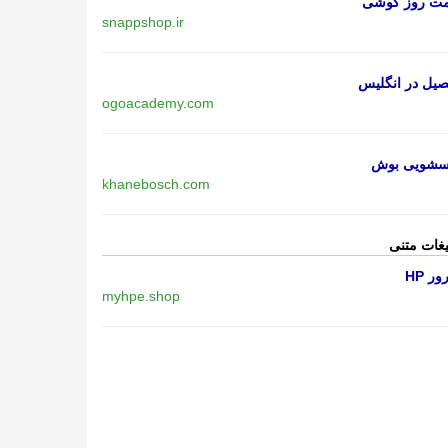
مت روز گوشی
snappshop.ir
یل در انگلیس
ogoacademy.com
اسشویی بوش
khanebosch.com
یغات متنی
ر HP
myhpe.shop