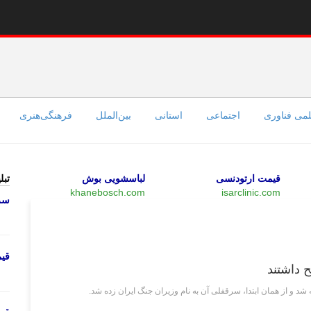
می فناوری
اجتماعی
استانی
بین‌الملل
فرهنگی‌هنری
قیمت ارتودنسی
لباسشویی بوش
تبل
khanebosch.com
isarclinic.com
سرو
وبگردی
قی
 داشتند
و از همان ابتدا، سرقفلی آن به‌ نام وزیران جنگ ایران زده شد.