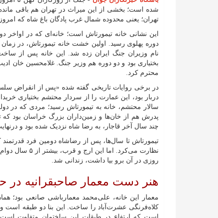
تهران؛ یعنی محدوده شمال غرب پادگان باغ شاه که امروز 
این نشانی خانه تیمورتاش است؛ خانه‌ای که در اواخر دو
دوره پهلوی رسید. اولین خشت خانه تیمورتاش، در زمان 
نام وزیران جنگ ایران زده شد. این خانه پس از ساخت
بختیاری بود و دو دوره هم وزیر جنگ. غلامحسین خان ادیب 
محترم کرد.
در برخی روایات تاریخی گفته شده «پس از انقراض سلسله
دربار بود، این عمارت را از سردار محتشم بختیاری خرید
سالار محتشم، خانه به تیمورتاش رسید؛ مردی که در دولت
پدرش هم از خان‌ها و زمین‌داران بزرگ خراسان بود که 
چند سال آخر قاجار، به رضا شاه نزدیک شده بود و درنهایت
تیمورتاش تا سال‌ها، پس از رضاشاه دومین فرد قدرتمند ک
روزی در آن برو بیا داشت، زندانی شد.
هنر دست معمار صاحبقرانیه در ح
معمار این خانه، علی‌محمد معمارباشی صانعی بود؛ همان
کلاه‌فرنگی عشرت‌آباد را ساخت. این بنا دو طبقه است و
است که ارتفاع در طبقات این ساختمان متفاوت است. 