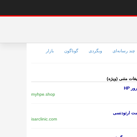
چند رسانه‌ای
وبگردی
گوناگون
بازار
یغات متنی (ویژه)
ر HP
myhpe.shop
مت ارتودنسی
isarclinic.com