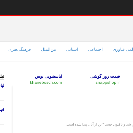
می فناوری
اجتماعی
استانی
بین‌الملل
فرهنگی‌هنری
قیمت روز گوشی
لباسشویی بوش
تبل
khanebosch.com
snappshop.ir
لب
بین‌الملل
قی