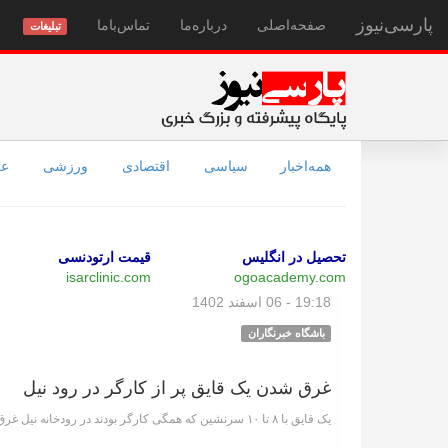
پارسی‌نیوز
صفحه‌اصلی
درباره‌ما
تماس‌با‌ما
تبلیغات
همه‌اخبار
سیاسی
اقتصادی
ورزشی
عل
تحصیل در انگلیس
قیمت ارتودنسی
isarclinic.com
ogoacademy.com
19:18 - 06 اسفند 1402
باشگاه خبرنگاران
غرق شدن یک قایق پر از کارگر در رود نیل
یک قایق با ۸ تا ۱۰ سرنشین که همگی کارگر بودند در رودخانه نیل غرق شد و تاکنون جسد ۳ تن از آنان پیدا شده است.