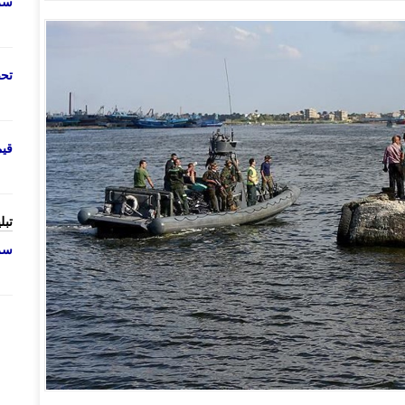
سرو
تحص
قی
تبل
سرو