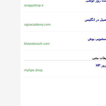
مت روز گوشی
snappshop.ir
یل در انگلیس
ogoacademy.com
اسشویی بوش
khanebosch.com
یغات متنی
ر HP
myhpe.shop