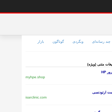
چند رسانه‌ای
وبگردی
گوناگون
بازار
یغات متنی (ویژه)
ر HP
myhpe.shop
مت ارتودنسی
isarclinic.com