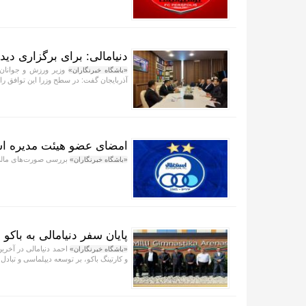
دنیامالی: برای برگزاری دیدا
وزیر ورزش و جوانان 
«باشگاه خبرنگاران»
آذربایجان گفت: در سطح وزرا این توافق را ا
امضای عضو هیئت مدیره استقلال روی 
بررسی صورت‌های مالی ش
«باشگاه خبرنگاران»
پایان سفر دنیامالی به باک
احمد دنیامالی در آخری
«باشگاه خبرنگاران»
و کارتینگ باکو، بر توسعه دیپلماسی و تبادل