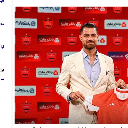
قی
تحص
لب
تبل
سرو