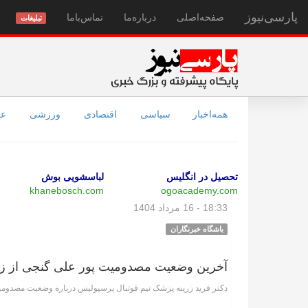
پارسی‌نیوز
صفحه‌اصلی
درباره‌ما
تماس‌با‌ما
تبلیغات
همه‌اخبار
سیاسی
اقتصادی
ورزشی
عل
تحصیل در انگلیس
لباسشویی بوش
khanebosch.com
ogoacademy.com
18:33 - 16 مرداد 1404
باشگاه خبرنگاران
آخرین وضعیت مصدومیت پور علی گنجی از ز
دکتر فرید زرینه پزشک تیم فوتبال پرسپولیس درباره وضعیت مصدومی