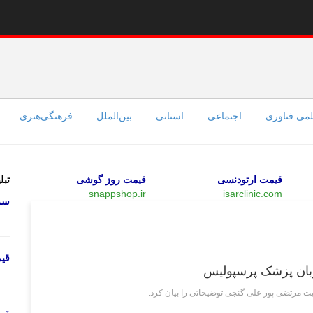
می فناوری
اجتماعی
استانی
بین‌الملل
فرهنگی‌هنری
قیمت ارتودنسی
قیمت روز گوشی
تبل
snappshop.ir
isarclinic.com
سرو
ورزشی
قی
بان پزشک پرسپولیس
ت مرتضی پور علی گنجی توضیحاتی را بیان کرد.