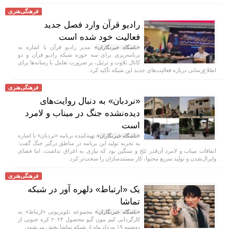
فرهنگی‌هنری
رادیو قرآن وارد فصل جدید
فعالیت خود شده است
مدیر رادیو قرآن با اشاره به
«باشگاه خبرنگاران»
برنامه‌ریزی برای سه حوزه شبکه رادیو قرآن و دو
کانال تلاوت و ترتیل، بر ضرورت تعامل با رسانه‌ها برای
اطلاع‌رسانی درباره فعالیت‌های جدید این شبکه تأکید کرد.
فرهنگی‌هنری
«نردبان» به دنبال روایت‌های
دیده‌نشده جنگ در میناب و لامرد
است
تهیه‌کننده برنامه «نردبان» با اشاره
«باشگاه خبرنگاران»
به تجربه تولید این برنامه در مناطق درگیر جنگ گفت:
اتفاقات میناب و لامرد آن‌قدر تلخ و سنگین بود که نیازی به اغراق نداشت، اما فضای
وایرال‌شدن و تولید سریع محتوا، کار مستندسازان را سخت‌تر کرد.
فرهنگی‌هنری
یک «ارتباط» دلهره آور در شبکه
تماشا
مجموعه تلویزیونی «ارتباط» به
«باشگاه خبرنگاران»
کارگردانی کیم مون گیو محصول ۲۰۲۴ کره جنوبی از
دوشنبه ۱۹ مرداد ماه از شبکه تماشا پخش می‌شود.