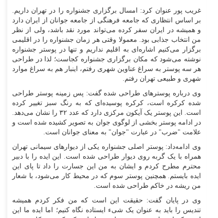
غریب پور عنوان کرد: امسال برگزاری جشنواره را در تهران داریم.
بر اساس انتظاری که جامعه فرهنگی از جامعه جوانان از ایران دارد
و همیشه در ایران سفر کرده می‌تواند مورد نقد باشد، ولی از نظر
من انتخاب جذابی بود. معمولا وقتی هر زمان جشنواره را در اقلیمی
برگزار می‌کنیم اشاره‌ای به اقلیم نداریم و تنها در پوستر جشنواره
نوشته می‌شود که مکان برگزاری جشنواره کجاست؛ لذا در طراحی
هر سه پوستر به سراغ عناوین شهری رفتم، اینبار هم به سراغ موارد
شهری و طبیعی تهران رفتم.
وی درباره پوستر‌های طراحی شده گفت: پس زمینه پوستر طراحی
شده کر‌کره است، کرکره پوسیده‌ای که به رنگ سبز تغییر کرده
است. این پوستر یک آیکون مرکزی دارد که عدد ۳۲ را نشان می‌دهد.
در ادامه پوستر بخشی از لوگوی جوان به تصویر کشیده شده است و
علامت "ضرب" در عبارت "جوان" به معنای جوانان است.
وی ادامه‌داد: پوستر اصلی جشنواره یکی از دیوار‌های سیمانی تهران
همراه با یک گربه روی دیوار طراحی شده است. این ایده را با دبیر
محترم مطرح کردم و ایشان به من این جسارت را داد تا پای این
ایده بایستم. همچنین پوستر سوم که در محیط کار می‌شود، با شعار
من ریشه در خاکم طراحی شده است.
وی در پایان گفت: حقیقت این است که من فکر کردم همیشه
تندیس را باید به عنوان یک شیء ایستاده نگاه کنیم؛ اما ایده ما این