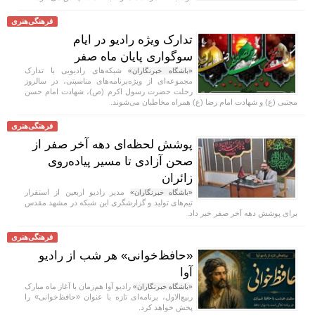
فرهنگی‌هنری
تدارک ویژه رادیو در ایام
سوگواری پایان ماه صفر
شبکه‌های رادیویی با تدارک
«باشگاه خبرنگاران»
مجموعه‌ای از ویژه‌برنامه‌های مناسبتی، در سالروز
رحلت حضرت رسول اکرم (ص)، شهادت امام حسن
مجتبی (ع) و شهادت امام رضا (ع) همراه مخاطبان می‌شوند.
فرهنگی‌هنری
پوشش لحظه‌ای دهه آخر صفر از
صحن آزادی تا مسیر پیاده‌روی
زائران
مدیر رادیو اربعین از استقرار
«باشگاه خبرنگاران»
تیم‌های تولید و گزارشگری این شبکه در مشهد مقدس
برای پوشش دهه آخر صفر خبر داد.
فرهنگی‌هنری
«حافظ‌خوانی» هر شب از رادیو
آوا
رادیو آوا هم‌زمان با آغاز ماه مبارک
«باشگاه خبرنگاران»
ربیع‌الاول، برنامه‌ای تازه با عنوان «حافظ‌خوانی» را
پخش خواهد کرد.