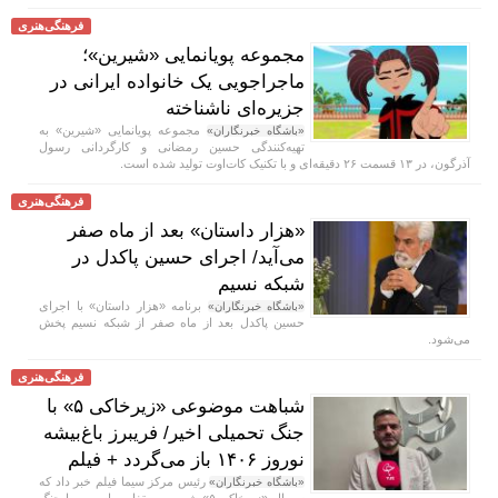
فرهنگی‌هنری
مجموعه پویانمایی «شیرین»؛
ماجراجویی یک خانواده ایرانی در
جزیره‌ای ناشناخته
مجموعه پویانمایی «شیرین» به
«باشگاه خبرنگاران»
تهیه‌کنندگی حسین رمضانی و کارگردانی رسول
آذرگون، در ۱۳ قسمت ۲۶ دقیقه‌ای و با تکنیک کات‌اوت تولید شده است.
فرهنگی‌هنری
«هزار داستان» بعد از ماه صفر
می‌آید/ اجرای حسین پاکدل در
شبکه نسیم
برنامه «هزار داستان» با اجرای
«باشگاه خبرنگاران»
حسین پاکدل بعد از ماه صفر از شبکه نسیم پخش
می‌شود.
فرهنگی‌هنری
شباهت موضوعی «زیرخاکی ۵» با
جنگ تحمیلی اخیر/ فریبرز باغ‌بیشه
نوروز ۱۴۰۶ باز می‌گردد + فیلم
رئیس مرکز سیما فیلم خبر داد که
«باشگاه خبرنگاران»
سریال «زیرخاکی ۵» شیرین و متفاوت است و با جنگ