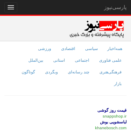
پارسی‌نیوز
نمایش
منو
همه‌اخبار
سیاسی
اقتصادی
ورزشی
علمی فناوری
اجتماعی
استانی
بین‌الملل
فرهنگی‌هنری
چند رسانه‌ای
وبگردی
گوناگون
بازار
قیمت روز گوشی
snappshop.ir
لباسشویی بوش
khanebosch.com